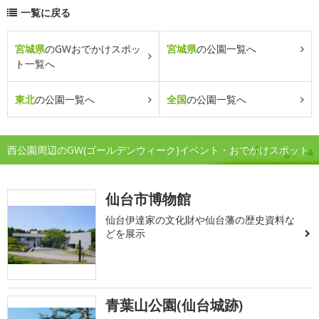
一覧に戻る
宮城県
のGWおでかけスポッ
宮城県
の公園一覧へ
ト一覧へ
東北
の公園一覧へ
全国
の公園一覧へ
西公園周辺のGW(ゴールデンウィーク)イベント・おでかけスポット
仙台市博物館
仙台伊達家の文化財や仙台藩の歴史資料な
どを展示
青葉山公園(仙台城跡)