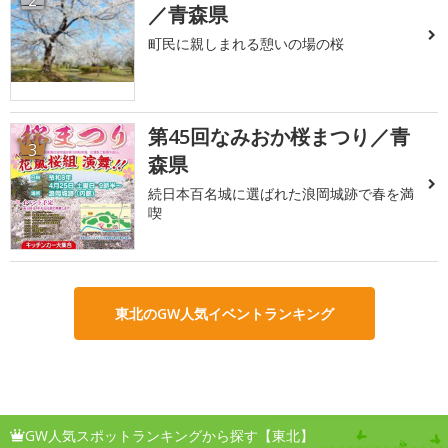
2
／青森県
町民に親しまれる憩いの場の桜
第45回なみおか桜まつり／青
3
森県
続日本百名城に選ばれた浪岡城跡で春を満
喫
東北のGW人気イベントランキング
GW人気スポットランキングから探す【東北】