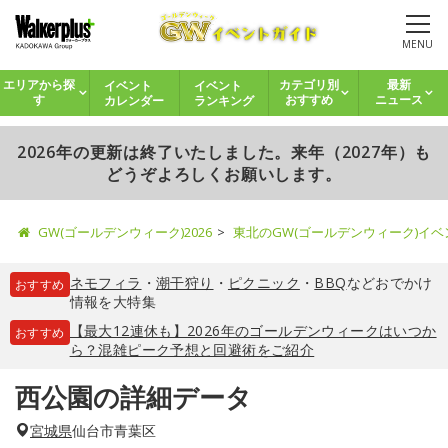
MENU
イベント
イベント
エリアから探
カテゴリ別
最新
カレンダー
ランキング
す
おすすめ
ニュース
2026年の更新は終了いたしました。来年（2027年）も
どうぞよろしくお願いします。
GW(ゴールデンウィーク)2026
東北のGW(ゴールデンウィーク)イ
ネモフィラ
・
潮干狩り
・
ピクニック
・
BBQ
などおでかけ
おすすめ
情報を大特集
【最大12連休も】2026年のゴールデンウィークはいつか
おすすめ
ら？混雑ピーク予想と回避術をご紹介
西公園の詳細データ
宮城県
仙台市青葉区