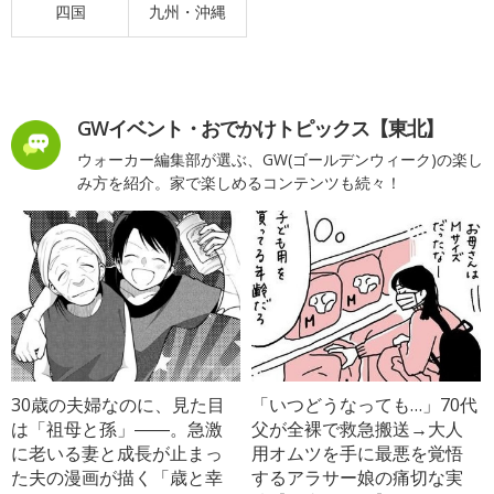
四国
九州・沖縄
GWイベント・おでかけトピックス【東北】
ウォーカー編集部が選ぶ、GW(ゴールデンウィーク)の楽し
み方を紹介。家で楽しめるコンテンツも続々！
30歳の夫婦なのに、見た目
「いつどうなっても…」70代
は「祖母と孫」――。急激
父が全裸で救急搬送→大人
に老いる妻と成長が止まっ
用オムツを手に最悪を覚悟
た夫の漫画が描く「歳と幸
するアラサー娘の痛切な実