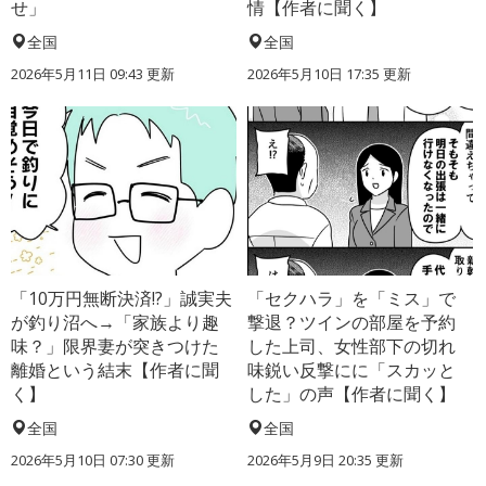
せ」
情【作者に聞く】
全国
全国
2026年5月11日 09:43 更新
2026年5月10日 17:35 更新
「10万円無断決済!?」誠実夫
「セクハラ」を「ミス」で
が釣り沼へ→「家族より趣
撃退？ツインの部屋を予約
味？」限界妻が突きつけた
した上司、女性部下の切れ
離婚という結末【作者に聞
味鋭い反撃にに「スカッと
く】
した」の声【作者に聞く】
全国
全国
2026年5月10日 07:30 更新
2026年5月9日 20:35 更新