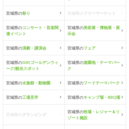
宮城県の
祭り
宮城県の
フリーマーケット
宮城県の
コンサート・音楽関
宮城県の
美術展・博物展・展
連イベント
示会
宮城県の
演劇・講演会
宮城県の
フェア
宮城県の
GW(ゴールデンウィ
宮城県の
遊園地・テーマパー
ーク)観光スポット
ク
宮城県の
水族館・動物園
宮城県の
フードテーマパーク
宮城県の
工場見学
宮城県の
キャンプ場・BBQ場
宮城県の
牧場・レジャー＆リ
宮城県の
グランピング
ゾート施設