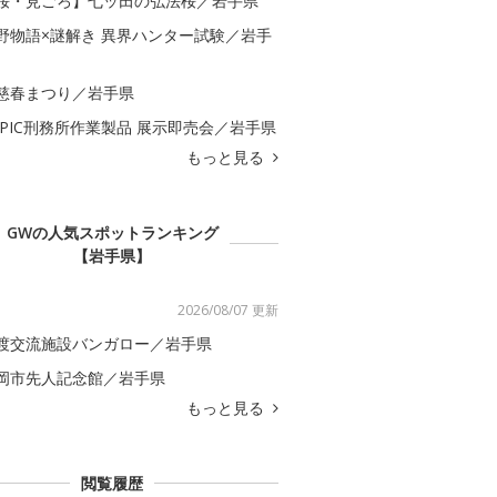
桜・見ごろ】七ッ田の弘法桜／岩手県
野物語×謎解き 異界ハンター試験／岩手
慈春まつり／岩手県
APIC刑務所作業製品 展示即売会／岩手県
もっと見る
GWの人気スポットランキング
【岩手県】
2026/08/07 更新
渡交流施設バンガロー／岩手県
岡市先人記念館／岩手県
もっと見る
閲覧履歴