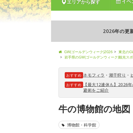
イベ
エリアから探す
2026年の
GW(ゴールデンウィーク)2026
東北のG
岩手県のGW(ゴールデンウィーク)観光ス
ネモフィラ
・
潮干狩り
・
おすすめ
【最大12連休も】202
おすすめ
避術をご紹介
牛の博物館の地図
博物館・科学館