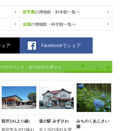
岩手県
の博物館・科学館一覧へ
全国
の博物館・科学館一覧へ
でシェア
Facebookでシェア
ーク)イベント・おでかけスポット
前沢SA(上り線)
道の駅 みずさわ
みちのくあじさい
園
前沢牛をぜひ味わ
北上川の流れを望