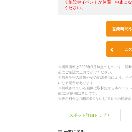
※施設やイベントが休園・中止に
ください。
営業時間
こ
※掲載情報は2026年3月時点のものです。
前にご確認の上おでかけください。
※自然災害の影響やその他諸事情により、イ
になる場合があります。
※掲載されている画像は取材先から本ページ
載(二次使用)は禁止です。
※表示料金は消費税8％ないし10％の内税表示
スポット詳細
トップ
一覧に戻る