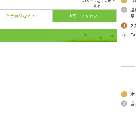
【
1
このページをスマホで
見る
遠
2
営業時間など
地図・アクセス
県
久
3
C
4
氷
1
盛
2