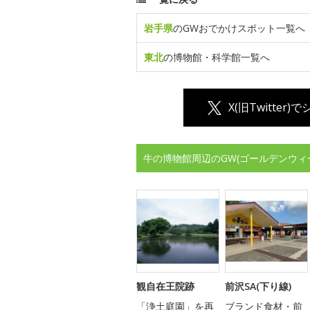
岩手県
のGWおでかけスポット一覧へ
東北
の博物館・科学館一覧へ
X(旧Twitter)
牛の博物館周辺のGW(ゴールデンウィ
観自在王院跡
前沢SA(下り線)
「浄土庭園」を再
ブランド食材・前