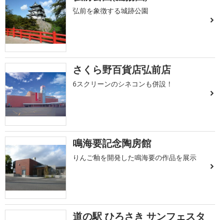
弘前を象徴する城跡公園
さくら野百貨店弘前店
6スクリーンのシネコンも併設！
鳴海要記念陶房館
りんご釉を開発した鳴海要の作品を展示
道の駅 ひろさき サンフェスタ