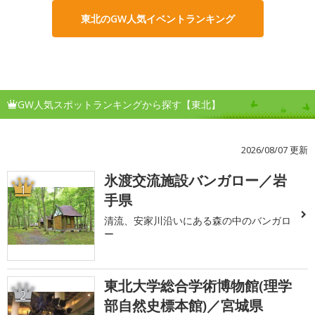
東北のGW人気イベントランキング
GW人気スポットランキングから探す【東北】
2026/08/07 更新
氷渡交流施設バンガロー／岩
1
手県
清流、安家川沿いにある森の中のバンガロ
ー
東北大学総合学術博物館(理学
2
部自然史標本館)／宮城県