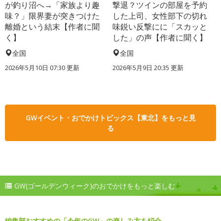
が釣り沼へ→「家族より趣
撃退？ツインの部屋を予約
味？」限界妻が突きつけた
した上司、女性部下の切れ
離婚という結末【作者に聞
味鋭い反撃にに「スカッと
く】
した」の声【作者に聞く】
全国
全国
2026年5月10日 07:30 更新
2026年5月9日 20:35 更新
GWイベント・おでかけトピックス【東北】をもっと見
る
GW(ゴールデンウィーク)のおでかけをもっと楽しむ
編集部おすすめの「今年のGW」の楽しみ方を紹介