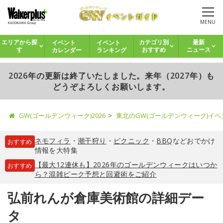
MENU
イベント
イベント
エリアから探
カテゴリ別
最新
カレンダー
ランキング
す
おすすめ
ニュース
2026年の更新は終了いたしました。来年（2027年）も
どうぞよろしくお願いします。
GW(ゴールデンウィーク)2026
東北のGW(ゴールデンウィーク)イ
ネモフィラ
・
潮干狩り
・
ピクニック
・
BBQ
などおでかけ
おすすめ
情報を大特集
【最大12連休も】2026年のゴールデンウィークはいつか
おすすめ
ら？混雑ピーク予想と回避術をご紹介
弘前れんが倉庫美術館の詳細デー
タ