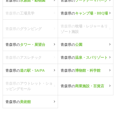
青森県の
水族館・動物園
青森県の
フードテーマパーク
青森県の
工場見学
青森県の
キャンプ場・BBQ場
青森県の
牧場・レジャー＆リ
青森県の
グランピング
ゾート施設
青森県の
タワー・展望台
青森県の
公園
青森県の
アスレチック
青森県の
温泉・スパリゾート
青森県の
道の駅・SA/PA
青森県の
博物館・科学館
青森県の
アウトレット・ショ
青森県の
商業施設・百貨店
ッピングモール
青森県の
美術館