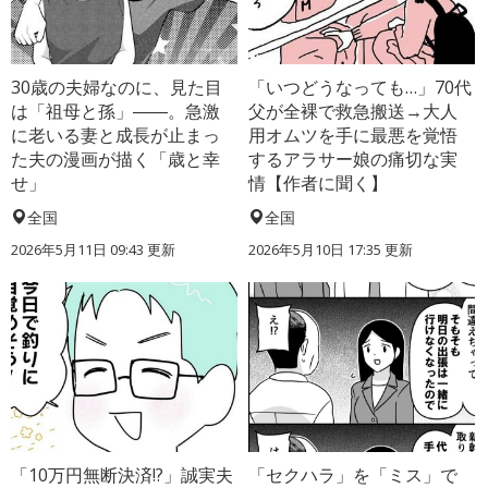
30歳の夫婦なのに、見た目
「いつどうなっても…」70代
は「祖母と孫」――。急激
父が全裸で救急搬送→大人
に老いる妻と成長が止まっ
用オムツを手に最悪を覚悟
た夫の漫画が描く「歳と幸
するアラサー娘の痛切な実
せ」
情【作者に聞く】
全国
全国
2026年5月11日 09:43 更新
2026年5月10日 17:35 更新
「10万円無断決済!?」誠実夫
「セクハラ」を「ミス」で