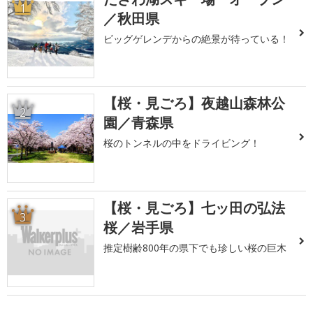
1
／秋田県
ビッグゲレンデからの絶景が待っている！
【桜・見ごろ】夜越山森林公
2
園／青森県
桜のトンネルの中をドライビング！
【桜・見ごろ】七ッ田の弘法
3
桜／岩手県
推定樹齢800年の県下でも珍しい桜の巨木