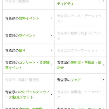
青森県の
物産展
ティビティ
青森県の
アニメ・ゲームイベ
青森県の
無料イベント
ント
青森県の
動物ふれあいイベン
青森県の
花イベント
ト
青森県の
祭り
青森県の
フリーマーケット
青森県の
コンサート・音楽関
青森県の
美術展・博物展・展
連イベント
示会
青森県の
演劇・講演会
青森県の
フェア
青森県の
GW(ゴールデンウィ
青森県の
遊園地・テーマパー
ーク)観光スポット
ク