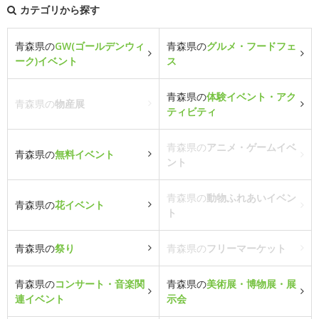
カテゴリから探す
青森県の
GW(ゴールデンウィ
青森県の
グルメ・フードフェ
ーク)イベント
ス
青森県の
体験イベント・アク
青森県の
物産展
ティビティ
青森県の
アニメ・ゲームイベ
青森県の
無料イベント
ント
青森県の
動物ふれあいイベン
青森県の
花イベント
ト
青森県の
祭り
青森県の
フリーマーケット
青森県の
コンサート・音楽関
青森県の
美術展・博物展・展
連イベント
示会