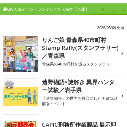
GW人気イベントランキングから探す【東北】
2026/08/09 更新
りんご娘 青森県40市町村
1
Stamp Rally(スタンプラリー)
／青森県
青森県の40市町村を巡るスタンプラリー
遠野物語×謎解き 異界ハンタ
2
ー試験／岩手県
『遠野物語』の世界を舞台にした周遊型謎
解きイベント
CAPIC刑務所作業製品 展示即