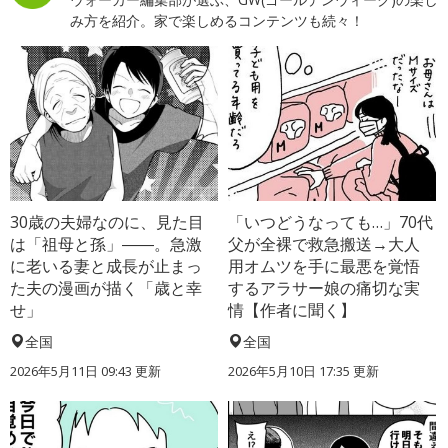
み方を紹介。家で楽しめるコンテンツも続々！
30歳の夫婦なのに、見た目
「いつどうなっても…」70代
は「祖母と孫」――。急激
父が全裸で救急搬送→大人
に老いる妻と成長が止まっ
用オムツを手に最悪を覚悟
た夫の漫画が描く「歳と幸
するアラサー娘の痛切な実
せ」
情【作者に聞く】
全国
全国
2026年5月11日 09:43 更新
2026年5月10日 17:35 更新