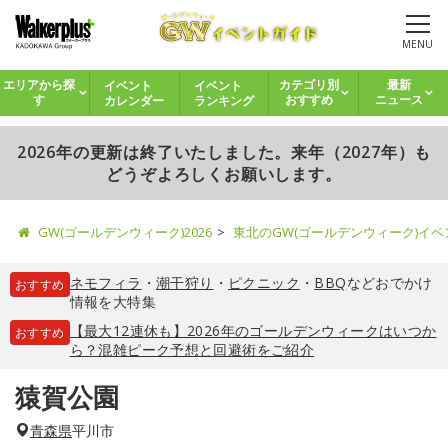
MENU
イベント
イベント
エリアから探
カテゴリ別
最新
カレンダー
ランキング
す
おすすめ
ニュース
2026年の更新は終了いたしました。来年（2027年）も
どうぞよろしくお願いします。
GW(ゴールデンウィーク)2026
東北のGW(ゴールデンウィーク)イ
ネモフィラ
・
潮干狩り
・
ピクニック
・
BBQ
などおでかけ
おすすめ
情報を大特集
【最大12連休も】2026年のゴールデンウィークはいつか
おすすめ
ら？混雑ピーク予想と回避術をご紹介
猿賀公園
青森県
平川市