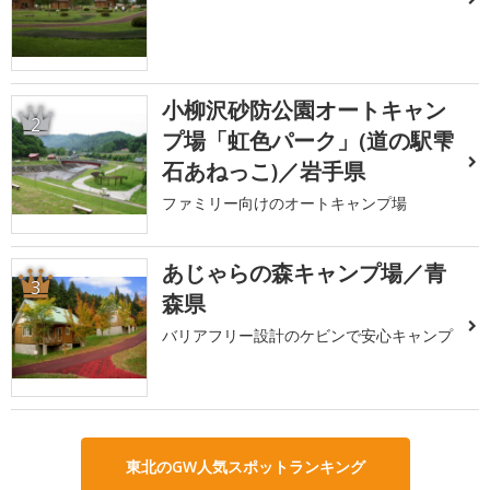
小柳沢砂防公園オートキャン
2
プ場「虹色パーク」(道の駅雫
石あねっこ)／岩手県
ファミリー向けのオートキャンプ場
あじゃらの森キャンプ場／青
3
森県
バリアフリー設計のケビンで安心キャンプ
東北のGW人気スポットランキング