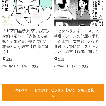
「10万円無断決済!?」誠実夫
「セクハラ」を「ミス」で
が釣り沼へ→「家族より趣
撃退？ツインの部屋を予約
味？」限界妻が突きつけた
した上司、女性部下の切れ
離婚という結末【作者に聞
味鋭い反撃にに「スカッと
く】
した」の声【作者に聞く】
全国
全国
2026年5月10日 07:30 更新
2026年5月9日 20:35 更新
GWイベント・おでかけトピックス【東北】をもっと見
る