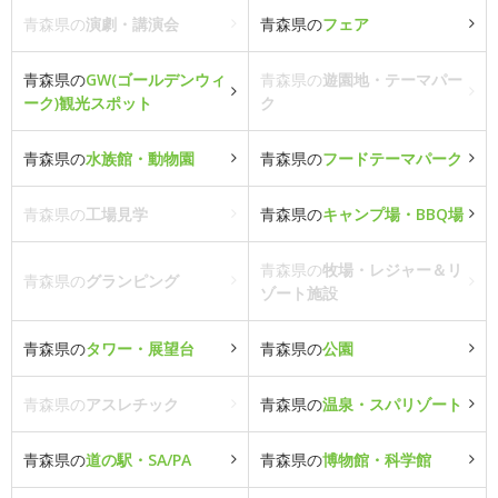
青森県の
演劇・講演会
青森県の
フェア
青森県の
GW(ゴールデンウィ
青森県の
遊園地・テーマパー
ーク)観光スポット
ク
青森県の
水族館・動物園
青森県の
フードテーマパーク
青森県の
工場見学
青森県の
キャンプ場・BBQ場
青森県の
牧場・レジャー＆リ
青森県の
グランピング
ゾート施設
青森県の
タワー・展望台
青森県の
公園
青森県の
アスレチック
青森県の
温泉・スパリゾート
青森県の
道の駅・SA/PA
青森県の
博物館・科学館