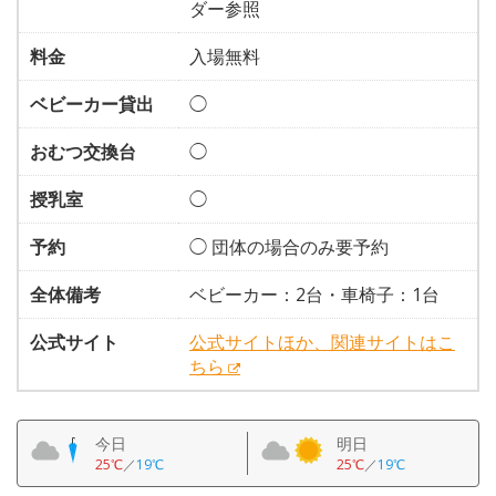
ダー参照
料金
入場無料
ベビーカー貸出
◯
おむつ交換台
◯
授乳室
◯
予約
◯ 団体の場合のみ要予約
全体備考
ベビーカー：2台・車椅子：1台
公式サイト
公式サイトほか、関連サイトはこ
ちら
今日
明日
25℃
／
19℃
25℃
／
19℃