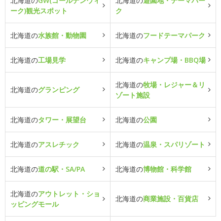
北海道の
GW(ゴールデンウィ
北海道の
遊園地・テーマパー
ーク)観光スポット
ク
北海道の
水族館・動物園
北海道の
フードテーマパーク
北海道の
工場見学
北海道の
キャンプ場・BBQ場
北海道の
牧場・レジャー＆リ
北海道の
グランピング
ゾート施設
北海道の
タワー・展望台
北海道の
公園
北海道の
アスレチック
北海道の
温泉・スパリゾート
北海道の
道の駅・SA/PA
北海道の
博物館・科学館
北海道の
アウトレット・ショ
北海道の
商業施設・百貨店
ッピングモール