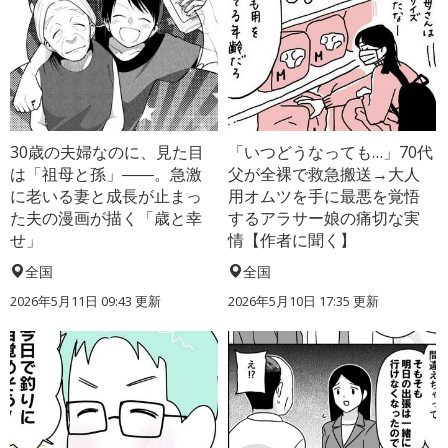
30歳の夫婦なのに、見た目
「いつどうなっても…」70代
は「祖母と孫」――。急激
父が全裸で救急搬送→大人
に老いる妻と成長が止まっ
用オムツを手に最悪を覚悟
た夫の漫画が描く「歳と幸
するアラサー娘の痛切な実
せ」
情【作者に聞く】
全国
全国
2026年5月11日 09:43 更新
2026年5月10日 17:35 更新