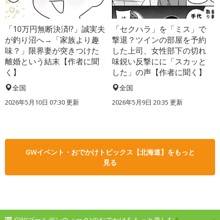
「10万円無断決済!?」誠実夫
「セクハラ」を「ミス」で
が釣り沼へ→「家族より趣
撃退？ツインの部屋を予約
味？」限界妻が突きつけた
した上司、女性部下の切れ
離婚という結末【作者に聞
味鋭い反撃にに「スカッと
く】
した」の声【作者に聞く】
全国
全国
2026年5月10日 07:30 更新
2026年5月9日 20:35 更新
GWイベント・おでかけトピックス【北海道】をもっと
見る
GW(ゴールデンウィーク)のおでかけをもっと楽しむ