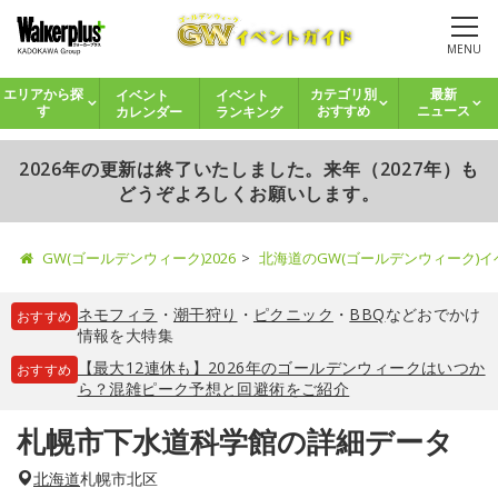
MENU
イベント
イベント
エリアから探
カテゴリ別
最新
カレンダー
ランキング
す
おすすめ
ニュース
2026年の更新は終了いたしました。来年（2027年）も
どうぞよろしくお願いします。
GW(ゴールデンウィーク)2026
北海道のGW(ゴールデンウィーク)
ネモフィラ
・
潮干狩り
・
ピクニック
・
BBQ
などおでかけ
おすすめ
情報を大特集
【最大12連休も】2026年のゴールデンウィークはいつか
おすすめ
ら？混雑ピーク予想と回避術をご紹介
札幌市下水道科学館の詳細データ
北海道
札幌市北区