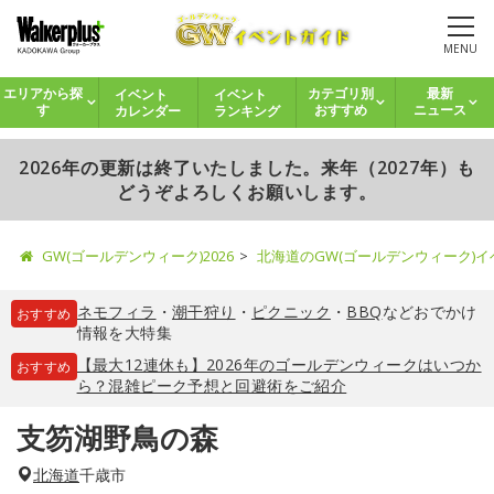
MENU
イベント
イベント
エリアから探
カテゴリ別
最新
カレンダー
ランキング
す
おすすめ
ニュース
2026年の更新は終了いたしました。来年（2027年）も
どうぞよろしくお願いします。
GW(ゴールデンウィーク)2026
北海道のGW(ゴールデンウィーク)
ネモフィラ
・
潮干狩り
・
ピクニック
・
BBQ
などおでかけ
おすすめ
情報を大特集
【最大12連休も】2026年のゴールデンウィークはいつか
おすすめ
ら？混雑ピーク予想と回避術をご紹介
支笏湖野鳥の森
北海道
千歳市