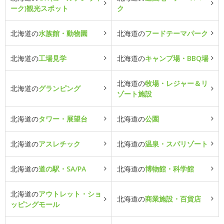
ーク)観光スポット
ク
北海道の
水族館・動物園
北海道の
フードテーマパーク
北海道の
工場見学
北海道の
キャンプ場・BBQ場
北海道の
牧場・レジャー＆リ
北海道の
グランピング
ゾート施設
北海道の
タワー・展望台
北海道の
公園
北海道の
アスレチック
北海道の
温泉・スパリゾート
北海道の
道の駅・SA/PA
北海道の
博物館・科学館
北海道の
アウトレット・ショ
北海道の
商業施設・百貨店
ッピングモール