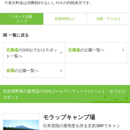
※表示料金は消費税8％ないし10％の内税表示です。
スポット詳細
営業時間など
地図・アクセス
トップ
一覧に戻る
北海道
のGWおでかけスポッ
北海道
の公園一覧へ
ト一覧へ
全国
の公園一覧へ
支笏湖野鳥の森周辺のGW(ゴールデンウィーク)イベント・おでかけ
スポット
モラップキャンプ場
日本屈指の透明度を誇る支笏湖畔でキャン