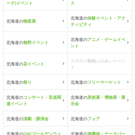
ーク)イベント
ス
北海道の
体験イベント・アク
北海道の
物産展
ティビティ
北海道の
アニメ・ゲームイベ
北海道の
無料イベント
ント
北海道の
動物ふれあいイベン
北海道の
花イベント
ト
北海道の
祭り
北海道の
フリーマーケット
北海道の
コンサート・音楽関
北海道の
美術展・博物展・展
連イベント
示会
北海道の
演劇・講演会
北海道の
フェア
北海道の
GW(ゴールデンウィ
北海道の
遊園地・テーマパー