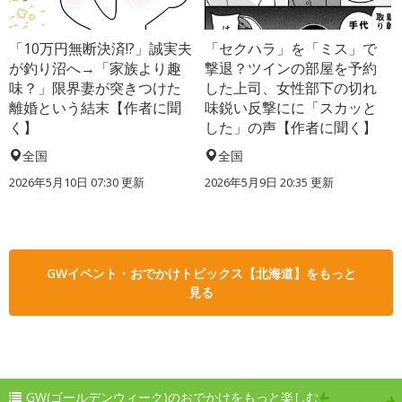
「10万円無断決済!?」誠実夫
「セクハラ」を「ミス」で
が釣り沼へ→「家族より趣
撃退？ツインの部屋を予約
味？」限界妻が突きつけた
した上司、女性部下の切れ
離婚という結末【作者に聞
味鋭い反撃にに「スカッと
く】
した」の声【作者に聞く】
全国
全国
2026年5月10日 07:30 更新
2026年5月9日 20:35 更新
GWイベント・おでかけトピックス【北海道】をもっと
見る
GW(ゴールデンウィーク)のおでかけをもっと楽しむ