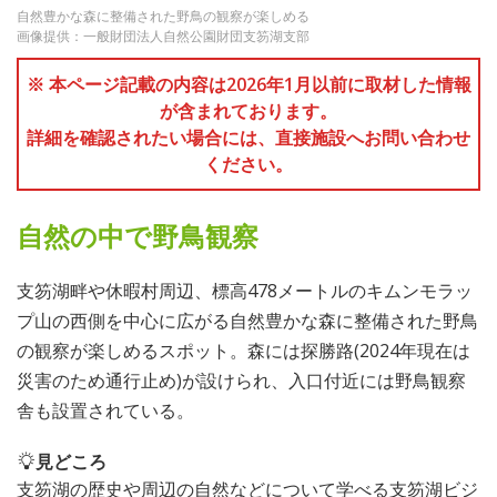
自然豊かな森に整備された野鳥の観察が楽しめる
画像提供：一般財団法人自然公園財団支笏湖支部
※ 本ページ記載の内容は2026年1月以前に取材した情報
が含まれております。
詳細を確認されたい場合には、直接施設へお問い合わせ
ください。
自然の中で野鳥観察
支笏湖畔や休暇村周辺、標高478メートルのキムンモラッ
プ山の西側を中心に広がる自然豊かな森に整備された野鳥
の観察が楽しめるスポット。森には探勝路(2024年現在は
災害のため通行止め)が設けられ、入口付近には野鳥観察
舎も設置されている。
見どころ
支笏湖の歴史や周辺の自然などについて学べる支笏湖ビジ