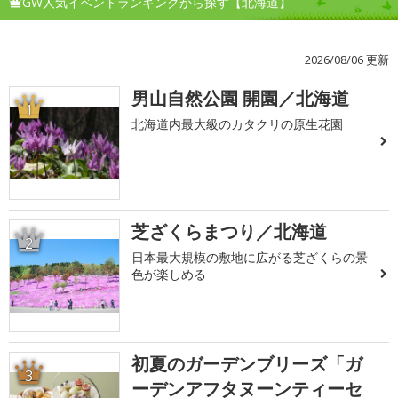
GW人気イベントランキングから探す【北海道】
2026/08/06 更新
男山自然公園 開園／北海道
1
北海道内最大級のカタクリの原生花園
芝ざくらまつり／北海道
2
日本最大規模の敷地に広がる芝ざくらの景
色が楽しめる
初夏のガーデンブリーズ「ガ
3
ーデンアフタヌーンティーセ