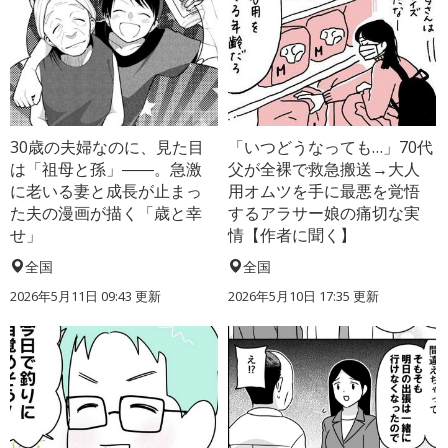
30歳の夫婦なのに、見た目
「いつどうなっても…」70代
は「祖母と孫」――。急激
父が全裸で救急搬送→大人
に老いる妻と成長が止まっ
用オムツを手に最悪を覚悟
た夫の漫画が描く「歳と幸
するアラサー娘の痛切な実
せ」
情【作者に聞く】
全国
全国
2026年5月11日 09:43 更新
2026年5月10日 17:35 更新