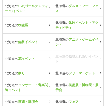
北海道の
GW(ゴールデンウィ
北海道の
グルメ・フードフェ
ーク)イベント
ス
北海道の
体験イベント・アク
北海道の
物産展
ティビティ
北海道の
アニメ・ゲームイベ
北海道の
無料イベント
ント
北海道の
動物ふれあいイベン
北海道の
花イベント
ト
北海道の
祭り
北海道の
フリーマーケット
北海道の
コンサート・音楽関
北海道の
美術展・博物展・展
連イベント
示会
北海道の
演劇・講演会
北海道の
フェア