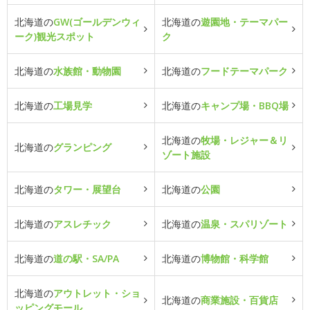
北海道の
GW(ゴールデンウィ
北海道の
遊園地・テーマパー
ーク)観光スポット
ク
北海道の
水族館・動物園
北海道の
フードテーマパーク
北海道の
工場見学
北海道の
キャンプ場・BBQ場
北海道の
牧場・レジャー＆リ
北海道の
グランピング
ゾート施設
北海道の
タワー・展望台
北海道の
公園
北海道の
アスレチック
北海道の
温泉・スパリゾート
北海道の
道の駅・SA/PA
北海道の
博物館・科学館
北海道の
アウトレット・ショ
北海道の
商業施設・百貨店
ッピングモール