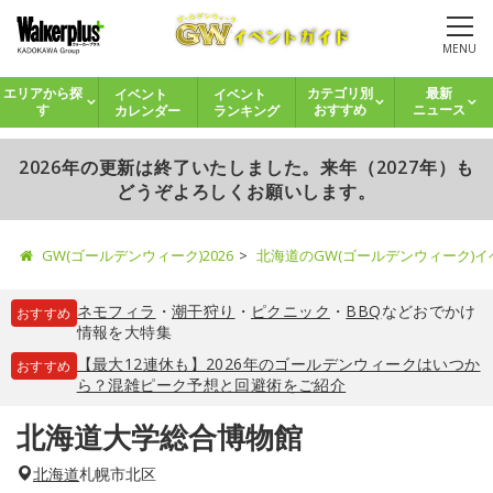
MENU
イベント
イベント
エリアから探
カテゴリ別
最新
カレンダー
ランキング
す
おすすめ
ニュース
2026年の更新は終了いたしました。来年（2027年）も
どうぞよろしくお願いします。
GW(ゴールデンウィーク)2026
北海道のGW(ゴールデンウィーク)
ネモフィラ
・
潮干狩り
・
ピクニック
・
BBQ
などおでかけ
おすすめ
情報を大特集
【最大12連休も】2026年のゴールデンウィークはいつか
おすすめ
ら？混雑ピーク予想と回避術をご紹介
北海道大学総合博物館
北海道
札幌市北区