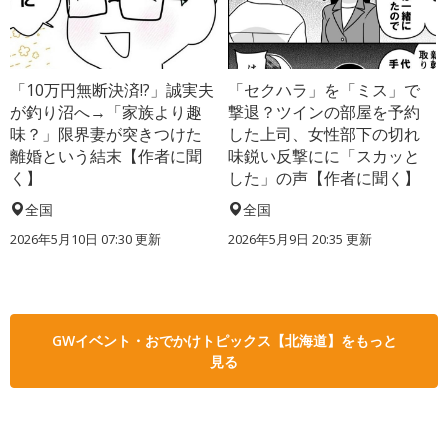
「10万円無断決済!?」誠実夫
「セクハラ」を「ミス」で
が釣り沼へ→「家族より趣
撃退？ツインの部屋を予約
味？」限界妻が突きつけた
した上司、女性部下の切れ
離婚という結末【作者に聞
味鋭い反撃にに「スカッと
く】
した」の声【作者に聞く】
全国
全国
2026年5月10日 07:30 更新
2026年5月9日 20:35 更新
GWイベント・おでかけトピックス【北海道】をもっと
見る