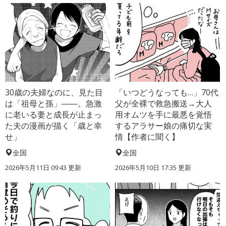
30歳の夫婦なのに、見た目
「いつどうなっても…」70代
は「祖母と孫」――。急激
父が全裸で救急搬送→大人
に老いる妻と成長が止まっ
用オムツを手に最悪を覚悟
た夫の漫画が描く「歳と幸
するアラサー娘の痛切な実
せ」
情【作者に聞く】
全国
全国
2026年5月11日 09:43 更新
2026年5月10日 17:35 更新