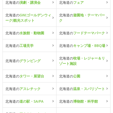
北海道の
演劇・講演会
北海道の
フェア
北海道の
GW(ゴールデンウィ
北海道の
遊園地・テーマパー
ーク)観光スポット
ク
北海道の
水族館・動物園
北海道の
フードテーマパーク
北海道の
工場見学
北海道の
キャンプ場・BBQ場
北海道の
牧場・レジャー＆リ
北海道の
グランピング
ゾート施設
北海道の
タワー・展望台
北海道の
公園
北海道の
アスレチック
北海道の
温泉・スパリゾート
北海道の
道の駅・SA/PA
北海道の
博物館・科学館