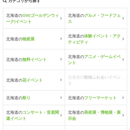
カテゴリから探す
北海道の
GW(ゴールデンウィ
北海道の
グルメ・フードフェ
ーク)イベント
ス
北海道の
体験イベント・アク
北海道の
物産展
ティビティ
北海道の
アニメ・ゲームイベ
北海道の
無料イベント
ント
北海道の
動物ふれあいイベン
北海道の
花イベント
ト
北海道の
祭り
北海道の
フリーマーケット
北海道の
コンサート・音楽関
北海道の
美術展・博物展・展
連イベント
示会