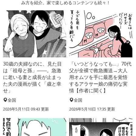
み方を紹介。家で楽しめるコンテンツも続々！
30歳の夫婦なのに、見た目
「いつどうなっても…」70代
は「祖母と孫」――。急激
父が全裸で救急搬送→大人
に老いる妻と成長が止まっ
用オムツを手に最悪を覚悟
た夫の漫画が描く「歳と幸
するアラサー娘の痛切な実
せ」
情【作者に聞く】
全国
全国
2026年5月11日 09:43 更新
2026年5月10日 17:35 更新