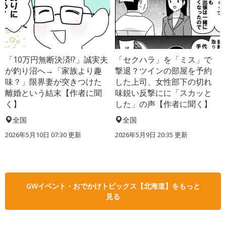
「10万円無断決済!?」誠実夫
「セクハラ」を「ミス」で
が釣り沼へ→「家族より趣
撃退？ツインの部屋を予約
味？」限界妻が突きつけた
した上司、女性部下の切れ
離婚という結末【作者に聞
味鋭い反撃にに「スカッと
く】
した」の声【作者に聞く】
全国
全国
2026年5月10日 07:30 更新
2026年5月9日 20:35 更新
GWイベント・おでかけトピックス【北海道】をもっと
見る