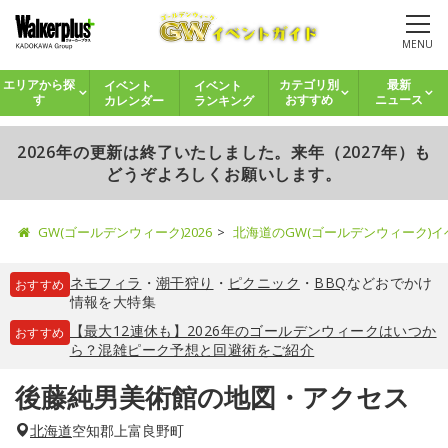
MENU
イベント
イベント
エリアから探
カテゴリ別
最新
カレンダー
ランキング
す
おすすめ
ニュース
2026年の更新は終了いたしました。来年（2027年）も
どうぞよろしくお願いします。
GW(ゴールデンウィーク)2026
北海道のGW(ゴールデンウィーク)
ネモフィラ
・
潮干狩り
・
ピクニック
・
BBQ
などおでかけ
おすすめ
情報を大特集
【最大12連休も】2026年のゴールデンウィークはいつか
おすすめ
ら？混雑ピーク予想と回避術をご紹介
後藤純男美術館の地図・アクセス
北海道
空知郡上富良野町