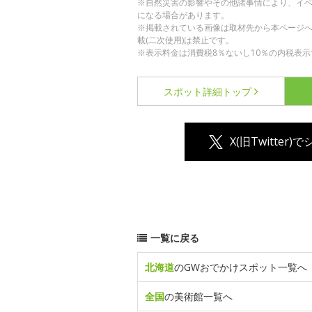
※自然災害の影響やその他諸事情により、イ
になる場合があります。
※掲載されている画像は取材先から本ページ
載(二次使用)は禁止です。
※表示料金は消費税8％ないし10％の内税表示
スポット詳細
トップ
X(旧Twitter)
一覧に戻る
北海道
のGWおでかけスポット一覧へ
全国
の美術館一覧へ