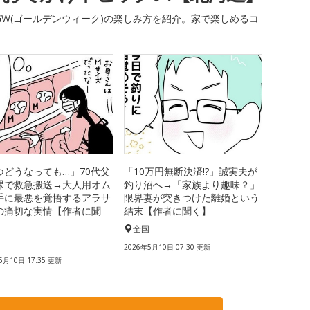
W(ゴールデンウィーク)の楽しみ方を紹介。家で楽しめるコ
つどうなっても…」70代父
「10万円無断決済!?」誠実夫が
裸で救急搬送→大人用オム
釣り沼へ→「家族より趣味？」
手に最悪を覚悟するアラサ
限界妻が突きつけた離婚という
の痛切な実情【作者に聞
結末【作者に聞く】
全国
国
2026年5月10日 07:30 更新
5月10日 17:35 更新