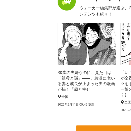
ウォーカー編集部が選ぶ、G
ンテンツも続々！
30歳の夫婦なのに、見た目は
「い
「祖母と孫」――。急激に老い
が全
る妻と成長が止まった夫の漫画
ツを
が描く「歳と幸せ」
ー娘
く】
全国
全
2026年5月11日 09:43 更新
2026年