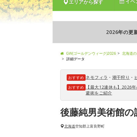
イベ
エリアから探す
2026年の
GW(ゴールデンウィーク)2026
北海道の
詳細データ
ネモフィラ
・
潮干狩り
・
おすすめ
【最大12連休も】202
おすすめ
避術をご紹介
後藤純男美術館の
北海道
空知郡上富良野町