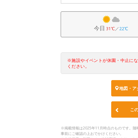
今日
31℃
／
22℃
※施設やイベントが休園・中止に
ください。
地図・ア
こ
※掲載情報は2025年11月時点のものです
事前にご確認の上おでかけください。