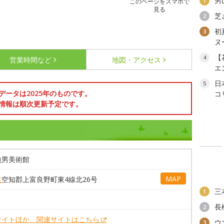
男
1
このページをスマホで
見る
芝
2
初
3
ヌ
【
4
営業時間など
地図・アクセス
エ
日
5
データは2025年のものです。
コ
情報は順次更新予定です。
純男美術館
MAP
道
空知郡上富良野町東4線北26号
三
1
長
2
サイトほか、関連サイトはこちら
ウ
3