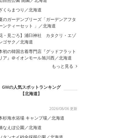
山自然公園 開園／北海道
ざくらまつり／北海道
夏のガーデンブリーズ「ガーデンアフタ
ーンティーセット 」／北海道
花・見ごろ】浦臼神社 カタクリ・エゾ
ンゴサク／北海道
本初の韓国古着専門店『グッドフラット
リア』＠イオンモール旭川西／北海道
もっと見る
GWの人気スポットランキング
【北海道】
2026/08/06 更新
本杉海水浴場 キャンプ場／北海道
橋なえぼ公園／北海道
ソタンナイ砂金採掘公園／北海道