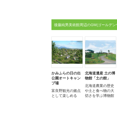
後藤純男美術館周辺のGW(ゴールデン
かみふらの日の出
北海道遺産 土の博
公園オートキャン
物館「土の館」
プ場
北海道農業の歴史
富良野観光の拠点
や土と食べ物の大
として楽しめる
切さを学ぶ博物館