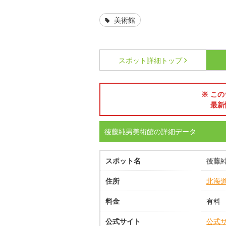
美術館
スポット詳細
トップ
※ この
最新
後藤純男美術館の詳細データ
スポット名
後藤
住所
北海
料金
有料
公式サイト
公式