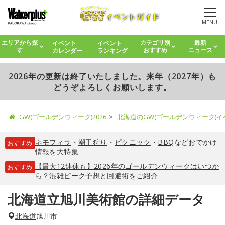
MENU
イベント
イベント
エリアから探
カテゴリ別
最新
カレンダー
ランキング
す
おすすめ
ニュース
2026年の更新は終了いたしました。来年（2027年）も
どうぞよろしくお願いします。
GW(ゴールデンウィーク)2026
北海道のGW(ゴールデンウィーク)
ネモフィラ
・
潮干狩り
・
ピクニック
・
BBQ
などおでかけ
おすすめ
情報を大特集
【最大12連休も】2026年のゴールデンウィークはいつか
おすすめ
ら？混雑ピーク予想と回避術をご紹介
北海道立旭川美術館の詳細データ
北海道
旭川市