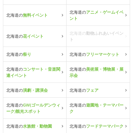
北海道の
アニメ・ゲームイベ
北海道の
無料イベント
ント
北海道の
動物ふれあいイベン
北海道の
花イベント
ト
北海道の
祭り
北海道の
フリーマーケット
北海道の
コンサート・音楽関
北海道の
美術展・博物展・展
連イベント
示会
北海道の
演劇・講演会
北海道の
フェア
北海道の
GW(ゴールデンウィ
北海道の
遊園地・テーマパー
ーク)観光スポット
ク
北海道の
水族館・動物園
北海道の
フードテーマパーク