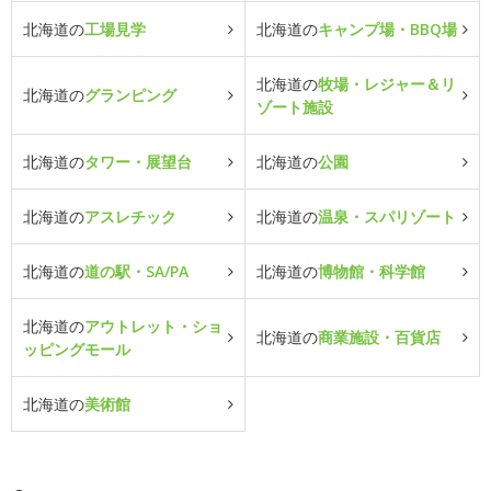
北海道の
工場見学
北海道の
キャンプ場・BBQ場
北海道の
牧場・レジャー＆リ
北海道の
グランピング
ゾート施設
北海道の
タワー・展望台
北海道の
公園
北海道の
アスレチック
北海道の
温泉・スパリゾート
北海道の
道の駅・SA/PA
北海道の
博物館・科学館
北海道の
アウトレット・ショ
北海道の
商業施設・百貨店
ッピングモール
北海道の
美術館