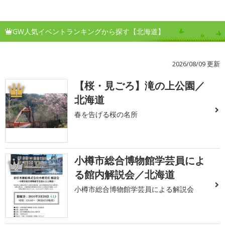
GW人気イベントランキングから探す【北海道】
2026/08/09 更新
【桜・見ごろ】滝の上公園／
1
北海道
春を告げる桜の名所
小樽市総合博物館学芸員によ
2
る館内解説会／北海道
小樽市総合博物館学芸員による解説会