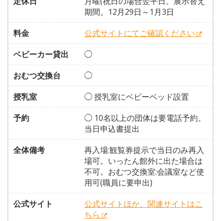
定休日
月曜(祝日の場合翌平日。展示替え
期間。12月29日～1月3日
料金
公式サイトにてご確認ください
ベビーカー貸出
◯
おむつ交換台
◯
授乳室
◯ 授乳室にベビーベッド設置
予約
◯ 10名以上の団体は要電話予約。
当日申込書提出
全体備考
再入場:観覧券提示で当日のみ再入
場可。いったん館外に出た場合は
不可。おむつ交換室:会議室など使
用可(職員に要申出)
公式サイト
公式サイトほか、関連サイトはこ
ちら