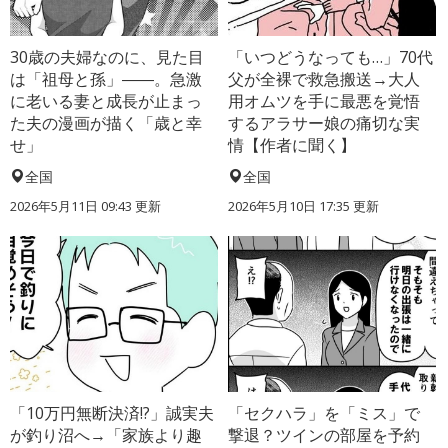
30歳の夫婦なのに、見た目
「いつどうなっても…」70代
は「祖母と孫」――。急激
父が全裸で救急搬送→大人
に老いる妻と成長が止まっ
用オムツを手に最悪を覚悟
た夫の漫画が描く「歳と幸
するアラサー娘の痛切な実
せ」
情【作者に聞く】
全国
全国
2026年5月11日 09:43 更新
2026年5月10日 17:35 更新
「10万円無断決済!?」誠実夫
「セクハラ」を「ミス」で
が釣り沼へ→「家族より趣
撃退？ツインの部屋を予約