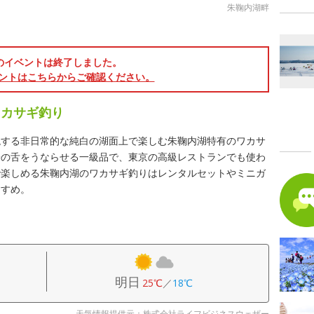
朱鞠内湖畔
のイベントは終了しました。
ントはこちらからご確認ください。
ワカサギ釣り
現する非日常的な純白の湖面上で楽しむ朱鞠内湖特有のワカサ
子の舌をうならせる一級品で、東京の高級レストランでも使わ
で楽しめる朱鞠内湖のワカサギ釣りはレンタルセットやミニガ
すすめ。
明日
25℃
／
18℃
天気情報提供元：株式会社ライフビジネスウェザー