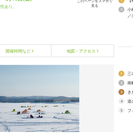
【
1
このページをスマホで
見る
能性あり。
小
2
／
開催時間など
地図・アクセス
三
1
南
2
き
3
道
4
フ
5