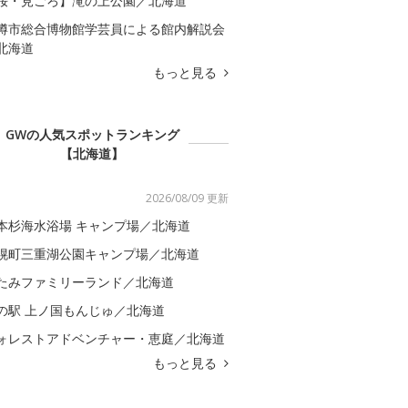
桜・見ごろ】滝の上公園／北海道
樽市総合博物館学芸員による館内解説会
北海道
もっと見る
GWの人気スポットランキング
【北海道】
2026/08/09 更新
本杉海水浴場 キャンプ場／北海道
幌町三重湖公園キャンプ場／北海道
たみファミリーランド／北海道
の駅 上ノ国もんじゅ／北海道
ォレストアドベンチャー・恵庭／北海道
もっと見る