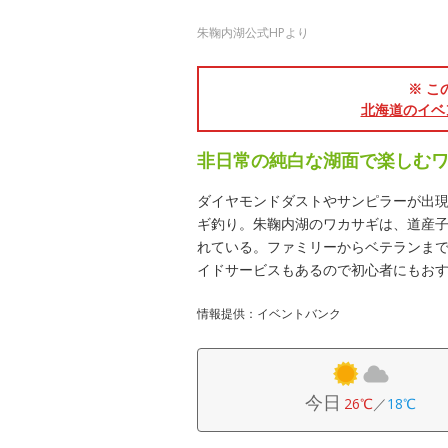
朱鞠内湖公式HPより
※ こ
北海道のイベ
非日常の純白な湖面で楽しむ
ダイヤモンドダストやサンピラーが出
ギ釣り。朱鞠内湖のワカサギは、道産
れている。ファミリーからベテランま
イドサービスもあるので初心者にもお
情報提供：イベントバンク
今日
26℃
／
18℃