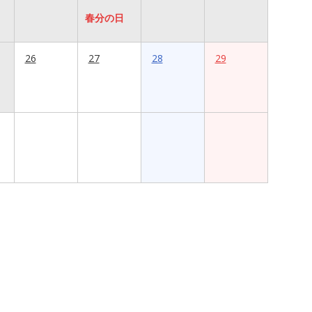
春分の日
26
27
28
29