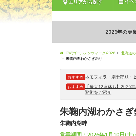
イベ
エリアから探す
2026年の
GW(ゴールデンウィーク)2026
北海道の
朱鞠内湖わかさぎ釣り
ネモフィラ
・
潮干狩り
・
おすすめ
【最大12連休も】202
おすすめ
避術をご紹介
朱鞠内湖わかさぎ
朱鞠内湖畔
営業期間：2026年1月10日(土)