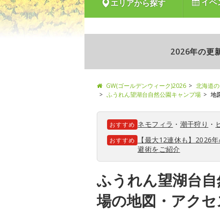
イベ
エリアから探す
2026年の
GW(ゴールデンウィーク)2026
北海道の
ふうれん望湖台自然公園キャンプ場
地
ネモフィラ
・
潮干狩り
・
おすすめ
【最大12連休も】202
おすすめ
避術をご紹介
ふうれん望湖台自
場の地図・アクセ