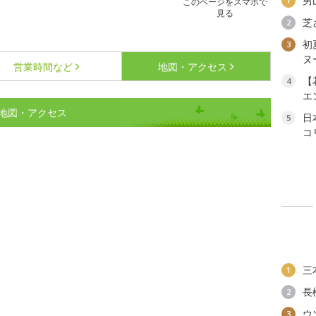
男
1
このページをスマホで
見る
芝
2
初
3
ヌ
営業時間など
地図・アクセス
【
4
エ
地図・アクセス
日
5
コ
三
1
長
2
ウ
3