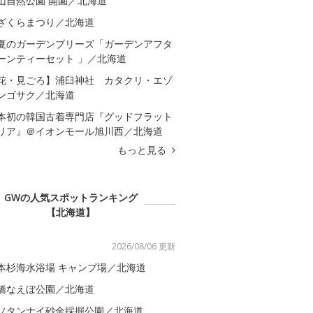
山自然公園 開園／北海道
ざくらまつり／北海道
夏のガーデンブリーズ「ガーデンアフタ
ーンティーセット 」／北海道
花・見ごろ】浦臼神社 カタクリ・エゾ
ンゴサク／北海道
本初の韓国古着専門店『グッドフラット
リア』＠イオンモール旭川西／北海道
もっと見る
GWの人気スポットランキング
【北海道】
2026/08/06 更新
本杉海水浴場 キャンプ場／北海道
橋なえぼ公園／北海道
ソタンナイ砂金採掘公園／北海道