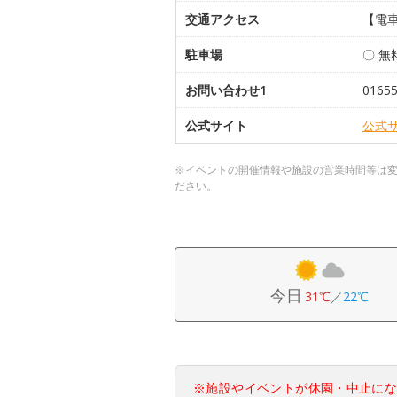
交通アクセス
【電車
駐車場
〇 無
お問い合わせ1
01655
公式サイト
公式
※イベントの開催情報や施設の営業時間等は
ださい。
今日
31℃
／
22℃
※施設やイベントが休園・中止に