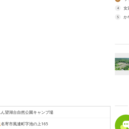
女
4
か
5
れん望湖台自然公園キャンプ場
道
名寄市風連町字池の上165