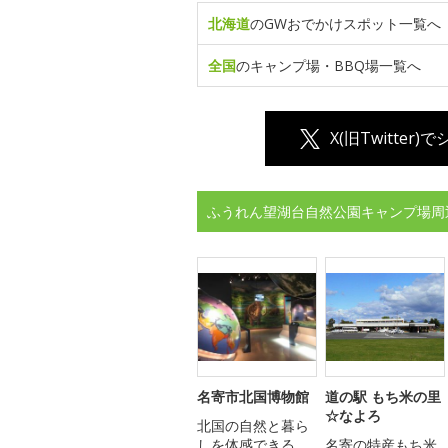
北海道
のGWおでかけスポット一覧へ
全国
のキャンプ場・BBQ場一覧へ
X(旧Twitter)
ふうれん望湖台自然公園キャンプ場周
名寄市北国博物館
道の駅 もち米の里
☆なよろ
北国の自然と暮ら
しを体感できる
名寄の特産もち米