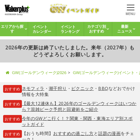
MENU
イベント
イベント
エリアから探
カテゴリ別
最新
カレンダー
ランキング
す
おすすめ
ニュース
2026年の更新は終了いたしました。来年（2027年）も
どうぞよろしくお願いします。
GW(ゴールデンウィーク)2026
GW(ゴールデンウィーク)イベント
ネモフィラ
・
潮干狩り
・
ピクニック
・
BBQ
などおでかけ
おすすめ
情報を大特集
【最大12連休も】2026年のゴールデンウィークはいつか
おすすめ
ら？混雑ピーク予想と回避術をご紹介
今年のGWどこ行く！？関東・関西・東海エリア別スポ
おすすめ
ットガイド
【おうち時間】
おすすめの過ごし方
と
話題の漫画
をチェ
おすすめ
ック！