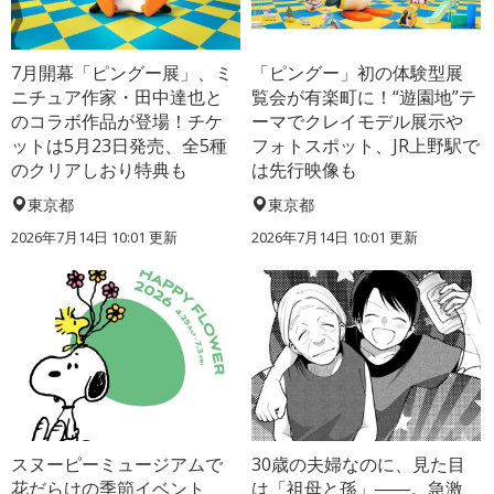
7月開幕「ピングー展」、ミ
「ピングー」初の体験型展
ニチュア作家・田中達也と
覧会が有楽町に！“遊園地”テ
のコラボ作品が登場！チケ
ーマでクレイモデル展示や
ットは5月23日発売、全5種
フォトスポット、JR上野駅で
のクリアしおり特典も
は先行映像も
東京都
東京都
2026年7月14日 10:01 更新
2026年7月14日 10:01 更新
スヌーピーミュージアムで
30歳の夫婦なのに、見た目
花だらけの季節イベント
は「祖母と孫」――。急激