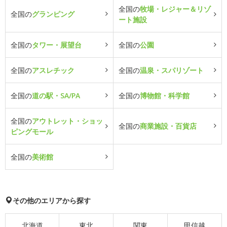
全国の
牧場・レジャー＆リゾ
全国の
グランピング
ート施設
全国の
タワー・展望台
全国の
公園
全国の
アスレチック
全国の
温泉・スパリゾート
全国の
道の駅・SA/PA
全国の
博物館・科学館
全国の
アウトレット・ショッ
全国の
商業施設・百貨店
ピングモール
全国の
美術館
その他のエリアから探す
北海道
東北
関東
甲信越