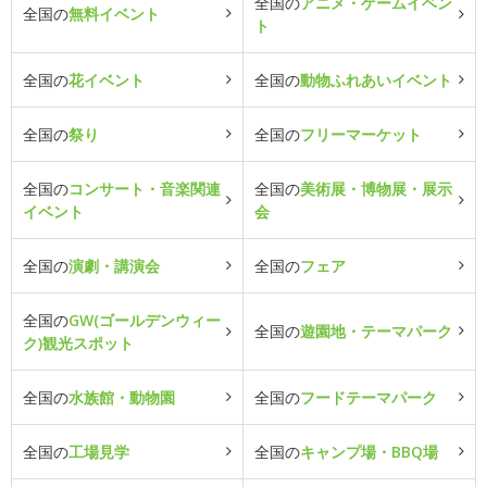
全国の
アニメ・ゲームイベン
全国の
無料イベント
ト
全国の
花イベント
全国の
動物ふれあいイベント
全国の
祭り
全国の
フリーマーケット
全国の
コンサート・音楽関連
全国の
美術展・博物展・展示
イベント
会
全国の
演劇・講演会
全国の
フェア
全国の
GW(ゴールデンウィー
全国の
遊園地・テーマパーク
ク)観光スポット
全国の
水族館・動物園
全国の
フードテーマパーク
全国の
工場見学
全国の
キャンプ場・BBQ場