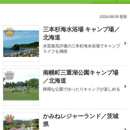
2026/08/09 更新
三本杉海水浴場 キャンプ場／
1
北海道
水質最高評価の三本杉海水浴場でキャンプ
ライフを満喫
南幌町三重湖公園キャンプ場
2
／北海道
静閑な公園でゆったりキャンプが楽しめる
かみねレジャーランド／茨城
3
県