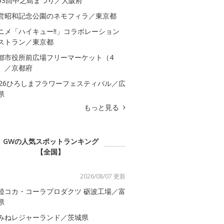
53回中之島まつり／大阪府
営昭和記念公園のネモフィラ／東京都
ニメ「ハイキュー!!」コラボレーション
ストラン／東京都
都市役所前広場フリーマーケット（4
）／京都府
026ひろしまフラワーフェスティバル／広
県
もっと見る
GWの人気スポットランキング
【全国】
2026/08/07 更新
陸コカ・コーラプロダクツ 砺波工場／富
県
みねレジャーランド／茨城県