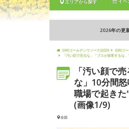
イベ
エリアから探す
2026年の
GW(ゴールデンウィーク)2026
GW(ゴ
「汚い顔で売るな」「ブスが接客するな」1
「汚い顔で売
な」10分間
職場で起きた
(画像1/9)
全国