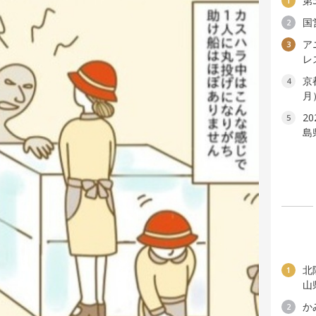
第
1
国
2
ア
3
レ
京
4
月
2
5
島
北
1
山
か
2