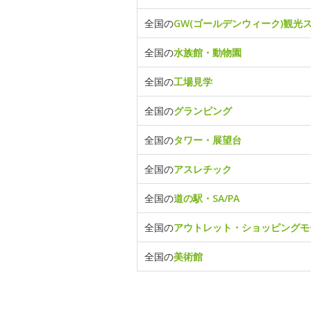
全国の
GW(ゴールデンウィーク)観光
全国の
水族館・動物園
全国の
工場見学
全国の
グランピング
全国の
タワー・展望台
全国の
アスレチック
全国の
道の駅・SA/PA
全国の
アウトレット・ショッピングモ
全国の
美術館