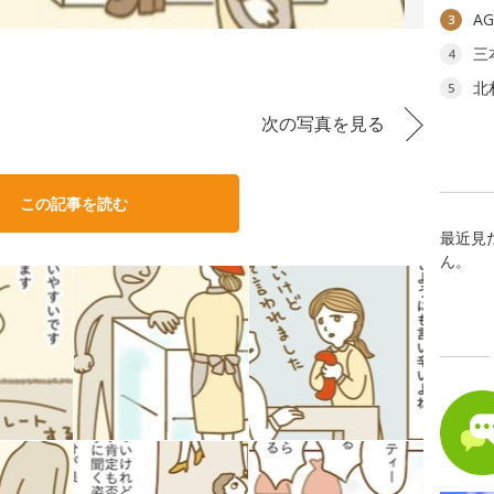
A
3
く
三
4
北
5
次の写真を見る
この記事を読む
最近見
ん。