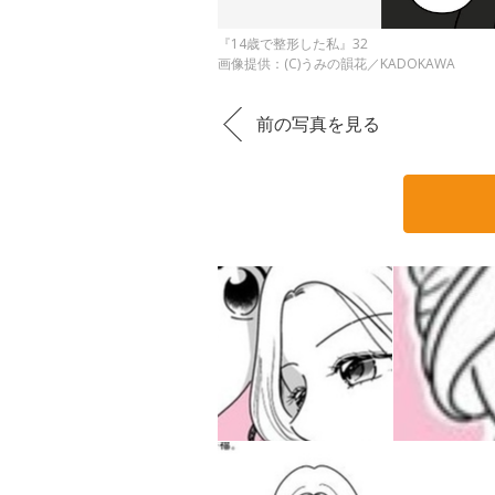
『14歳で整形した私』32
画像提供：(C)うみの韻花／KADOKAWA
前の写真を見る