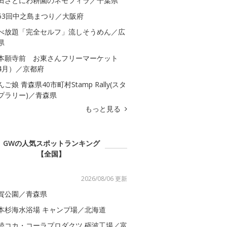
田さとにわ耕園のネモフィラ／千葉県
53回中之島まつり／大阪府
べ放題「完全セルフ」流しそうめん／広
県
本願寺前 お東さんフリーマーケット
4月）／京都府
んご娘 青森県40市町村Stamp Rally(スタ
プラリー)／青森県
もっと見る
GWの人気スポットランキング
【全国】
2026/08/06 更新
賀公園／青森県
本杉海水浴場 キャンプ場／北海道
陸コカ・コーラプロダクツ 砺波工場／富