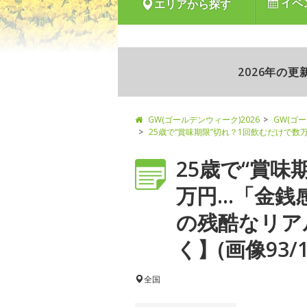
イベ
エリアから探す
2026年の
GW(ゴールデンウィーク)2026
GW(ゴ
25歳で“賞味期限”切れ？1回飲むだけで
25歳で“賞味
万円…「金銭
の残酷なリア
く】(画像93/1
全国