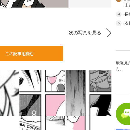
山
長
4
衣
5
次の写真を見る
この記事を読む
最近見
ん。