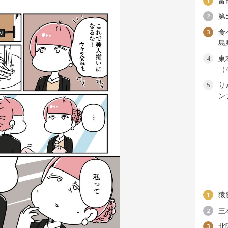
富
1
第
2
食
3
島
東
4
（
り
5
ン
猿
1
三
2
北
3