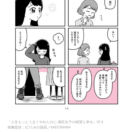
『人生もっとうまくやれたのに 港区女子の絶望と幸せ』014
画像提供：(C)うみの韻花／KADOKAWA