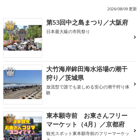
2026/08/09 更新
第53回中之島まつり／大阪府
1
日本最大級の市民祭り
大竹海岸鉾田海水浴場の潮干
2
狩り／茨城県
放流型で誰でも楽しめる安心の潮干狩り体
験
東本願寺前 お東さんフリー
3
マーケット（4月）／京都府
観光スポット東本願寺前のフリーマーケッ
ト