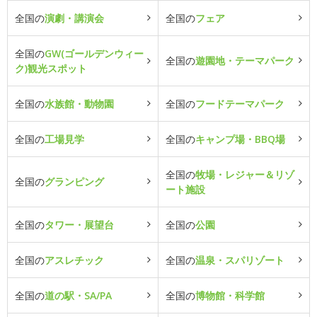
全国の
演劇・講演会
全国の
フェア
全国の
GW(ゴールデンウィー
全国の
遊園地・テーマパーク
ク)観光スポット
全国の
水族館・動物園
全国の
フードテーマパーク
全国の
工場見学
全国の
キャンプ場・BBQ場
全国の
牧場・レジャー＆リゾ
全国の
グランピング
ート施設
全国の
タワー・展望台
全国の
公園
全国の
アスレチック
全国の
温泉・スパリゾート
全国の
道の駅・SA/PA
全国の
博物館・科学館