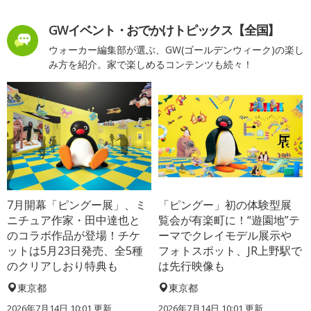
GWイベント・おでかけトピックス【全国】
ウォーカー編集部が選ぶ、GW(ゴールデンウィーク)の楽し
み方を紹介。家で楽しめるコンテンツも続々！
7月開幕「ピングー展」、ミ
「ピングー」初の体験型展
ニチュア作家・田中達也と
覧会が有楽町に！“遊園地”テ
のコラボ作品が登場！チケ
ーマでクレイモデル展示や
ットは5月23日発売、全5種
フォトスポット、JR上野駅で
のクリアしおり特典も
は先行映像も
東京都
東京都
2026年7月14日 10:01 更新
2026年7月14日 10:01 更新