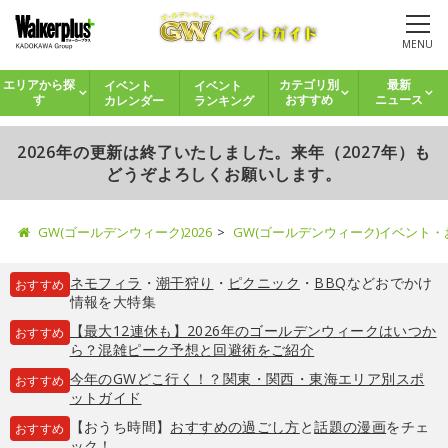
MENU
イベント
イベント
エリアから探
カテゴリ別
最新
カレンダー
ランキング
す
おすすめ
ニュース
2026年の更新は終了いたしました。来年（2027年）も
どうぞよろしくお願いします。
GW(ゴールデンウィーク)2026
GW(ゴールデンウィーク)イベント
ネモフィラ
・
潮干狩り
・
ピクニック
・
BBQ
などおでかけ
おすすめ
情報を大特集
【最大12連休も】2026年のゴールデンウィークはいつか
おすすめ
ら？混雑ピーク予想と回避術をご紹介
今年のGWどこ行く！？関東・関西・東海エリア別スポ
おすすめ
ットガイド
【おうち時間】
おすすめの過ごし方
と
話題の漫画
をチェ
おすすめ
ック！