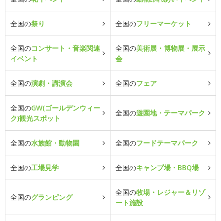
全国の
祭り
全国の
フリーマーケット
全国の
コンサート・音楽関連
全国の
美術展・博物展・展示
イベント
会
全国の
演劇・講演会
全国の
フェア
全国の
GW(ゴールデンウィー
全国の
遊園地・テーマパーク
ク)観光スポット
全国の
水族館・動物園
全国の
フードテーマパーク
全国の
工場見学
全国の
キャンプ場・BBQ場
全国の
牧場・レジャー＆リゾ
全国の
グランピング
ート施設