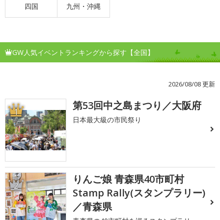
四国
九州・沖縄
GW人気イベントランキングから探す【全国】
2026/08/08 更新
第53回中之島まつり／大阪府
1
日本最大級の市民祭り
りんご娘 青森県40市町村
2
Stamp Rally(スタンプラリー)
／青森県