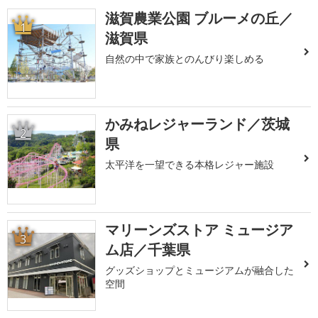
滋賀農業公園 ブルーメの丘／
1
滋賀県
自然の中で家族とのんびり楽しめる
かみねレジャーランド／茨城
2
県
太平洋を一望できる本格レジャー施設
マリーンズストア ミュージア
3
ム店／千葉県
グッズショップとミュージアムが融合した
空間