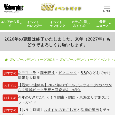
MENU
イベント
イベント
エリアから探
カテゴリ別
最新
カレンダー
ランキング
す
おすすめ
ニュース
2026年の更新は終了いたしました。来年（2027年）も
どうぞよろしくお願いします。
GW(ゴールデンウィーク)2026
GW(ゴールデンウィーク)イベント
ネモフィラ
・
潮干狩り
・
ピクニック
・
BBQ
などおでかけ
おすすめ
情報を大特集
【最大12連休も】2026年のゴールデンウィークはいつか
おすすめ
ら？混雑ピーク予想と回避術をご紹介
今年のGWどこ行く！？関東・関西・東海エリア別スポ
おすすめ
ットガイド
【おうち時間】
おすすめの過ごし方
と
話題の漫画
をチェ
おすすめ
ック！