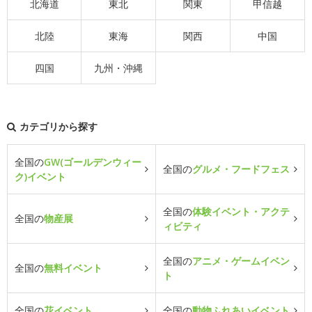
北海道
東北
関東
甲信越
北陸
東海
関西
中国
四国
九州・沖縄
カテゴリから探す
全国の
GW(ゴールデンウィー
全国の
グルメ・フードフェス
ク)イベント
全国の
体験イベント・アクテ
全国の
物産展
ィビティ
全国の
アニメ・ゲームイベン
全国の
無料イベント
ト
全国の
花イベント
全国の
動物ふれあいイベント