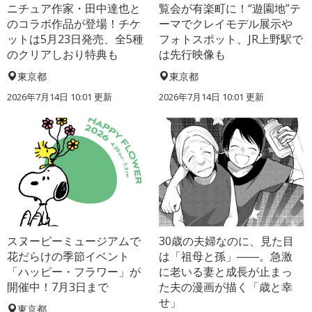
ニチュア作家・田中達也と
覧会が有楽町に！“遊園地”テ
のコラボ作品が登場！チケ
ーマでクレイモデル展示や
ットは5月23日発売、全5種
フォトスポット、JR上野駅で
のクリアしおり特典も
は先行映像も
東京都
東京都
2026年7月14日 10:01 更新
2026年7月14日 10:01 更新
スヌーピーミュージアムで
30歳の夫婦なのに、見た目
花だらけの季節イベント
は「祖母と孫」――。急激
「ハッピー・フラワー」が
に老いる妻と成長が止まっ
開催中！7月3日まで
た夫の漫画が描く「歳と幸
せ」
東京都