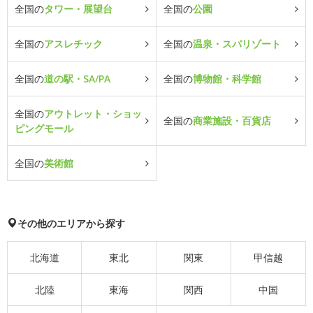
全国の
タワー・展望台
全国の
公園
全国の
アスレチック
全国の
温泉・スパリゾート
全国の
道の駅・SA/PA
全国の
博物館・科学館
全国の
アウトレット・ショッ
全国の
商業施設・百貨店
ピングモール
全国の
美術館
その他のエリアから探す
北海道
東北
関東
甲信越
北陸
東海
関西
中国