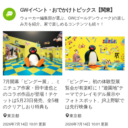
GWイベント・おでかけトピックス【関東】
ウォーカー編集部が選ぶ、GW(ゴールデンウィーク)の楽し
み方を紹介。家で楽しめるコンテンツも続々！
7月開幕「ピングー展」、ミ
「ピングー」初の体験型展
ニチュア作家・田中達也と
覧会が有楽町に！“遊園地”テ
のコラボ作品が登場！チケ
ーマでクレイモデル展示や
ットは5月23日発売、全5種
フォトスポット、JR上野駅で
のクリアしおり特典も
は先行映像も
東京都
東京都
2026年7月14日 10:01 更新
2026年7月14日 10:01 更新