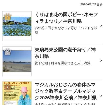
2026/08/09 更新
くりはま花の国ポピー･ネモフ
1
ィラまつり／神奈川県
春の花に囲まれながら多彩なイベントを満
喫
東扇島東公園の潮干狩り／神
2
奈川県
親子で潮干狩りを満喫できる人工海浜
マジカルおじさんの春休みマ
3
ジック教室＆テーブルマジッ
ク2026神奈川公演／神奈川県
少人数・至近距離で贅沢にマジックを楽し