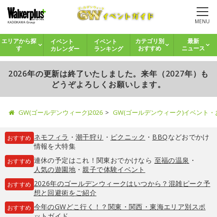
MENU
イベント
イベント
エリアから探
カテゴリ別
最新
カレンダー
ランキング
す
おすすめ
ニュース
2026年の更新は終了いたしました。来年（2027年）も
どうぞよろしくお願いします。
GW(ゴールデンウィーク)2026
GW(ゴールデンウィーク)イベント
ネモフィラ
・
潮干狩り
・
ピクニック
・
BBQ
などおでかけ
おすすめ
情報を大特集
連休の予定はこれ！関東おでかけなら
至福の温泉
・
おすすめ
人気の遊園地
・
親子で体験イベント
2026年のゴールデンウィークはいつから？混雑ピーク予
おすすめ
想と回避術をご紹介
今年のGWどこ行く！？関東・関西・東海エリア別スポ
おすすめ
ットガイド