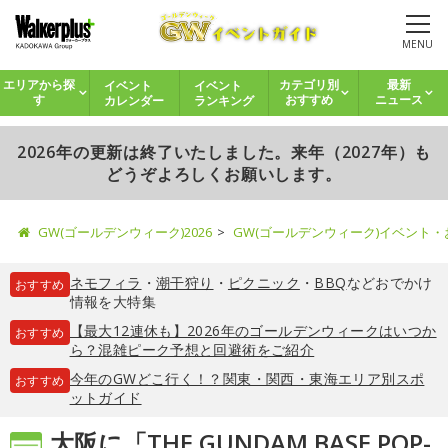
MENU
イベント
イベント
エリアから探
カテゴリ別
最新
カレンダー
ランキング
す
おすすめ
ニュース
2026年の更新は終了いたしました。来年（2027年）も
どうぞよろしくお願いします。
GW(ゴールデンウィーク)2026
GW(ゴールデンウィーク)イベント
ネモフィラ
・
潮干狩り
・
ピクニック
・
BBQ
などおでかけ
おすすめ
情報を大特集
【最大12連休も】2026年のゴールデンウィークはいつか
おすすめ
ら？混雑ピーク予想と回避術をご紹介
今年のGWどこ行く！？関東・関西・東海エリア別スポ
おすすめ
ットガイド
大阪に「THE GUNDAM BASE POP-