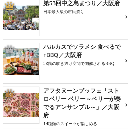
第53回中之島まつり／大阪府
1
日本最大級の市民祭り
ハルカスでソラメシ 食べるで
2
↑BBQ／大阪府
58階の吹き抜け空間で開催されるBBQ
アフタヌーンブッフェ「スト
3
ロベリー ベリー～ベリーが奏
でるアンサンブル～」／大阪
府
14種類のスイーツが楽しめる