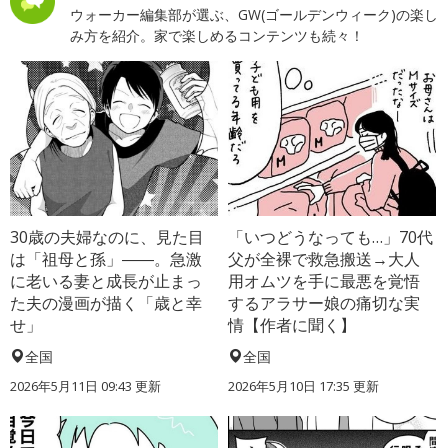
ウォーカー編集部が選ぶ、GW(ゴールデンウィーク)の楽し
み方を紹介。家で楽しめるコンテンツも続々！
30歳の夫婦なのに、見た目
「いつどうなっても…」70代
は「祖母と孫」――。急激
父が全裸で救急搬送→大人
に老いる妻と成長が止まっ
用オムツを手に最悪を覚悟
た夫の漫画が描く「歳と幸
するアラサー娘の痛切な実
せ」
情【作者に聞く】
全国
全国
2026年5月11日 09:43 更新
2026年5月10日 17:35 更新