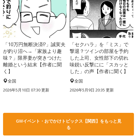
「10万円無断決済!?」誠実夫
「セクハラ」を「ミス」で
が釣り沼へ→「家族より趣
撃退？ツインの部屋を予約
味？」限界妻が突きつけた
した上司、女性部下の切れ
離婚という結末【作者に聞
味鋭い反撃にに「スカッと
く】
した」の声【作者に聞く】
全国
全国
2026年5月10日 07:30 更新
2026年5月9日 20:35 更新
GWイベント・おでかけトピックス【関西】をもっと見
る