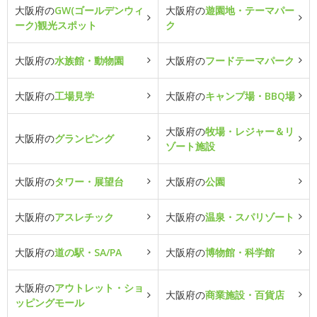
大阪府の
GW(ゴールデンウィ
大阪府の
遊園地・テーマパー
ーク)観光スポット
ク
大阪府の
水族館・動物園
大阪府の
フードテーマパーク
大阪府の
工場見学
大阪府の
キャンプ場・BBQ場
大阪府の
牧場・レジャー＆リ
大阪府の
グランピング
ゾート施設
大阪府の
タワー・展望台
大阪府の
公園
大阪府の
アスレチック
大阪府の
温泉・スパリゾート
大阪府の
道の駅・SA/PA
大阪府の
博物館・科学館
大阪府の
アウトレット・ショ
大阪府の
商業施設・百貨店
ッピングモール