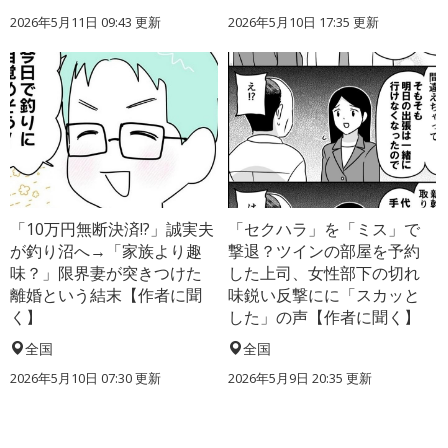
2026年5月11日 09:43 更新
2026年5月10日 17:35 更新
「10万円無断決済!?」誠実夫
「セクハラ」を「ミス」で
が釣り沼へ→「家族より趣
撃退？ツインの部屋を予約
味？」限界妻が突きつけた
した上司、女性部下の切れ
離婚という結末【作者に聞
味鋭い反撃にに「スカッと
く】
した」の声【作者に聞く】
全国
全国
2026年5月10日 07:30 更新
2026年5月9日 20:35 更新