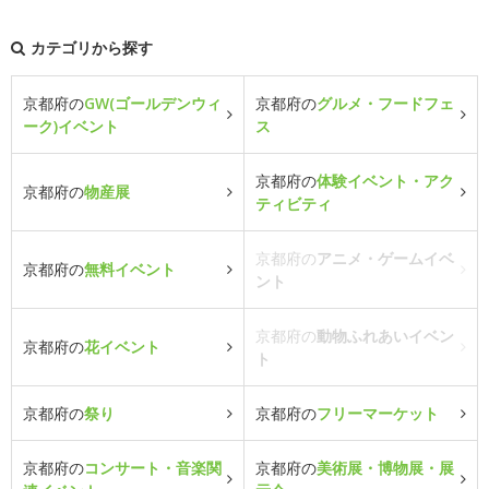
カテゴリから探す
京都府の
GW(ゴールデンウィ
京都府の
グルメ・フードフェ
ーク)イベント
ス
京都府の
体験イベント・アク
京都府の
物産展
ティビティ
京都府の
アニメ・ゲームイベ
京都府の
無料イベント
ント
京都府の
動物ふれあいイベン
京都府の
花イベント
ト
京都府の
祭り
京都府の
フリーマーケット
京都府の
コンサート・音楽関
京都府の
美術展・博物展・展