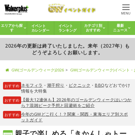
MENU
イベント
イベント
エリアから探
カテゴリ別
最新
カレンダー
ランキング
す
おすすめ
ニュース
2026年の更新は終了いたしました。来年（2027年）も
どうぞよろしくお願いします。
GW(ゴールデンウィーク)2026
GW(ゴールデンウィーク)イベント
ネモフィラ
・
潮干狩り
・
ピクニック
・
BBQ
などおでかけ
おすすめ
情報を大特集
【最大12連休も】2026年のゴールデンウィークはいつか
おすすめ
ら？混雑ピーク予想と回避術をご紹介
今年のGWどこ行く！？関東・関西・東海エリア別スポ
おすすめ
ットガイド
親子で楽しめる「きかんしゃトー