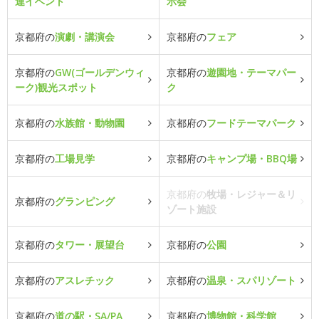
連イベント
示会
京都府の
演劇・講演会
京都府の
フェア
京都府の
GW(ゴールデンウィ
京都府の
遊園地・テーマパー
ーク)観光スポット
ク
京都府の
水族館・動物園
京都府の
フードテーマパーク
京都府の
工場見学
京都府の
キャンプ場・BBQ場
京都府の
牧場・レジャー＆リ
京都府の
グランピング
ゾート施設
京都府の
タワー・展望台
京都府の
公園
京都府の
アスレチック
京都府の
温泉・スパリゾート
京都府の
道の駅・SA/PA
京都府の
博物館・科学館