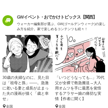
GWイベント・おでかけトピックス【関西】
ウォーカー編集部が選ぶ、GW(ゴールデンウィーク)の楽し
み方を紹介。家で楽しめるコンテンツも続々！
30歳の夫婦なのに、見た目
「いつどうなっても…」70代
は「祖母と孫」――。急激
父が全裸で救急搬送→大人
に老いる妻と成長が止まっ
用オムツを手に最悪を覚悟
た夫の漫画が描く「歳と幸
するアラサー娘の痛切な実
せ」
情【作者に聞く】
全国
全国