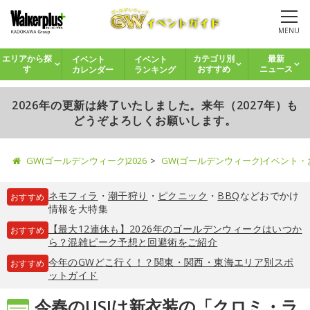
MENU
イベント
イベント
エリアから探
カテゴリ別
最新
カレンダー
ランキング
す
おすすめ
ニュース
2026年の更新は終了いたしました。来年（2027年）も
どうぞよろしくお願いします。
GW(ゴールデンウィーク)2026
GW(ゴールデンウィーク)イベント
ネモフィラ
・
潮干狩り
・
ピクニック
・
BBQ
などおでかけ
おすすめ
情報を大特集
【最大12連休も】2026年のゴールデンウィークはいつか
おすすめ
ら？混雑ピーク予想と回避術をご紹介
今年のGWどこ行く！？関東・関西・東海エリア別スポ
おすすめ
ットガイド
今春のUSJは新衣装の「クロミ・ラ