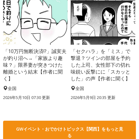
「10万円無断決済!?」誠実夫
「セクハラ」を「ミス」で
が釣り沼へ→「家族より趣
撃退？ツインの部屋を予約
味？」限界妻が突きつけた
した上司、女性部下の切れ
離婚という結末【作者に聞
味鋭い反撃にに「スカッと
く】
した」の声【作者に聞く】
全国
全国
2026年5月10日 07:30 更新
2026年5月9日 20:35 更新
GWイベント・おでかけトピックス【関西】をもっと見
る