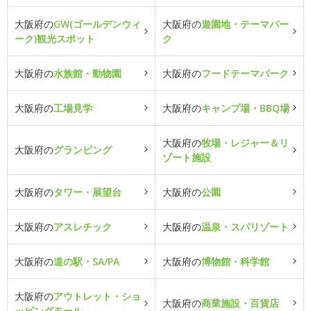
大阪府の
GW(ゴールデンウィ
大阪府の
遊園地・テーマパー
ーク)観光スポット
ク
大阪府の
水族館・動物園
大阪府の
フードテーマパーク
大阪府の
工場見学
大阪府の
キャンプ場・BBQ場
大阪府の
牧場・レジャー＆リ
大阪府の
グランピング
ゾート施設
大阪府の
タワー・展望台
大阪府の
公園
大阪府の
アスレチック
大阪府の
温泉・スパリゾート
大阪府の
道の駅・SA/PA
大阪府の
博物館・科学館
大阪府の
アウトレット・ショ
大阪府の
商業施設・百貨店
ッピングモール