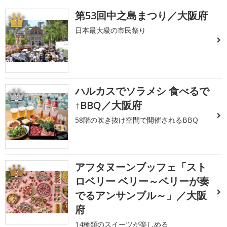
第53回中之島まつり／大阪府
1
日本最大級の市民祭り
ハルカスでソラメシ 食べるで
2
↑BBQ／大阪府
58階の吹き抜け空間で開催されるBBQ
アフタヌーンブッフェ「スト
3
ロベリー ベリー～ベリーが奏
でるアンサンブル～」／大阪
府
14種類のスイーツが楽しめる