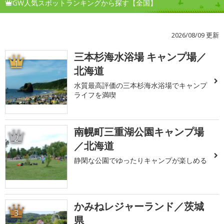
GW人気スポットランキングから探す【全国】
2026/08/09 更新
三本杉海水浴場 キャンプ場／
1
北海道
水質最高評価の三本杉海水浴場でキャンプ
ライフを満喫
南幌町三重湖公園キャンプ場
2
／北海道
静閑な公園でゆったりキャンプが楽しめる
かみねレジャーランド／茨城
3
県