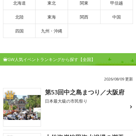
北海道
東北
関東
甲信越
北陸
東海
関西
中国
四国
九州・沖縄
GW人気イベントランキングから探す【全国】
2026/08/09 更新
第53回中之島まつり／大阪府
1
日本最大級の市民祭り