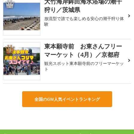
大竹海岸鉾田海水浴場の潮干
2
狩り／茨城県
放流型で誰でも楽しめる安心の潮干狩り体
験
東本願寺前 お東さんフリー
3
マーケット（4月）／京都府
観光スポット東本願寺前のフリーマーケッ
ト
全国のGW人気イベントランキング