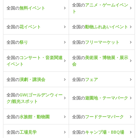
全国の
アニメ・ゲームイベン
全国の
無料イベント
ト
全国の
花イベント
全国の
動物ふれあいイベント
全国の
祭り
全国の
フリーマーケット
全国の
コンサート・音楽関連
全国の
美術展・博物展・展示
イベント
会
全国の
演劇・講演会
全国の
フェア
全国の
GW(ゴールデンウィー
全国の
遊園地・テーマパーク
ク)観光スポット
全国の
水族館・動物園
全国の
フードテーマパーク
全国の
工場見学
全国の
キャンプ場・BBQ場