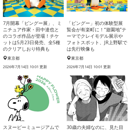
7月開幕「ピングー展」、ミ
「ピングー」初の体験型展
ニチュア作家・田中達也と
覧会が有楽町に！“遊園地”テ
のコラボ作品が登場！チケ
ーマでクレイモデル展示や
ットは5月23日発売、全5種
フォトスポット、JR上野駅で
のクリアしおり特典も
は先行映像も
東京都
東京都
2026年7月14日 10:01 更新
2026年7月14日 10:01 更新
スヌーピーミュージアムで
30歳の夫婦なのに、見た目