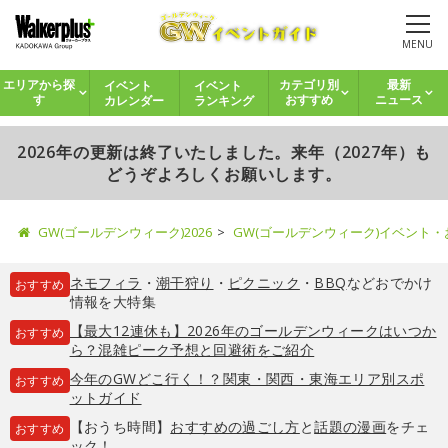
MENU
イベント
イベント
エリアから探
カテゴリ別
最新
カレンダー
ランキング
す
おすすめ
ニュース
2026年の更新は終了いたしました。来年（2027年）も
どうぞよろしくお願いします。
GW(ゴールデンウィーク)2026
GW(ゴールデンウィーク)イベント
ネモフィラ
・
潮干狩り
・
ピクニック
・
BBQ
などおでかけ
おすすめ
情報を大特集
【最大12連休も】2026年のゴールデンウィークはいつか
おすすめ
ら？混雑ピーク予想と回避術をご紹介
今年のGWどこ行く！？関東・関西・東海エリア別スポ
おすすめ
ットガイド
【おうち時間】
おすすめの過ごし方
と
話題の漫画
をチェ
おすすめ
ック！