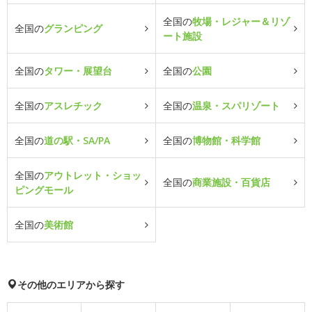
全国の
牧場・レジャー＆リゾ
全国の
グランピング
ート施設
全国の
タワー・展望台
全国の
公園
全国の
アスレチック
全国の
温泉・スパリゾート
全国の
道の駅・SA/PA
全国の
博物館・科学館
全国の
アウトレット・ショッ
全国の
商業施設・百貨店
ピングモール
全国の
美術館
その他のエリアから探す