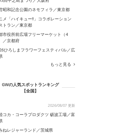
53回中之島まつり／大阪府
営昭和記念公園のネモフィラ／東京都
ニメ「ハイキュー!!」コラボレーション
ストラン／東京都
都市役所前広場フリーマーケット（4
）／京都府
026ひろしまフラワーフェスティバル／広
県
もっと見る
GWの人気スポットランキング
【全国】
2026/08/07 更新
陸コカ・コーラプロダクツ 砺波工場／富
県
みねレジャーランド／茨城県