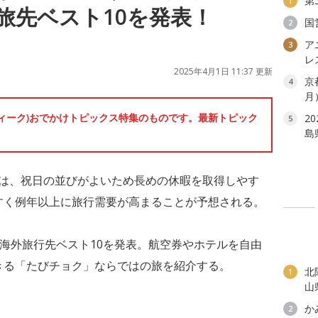
第
1
旅先ベスト10を発表！
国
2
ア
3
レ
2025年4月1日 11:37 更新
京
4
月
ンウィーク)おでかけトピックス特集のものです。最新トピック
2
5
島
W)は、祝日の並びがよいため長めの休暇を取得しやす
すく例年以上に旅行需要が高まることが予想される。
海外旅行先ベスト10を発表。航空券やホテルを自由
きる「たびチョク」ならではの旅を紹介する。
北
1
山
か
2