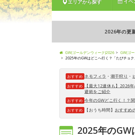
イベ
エリアから探す
2026年の
GW(ゴールデンウィーク)2026
GW(ゴ
2025年のGWはどこへ行く？「たびチョ
ネモフィラ
・
潮干狩り
・
おすすめ
【最大12連休も】202
おすすめ
避術をご紹介
今年のGWどこ行く！？
おすすめ
【おうち時間】
おすすめ
おすすめ
2025年の