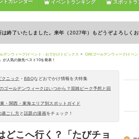
ントカレンダー
イベントランキング
スポットラ
更新は終了いたしました。来年（2027年）もどうぞよろしく
ールデンウィーク)イベント・おでかけトピックス
GW(ゴールデンウィーク)イベ
ク」が人気の旅先ベスト10を発表！
ピクニック
・
BBQ
などおでかけ情報を大特集
6年のゴールデンウィークはいつから？混雑ピーク予想と回
関東・関西・東海エリア別スポットガイド
の過ごし方
と
話題の漫画
をチェック！
GWはどこへ行く？「たびチョ