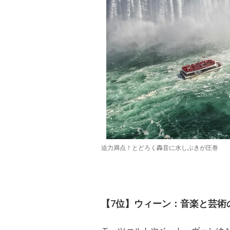
迫力満点！とどろく轟音に水しぶきが圧巻
【7位】ウィーン：音楽と芸術