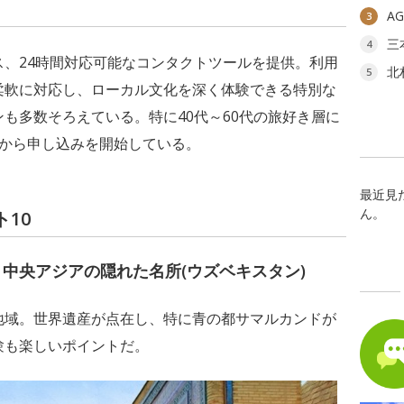
A
3
三
4
、24時間対応可能なコンタクトツールを提供。利用
北
5
柔軟に対応し、ローカル文化を深く体験できる特別な
も多数そろえている。特に40代～60代の旅好き層に
前から申し込みを開始している。
最近見
ん。
ト10
：中央アジアの隠れた名所(ウズベキスタン)
地域。世界遺産が点在し、特に青の都サマルカンドが
験も楽しいポイントだ。