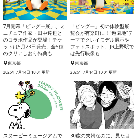
7月開幕「ピングー展」、ミ
「ピングー」初の体験型展
ニチュア作家・田中達也と
覧会が有楽町に！“遊園地”テ
のコラボ作品が登場！チケ
ーマでクレイモデル展示や
ットは5月23日発売、全5種
フォトスポット、JR上野駅で
のクリアしおり特典も
は先行映像も
東京都
東京都
2026年7月14日 10:01 更新
2026年7月14日 10:01 更新
スヌーピーミュージアムで
30歳の夫婦なのに、見た目