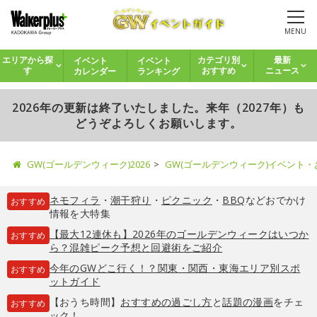
MENU
イベント
イベント
エリアから探
カテゴリ別
最新
カレンダー
ランキング
す
おすすめ
ニュース
2026年の更新は終了いたしました。来年（2027年）も
どうぞよろしくお願いします。
GW(ゴールデンウィーク)2026
GW(ゴールデンウィーク)イベント
ネモフィラ
・
潮干狩り
・
ピクニック
・
BBQ
などおでかけ
おすすめ
情報を大特集
【最大12連休も】2026年のゴールデンウィークはいつか
おすすめ
ら？混雑ピーク予想と回避術をご紹介
今年のGWどこ行く！？関東・関西・東海エリア別スポ
おすすめ
ットガイド
【おうち時間】
おすすめの過ごし方
と
話題の漫画
をチェ
おすすめ
ック！