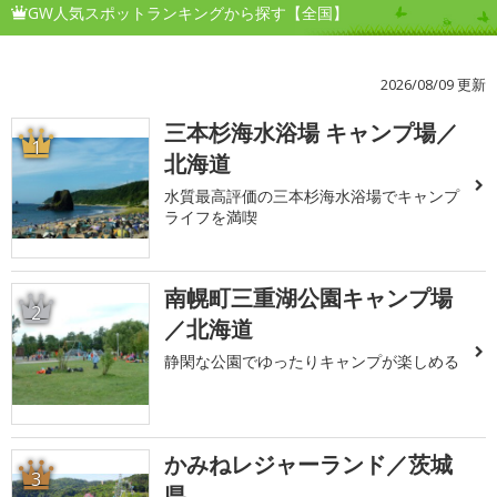
GW人気スポットランキングから探す【全国】
2026/08/09 更新
三本杉海水浴場 キャンプ場／
1
北海道
水質最高評価の三本杉海水浴場でキャンプ
ライフを満喫
南幌町三重湖公園キャンプ場
2
／北海道
静閑な公園でゆったりキャンプが楽しめる
かみねレジャーランド／茨城
3
県