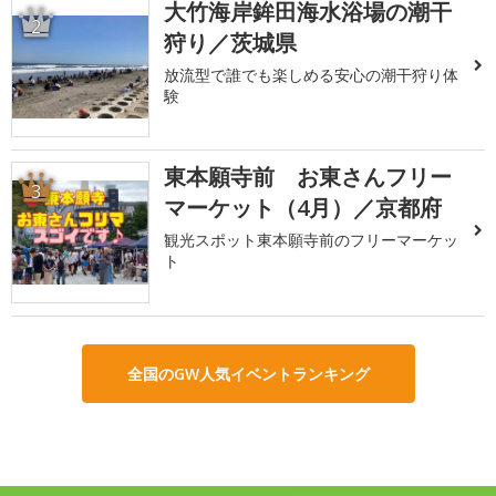
大竹海岸鉾田海水浴場の潮干
2
狩り／茨城県
放流型で誰でも楽しめる安心の潮干狩り体
験
東本願寺前 お東さんフリー
3
マーケット（4月）／京都府
観光スポット東本願寺前のフリーマーケッ
ト
全国のGW人気イベントランキング