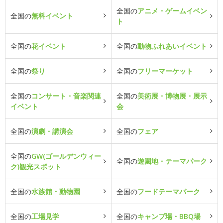
全国の
アニメ・ゲームイベン
全国の
無料イベント
ト
全国の
花イベント
全国の
動物ふれあいイベント
全国の
祭り
全国の
フリーマーケット
全国の
コンサート・音楽関連
全国の
美術展・博物展・展示
イベント
会
全国の
演劇・講演会
全国の
フェア
全国の
GW(ゴールデンウィー
全国の
遊園地・テーマパーク
ク)観光スポット
全国の
水族館・動物園
全国の
フードテーマパーク
全国の
工場見学
全国の
キャンプ場・BBQ場