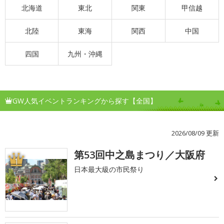
北海道
東北
関東
甲信越
北陸
東海
関西
中国
四国
九州・沖縄
GW人気イベントランキングから探す【全国】
2026/08/09 更新
第53回中之島まつり／大阪府
1
日本最大級の市民祭り