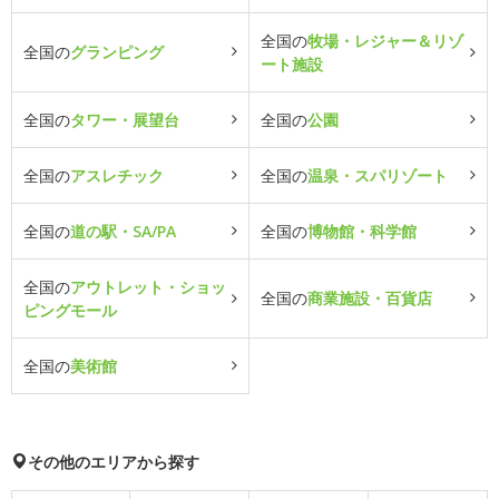
全国の
牧場・レジャー＆リゾ
全国の
グランピング
ート施設
全国の
タワー・展望台
全国の
公園
全国の
アスレチック
全国の
温泉・スパリゾート
全国の
道の駅・SA/PA
全国の
博物館・科学館
全国の
アウトレット・ショッ
全国の
商業施設・百貨店
ピングモール
全国の
美術館
その他のエリアから探す