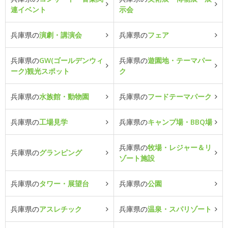
連イベント
示会
兵庫県の
演劇・講演会
兵庫県の
フェア
兵庫県の
GW(ゴールデンウィ
兵庫県の
遊園地・テーマパー
ーク)観光スポット
ク
兵庫県の
水族館・動物園
兵庫県の
フードテーマパーク
兵庫県の
工場見学
兵庫県の
キャンプ場・BBQ場
兵庫県の
牧場・レジャー＆リ
兵庫県の
グランピング
ゾート施設
兵庫県の
タワー・展望台
兵庫県の
公園
兵庫県の
アスレチック
兵庫県の
温泉・スパリゾート