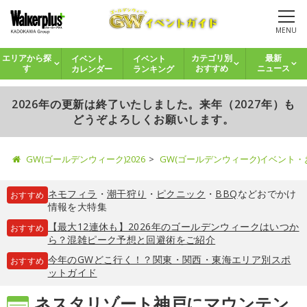
MENU
イベント
イベント
エリアから探
カテゴリ別
最新
カレンダー
ランキング
す
おすすめ
ニュース
2026年の更新は終了いたしました。来年（2027年）も
どうぞよろしくお願いします。
GW(ゴールデンウィーク)2026
GW(ゴールデンウィーク)イベント
ネモフィラ
・
潮干狩り
・
ピクニック
・
BBQ
などおでかけ
おすすめ
情報を大特集
【最大12連休も】2026年のゴールデンウィークはいつか
おすすめ
ら？混雑ピーク予想と回避術をご紹介
今年のGWどこ行く！？関東・関西・東海エリア別スポ
おすすめ
ットガイド
ネスタリゾート神戸にマウンテン