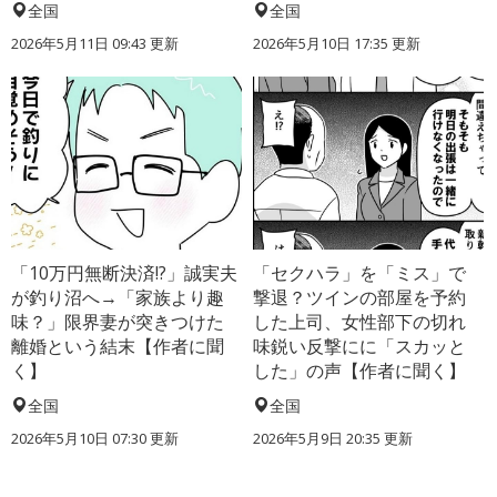
全国
全国
2026年5月11日 09:43 更新
2026年5月10日 17:35 更新
「10万円無断決済!?」誠実夫
「セクハラ」を「ミス」で
が釣り沼へ→「家族より趣
撃退？ツインの部屋を予約
味？」限界妻が突きつけた
した上司、女性部下の切れ
離婚という結末【作者に聞
味鋭い反撃にに「スカッと
く】
した」の声【作者に聞く】
全国
全国
2026年5月10日 07:30 更新
2026年5月9日 20:35 更新