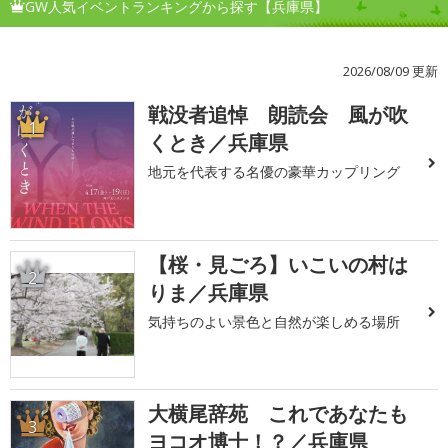
GW人気イベントランキングから探す【兵庫県】
2026/08/09 更新
戦没者追悼 朗読会 風が吹
1
くとき／兵庫県
地元を代表する名優の豪華カップリング
【桜・見ごろ】いこいの村は
2
りま／兵庫県
気持ちのよい景色と自然が楽しめる場所
大横尾辞苑 これであなたも
3
ヨコオ博士！？／兵庫県