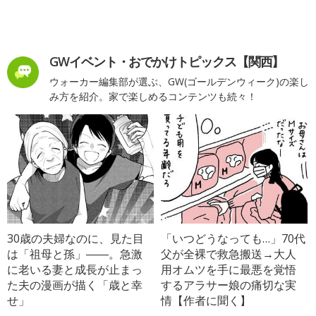
GWイベント・おでかけトピックス【関西】
ウォーカー編集部が選ぶ、GW(ゴールデンウィーク)の楽し
み方を紹介。家で楽しめるコンテンツも続々！
30歳の夫婦なのに、見た目
「いつどうなっても…」70代
は「祖母と孫」――。急激
父が全裸で救急搬送→大人
に老いる妻と成長が止まっ
用オムツを手に最悪を覚悟
た夫の漫画が描く「歳と幸
するアラサー娘の痛切な実
せ」
情【作者に聞く】