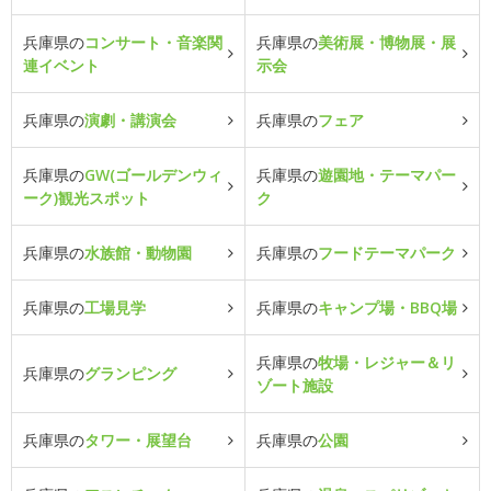
兵庫県の
コンサート・音楽関
兵庫県の
美術展・博物展・展
連イベント
示会
兵庫県の
演劇・講演会
兵庫県の
フェア
兵庫県の
GW(ゴールデンウィ
兵庫県の
遊園地・テーマパー
ーク)観光スポット
ク
兵庫県の
水族館・動物園
兵庫県の
フードテーマパーク
兵庫県の
工場見学
兵庫県の
キャンプ場・BBQ場
兵庫県の
牧場・レジャー＆リ
兵庫県の
グランピング
ゾート施設
兵庫県の
タワー・展望台
兵庫県の
公園