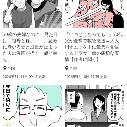
30歳の夫婦なのに、見た目
「いつどうなっても…」70代
は「祖母と孫」――。急激
父が全裸で救急搬送→大人
に老いる妻と成長が止まっ
用オムツを手に最悪を覚悟
た夫の漫画が描く「歳と幸
するアラサー娘の痛切な実
せ」
情【作者に聞く】
全国
全国
2026年5月11日 09:43 更新
2026年5月10日 17:35 更新