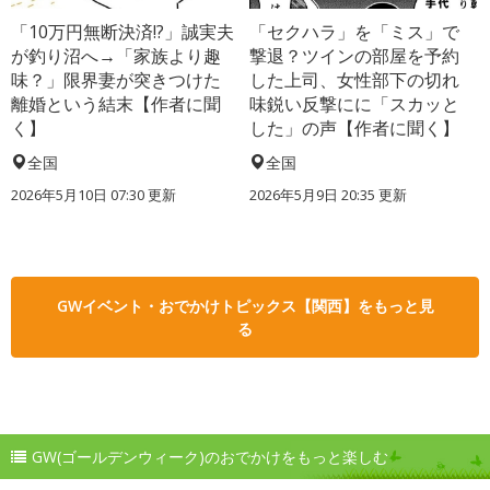
「10万円無断決済!?」誠実夫
「セクハラ」を「ミス」で
が釣り沼へ→「家族より趣
撃退？ツインの部屋を予約
味？」限界妻が突きつけた
した上司、女性部下の切れ
離婚という結末【作者に聞
味鋭い反撃にに「スカッと
く】
した」の声【作者に聞く】
全国
全国
2026年5月10日 07:30 更新
2026年5月9日 20:35 更新
GWイベント・おでかけトピックス【関西】をもっと見
る
GW(ゴールデンウィーク)のおでかけをもっと楽しむ