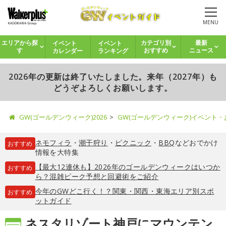
MENU
イベント
イベント
エリアから探
カテゴリ別
最新
カレンダー
ランキング
す
おすすめ
ニュース
2026年の更新は終了いたしました。来年（2027年）も
どうぞよろしくお願いします。
GW(ゴールデンウィーク)2026
GW(ゴールデンウィーク)イベント
ネモフィラ
・
潮干狩り
・
ピクニック
・
BBQ
などおでかけ
おすすめ
情報を大特集
【最大12連休も】2026年のゴールデンウィークはいつか
おすすめ
ら？混雑ピーク予想と回避術をご紹介
今年のGWどこ行く！？関東・関西・東海エリア別スポ
おすすめ
ットガイド
ネスタリゾート神戸にマウンテン