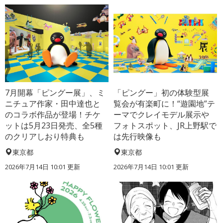
7月開幕「ピングー展」、ミ
「ピングー」初の体験型展
ニチュア作家・田中達也と
覧会が有楽町に！“遊園地”テ
のコラボ作品が登場！チケ
ーマでクレイモデル展示や
ットは5月23日発売、全5種
フォトスポット、JR上野駅で
のクリアしおり特典も
は先行映像も
東京都
東京都
2026年7月14日 10:01 更新
2026年7月14日 10:01 更新