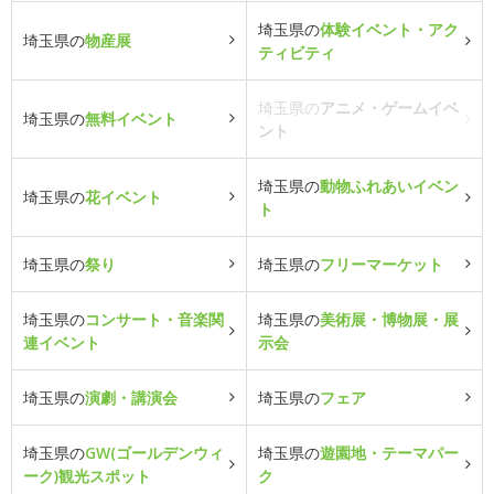
埼玉県の
体験イベント・アク
埼玉県の
物産展
ティビティ
埼玉県の
アニメ・ゲームイベ
埼玉県の
無料イベント
ント
埼玉県の
動物ふれあいイベン
埼玉県の
花イベント
ト
埼玉県の
祭り
埼玉県の
フリーマーケット
埼玉県の
コンサート・音楽関
埼玉県の
美術展・博物展・展
連イベント
示会
埼玉県の
演劇・講演会
埼玉県の
フェア
埼玉県の
GW(ゴールデンウィ
埼玉県の
遊園地・テーマパー
ーク)観光スポット
ク