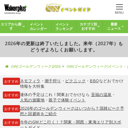
MENU
イベント
イベント
エリアから探
カテゴリ別
最新
カレンダー
ランキング
す
おすすめ
ニュース
2026年の更新は終了いたしました。来年（2027年）も
どうぞよろしくお願いします。
GW(ゴールデンウィーク)2026
GW(ゴールデンウィーク)イベント
ネモフィラ
・
潮干狩り
・
ピクニック
・
BBQ
などおでかけ
おすすめ
情報を大特集
連休の予定はこれ！関東おでかけなら
至福の温泉
・
おすすめ
人気の遊園地
・
親子で体験イベント
2026年のゴールデンウィークはいつから？混雑ピーク予
おすすめ
想と回避術をご紹介
今年のGWどこ行く！？関東・関西・東海エリア別スポ
おすすめ
ットガイド