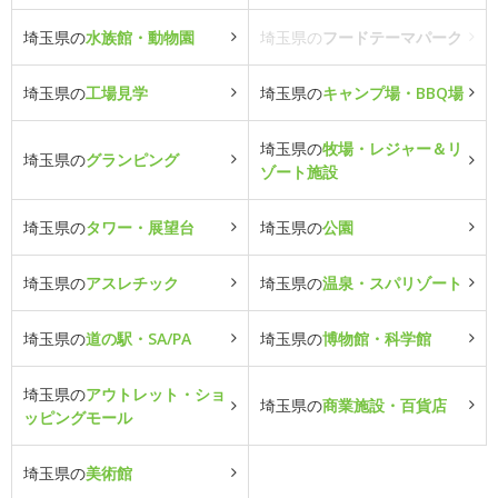
埼玉県の
水族館・動物園
埼玉県の
フードテーマパーク
埼玉県の
工場見学
埼玉県の
キャンプ場・BBQ場
埼玉県の
牧場・レジャー＆リ
埼玉県の
グランピング
ゾート施設
埼玉県の
タワー・展望台
埼玉県の
公園
埼玉県の
アスレチック
埼玉県の
温泉・スパリゾート
埼玉県の
道の駅・SA/PA
埼玉県の
博物館・科学館
埼玉県の
アウトレット・ショ
埼玉県の
商業施設・百貨店
ッピングモール
埼玉県の
美術館