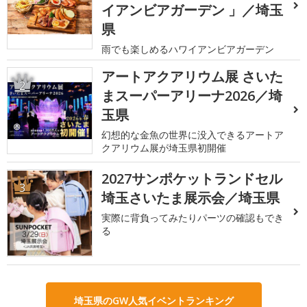
イアンビアガーデン 」／埼玉
県
雨でも楽しめるハワイアンビアガーデン
アートアクアリウム展 さいた
2
まスーパーアリーナ2026／埼
玉県
幻想的な金魚の世界に没入できるアートア
クアリウム展が埼玉県初開催
2027サンポケットランドセル
3
埼玉さいたま展示会／埼玉県
実際に背負ってみたりパーツの確認もでき
る
埼玉県のGW人気イベントランキング