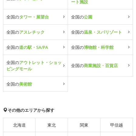
ート施設
全国の
タワー・展望台
全国の
公園
全国の
アスレチック
全国の
温泉・スパリゾート
全国の
道の駅・SA/PA
全国の
博物館・科学館
全国の
アウトレット・ショッ
全国の
商業施設・百貨店
ピングモール
全国の
美術館
その他のエリアから探す
北海道
東北
関東
甲信越