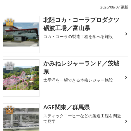
2026/08/07 更新
北陸コカ・コーラプロダクツ
1
砺波工場／富山県
コカ・コーラの製造工程を学べる施設
かみねレジャーランド／茨城
2
県
太平洋を一望できる本格レジャー施設
AGF関東／群馬県
3
スティックコーヒーなどの製造工程を間近
で見学