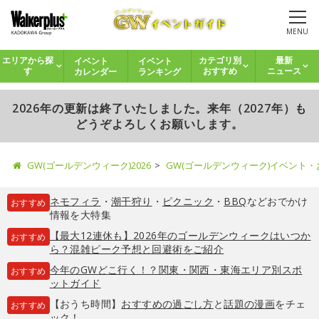
MENU
イベント
イベント
エリアから探
カテゴリ別
最新
カレンダー
ランキング
す
おすすめ
ニュース
2026年の更新は終了いたしました。来年（2027年）も
どうぞよろしくお願いします。
GW(ゴールデンウィーク)2026
GW(ゴールデンウィーク)イベント
ネモフィラ
・
潮干狩り
・
ピクニック
・
BBQ
などおでかけ
おすすめ
情報を大特集
【最大12連休も】2026年のゴールデンウィークはいつか
おすすめ
ら？混雑ピーク予想と回避術をご紹介
今年のGWどこ行く！？関東・関西・東海エリア別スポ
おすすめ
ットガイド
【おうち時間】
おすすめの過ごし方
と
話題の漫画
をチェ
おすすめ
ック！