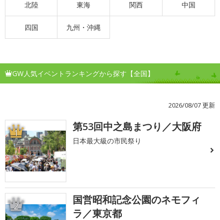
北陸
東海
関西
中国
四国
九州・沖縄
GW人気イベントランキングから探す【全国】
2026/08/07 更新
第53回中之島まつり／大阪府
1
日本最大級の市民祭り
国営昭和記念公園のネモフィ
2
ラ／東京都