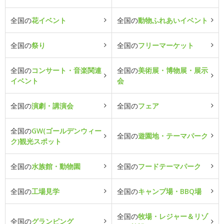
全国の
花イベント
全国の
動物ふれあいイベント
全国の
祭り
全国の
フリーマーケット
全国の
コンサート・音楽関連
全国の
美術展・博物展・展示
イベント
会
全国の
演劇・講演会
全国の
フェア
全国の
GW(ゴールデンウィー
全国の
遊園地・テーマパーク
ク)観光スポット
全国の
水族館・動物園
全国の
フードテーマパーク
全国の
工場見学
全国の
キャンプ場・BBQ場
全国の
牧場・レジャー＆リゾ
全国の
グランピング