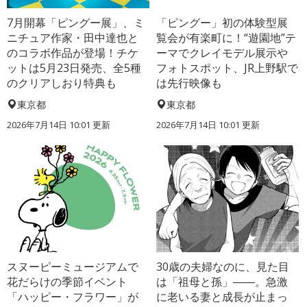
7月開幕「ピングー展」、ミ
「ピングー」初の体験型展
ニチュア作家・田中達也と
覧会が有楽町に！“遊園地”テ
のコラボ作品が登場！チケ
ーマでクレイモデル展示や
ットは5月23日発売、全5種
フォトスポット、JR上野駅で
のクリアしおり特典も
は先行映像も
東京都
東京都
2026年7月14日 10:01 更新
2026年7月14日 10:01 更新
スヌーピーミュージアムで
30歳の夫婦なのに、見た目
花だらけの季節イベント
は「祖母と孫」――。急激
「ハッピー・フラワー」が
に老いる妻と成長が止まっ