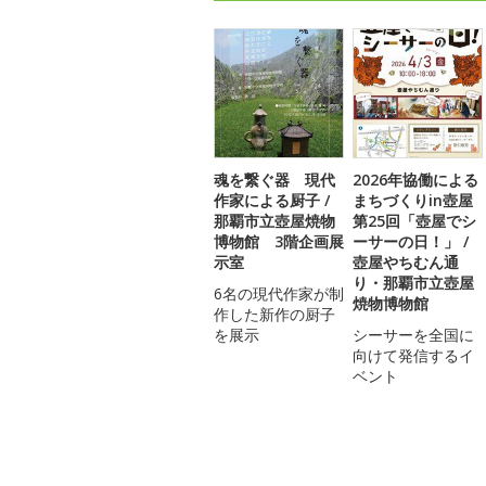
魂を繋ぐ器 現代
2026年協働による
作家による厨子 /
まちづくりin壺屋
那覇市立壺屋焼物
第25回「壺屋でシ
博物館 3階企画展
ーサーの日！」 /
示室
壺屋やちむん通
り・那覇市立壺屋
6名の現代作家が制
焼物博物館
作した新作の厨子
を展示
シーサーを全国に
向けて発信するイ
ベント