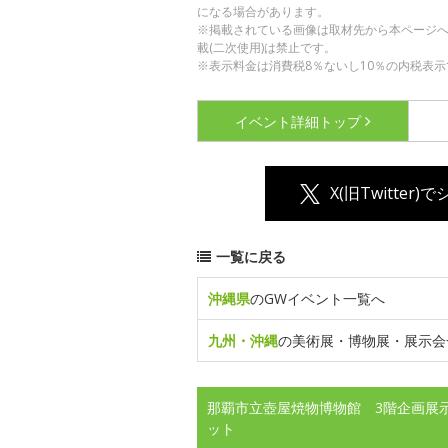
になる場合があります。
※掲載されている画像は取材先から本ページ
載(二次使用)は禁止です。
※表示料金は消費税8％ないし10％の内税表示
イベント詳細
トップ
X(旧Twitter)
一覧に戻る
沖縄県
のGWイベント一覧へ
九州・沖縄
の美術展・博物展・展示会
那覇市立壺屋焼物博物館 3階企画展示
ット