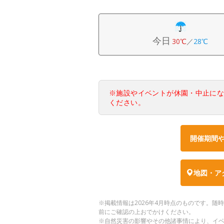
今日
30℃
／
28℃
※施設やイベントが休園・中止に
ください。
開催期間
地図・ア
※掲載情報は2026年4月時点のものです。
前にご確認の上おでかけください。
※自然災害の影響やその他諸事情により、イ