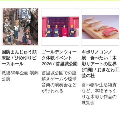
国防まんじゅう顛
ゴールデンウィー
キボリノコンノ
末記 / ひめゆりピ
ク体験イベント
展 食べたい！木
ースホール
2026 / 首里城公園
彫りアートの世界
(沖縄) / おきなわ工
戦後80年企画 演劇
首里城公園での謎
芸の杜
公演
解きゲームや琉球
音楽の演奏会など
食べ物や生活雑貨
が行われる
など、本物そっく
りな木彫り作品の
展覧会