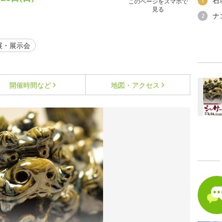
石
1
このページをスマホで
見る
ナ
2
展・展示会
開催時間など
地図・アクセス