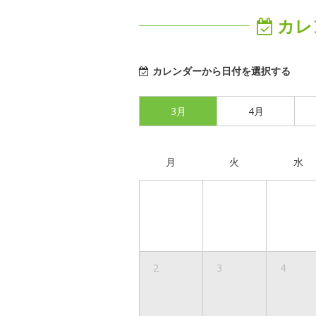
カレ
カレンダーから日付を選択する
3月
4月
月
火
水
2
3
4