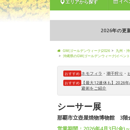
イベ
エリアから探す
2026年の
GW(ゴールデンウィーク)2026
九州・沖
沖縄県のGW(ゴールデンウィーク)イベン
ネモフィラ
・
潮干狩り
・
おすすめ
【最大12連休も】202
おすすめ
避術をご紹介
シーサー展
那覇市立壺屋焼物博物館 3階
営業期間：2026年4月3日(金)～