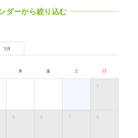
ンダーから絞り込む
5月
木
金
土
日
1
5
6
7
8