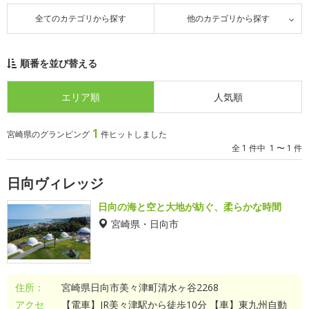
全てのカテゴリから探す
他のカテゴリから探す
順番を並び替える
エリア順
人気順
1
宮崎県のグランピング
件ヒットしました
全 1 件中 1 〜 1 件
日向ヴィレッジ
日向の海と空と大地が紡ぐ、柔らかな時間
宮崎県・日向市
住所：
宮崎県日向市美々津町清水ヶ谷2268
アクセ
【電車】JR美々津駅から徒歩10分 【車】東九州自動