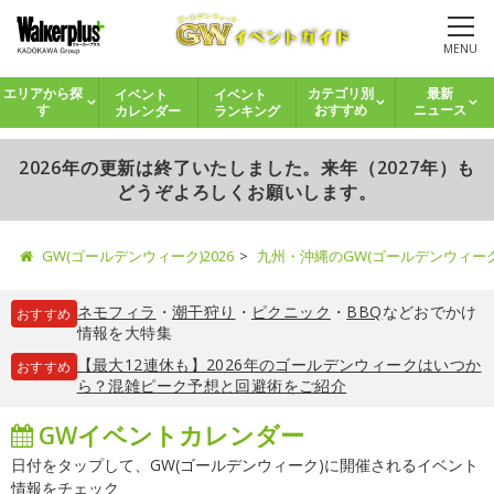
MENU
イベント
イベント
エリアから探
カテゴリ別
最新
カレンダー
ランキング
す
おすすめ
ニュース
2026年の更新は終了いたしました。来年（2027年）も
どうぞよろしくお願いします。
GW(ゴールデンウィーク)2026
九州・沖縄のGW(ゴールデンウィー
ネモフィラ
・
潮干狩り
・
ピクニック
・
BBQ
などおでかけ
おすすめ
情報を大特集
【最大12連休も】2026年のゴールデンウィークはいつか
おすすめ
ら？混雑ピーク予想と回避術をご紹介
GWイベントカレンダー
日付をタップして、GW(ゴールデンウィーク)に開催されるイベント
情報をチェック