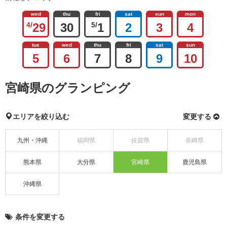
wed
thu
fri
sat
sun
mon
4/
29
30
5/
1
2
3
4
tue
wed
thu
fri
sat
sun
5
6
7
8
9
10
宮崎県のグランピング
エリアを絞り込む
変更する
九州・沖縄
福岡県
佐賀県
長崎県
熊本県
大分県
宮崎県
鹿児島県
沖縄県
条件を変更する