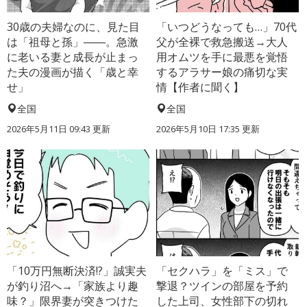
30歳の夫婦なのに、見た目
「いつどうなっても…」70代
は「祖母と孫」――。急激
父が全裸で救急搬送→大人
に老いる妻と成長が止まっ
用オムツを手に最悪を覚悟
た夫の漫画が描く「歳と幸
するアラサー娘の痛切な実
せ」
情【作者に聞く】
全国
全国
2026年5月11日 09:43 更新
2026年5月10日 17:35 更新
「10万円無断決済!?」誠実夫
「セクハラ」を「ミス」で
が釣り沼へ→「家族より趣
撃退？ツインの部屋を予約
味？」限界妻が突きつけた
した上司、女性部下の切れ