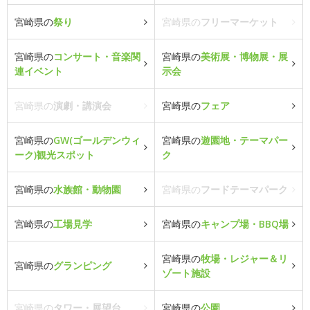
宮崎県の
祭り
宮崎県の
フリーマーケット
宮崎県の
コンサート・音楽関
宮崎県の
美術展・博物展・展
連イベント
示会
宮崎県の
演劇・講演会
宮崎県の
フェア
宮崎県の
GW(ゴールデンウィ
宮崎県の
遊園地・テーマパー
ーク)観光スポット
ク
宮崎県の
水族館・動物園
宮崎県の
フードテーマパーク
宮崎県の
工場見学
宮崎県の
キャンプ場・BBQ場
宮崎県の
牧場・レジャー＆リ
宮崎県の
グランピング
ゾート施設
宮崎県の
タワー・展望台
宮崎県の
公園