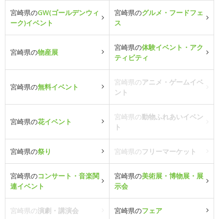
宮崎県の
GW(ゴールデンウィ
宮崎県の
グルメ・フードフェ
ーク)イベント
ス
宮崎県の
体験イベント・アク
宮崎県の
物産展
ティビティ
宮崎県の
アニメ・ゲームイベ
宮崎県の
無料イベント
ント
宮崎県の
動物ふれあいイベン
宮崎県の
花イベント
ト
宮崎県の
祭り
宮崎県の
フリーマーケット
宮崎県の
コンサート・音楽関
宮崎県の
美術展・博物展・展
連イベント
示会
宮崎県の
演劇・講演会
宮崎県の
フェア