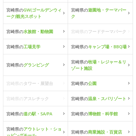
宮崎県の
GW(ゴールデンウィ
宮崎県の
遊園地・テーマパー
ーク)観光スポット
ク
宮崎県の
水族館・動物園
宮崎県の
フードテーマパーク
宮崎県の
工場見学
宮崎県の
キャンプ場・BBQ場
宮崎県の
牧場・レジャー＆リ
宮崎県の
グランピング
ゾート施設
宮崎県の
タワー・展望台
宮崎県の
公園
宮崎県の
アスレチック
宮崎県の
温泉・スパリゾート
宮崎県の
道の駅・SA/PA
宮崎県の
博物館・科学館
宮崎県の
アウトレット・ショ
宮崎県の
商業施設・百貨店
ッピングモール