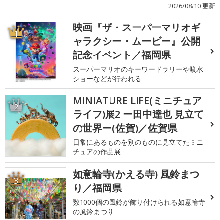
2026/08/10 更新
映画『ザ・スーパーマリオギ
1
ャラクシー・ムービー』公開
記念イベント／福岡県
スーパーマリオのキーワードラリーや噴水
ショーなどが行われる
MINIATURE LIFE(ミニチュア
2
ライフ)展2 ー田中達也 見立て
の世界ー(佐賀)／佐賀県
日常にあるものを別のものに見立てたミニ
チュアの作品展
如意輪寺(かえる寺) 風鈴まつ
3
り／福岡県
数1000個の風鈴が飾り付けられる如意輪寺
の風鈴まつり