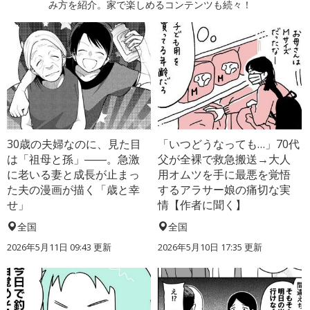
み方を紹介。家で楽しめるコンテンツも続々！
30歳の夫婦なのに、見た目
「いつどうなっても…」70代
は「祖母と孫」――。急激
父が全裸で救急搬送→大人
に老いる妻と成長が止まっ
用オムツを手に最悪を覚悟
た夫の漫画が描く「歳と幸
するアラサー娘の痛切な実
せ」
情【作者に聞く】
全国
全国
2026年5月11日 09:43 更新
2026年5月10日 17:35 更新