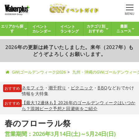
MENU
イベント
イベント
エリアから探
カテゴリ別
最新
カレンダー
ランキング
す
おすすめ
ニュース
2026年の更新は終了いたしました。来年（2027年）も
どうぞよろしくお願いします。
GW(ゴールデンウィーク)2026
九州・沖縄のGW(ゴールデンウィー
ネモフィラ
・
潮干狩り
・
ピクニック
・
BBQ
などおでかけ
おすすめ
情報を大特集
【最大12連休も】2026年のゴールデンウィークはいつか
おすすめ
ら？混雑ピーク予想と回避術をご紹介
春のフローラル祭
営業期間：2026年3月14日(土)～5月24日(日)