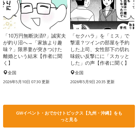
「10万円無断決済!?」誠実夫
「セクハラ」を「ミス」で
が釣り沼へ→「家族より趣
撃退？ツインの部屋を予約
味？」限界妻が突きつけた
した上司、女性部下の切れ
離婚という結末【作者に聞
味鋭い反撃にに「スカッと
く】
した」の声【作者に聞く】
全国
全国
2026年5月10日 07:30 更新
2026年5月9日 20:35 更新
GWイベント・おでかけトピックス【九州・沖縄】をも
っと見る