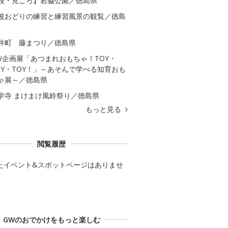
桜・見ごろ】岩脇公園／徳島県
波おどりの練習と練習風景の観覧／徳島
井町 藤まつり／徳島県
W企画展「あつまれおもちゃ！TOY・
OY・TOY！」～あそんで学べる知育おも
ゃ展～／徳島県
学寺 まけまけ風鈴祭り／徳島県
もっと見る
閲覧履歴
たイベント&スポットページはありませ
GWのおでかけをもっと楽しむ