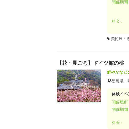
開催期間
料金：
美術展・
【花・見ごろ】ドイツ館の桃
鮮やかなピ
徳島県・
体験イベ
開催場所
開催期間
料金：