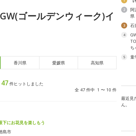
【
1
阿
2
金) GW(ゴールデンウィーク)イ
県
石
3
G
4
T
ち
童
5
香川県
愛媛県
高知県
47
ト
件ヒットしました
全 47 件中 1 〜 10 件
最近見
ん。
眼下にお花見を楽しもう
徳島市