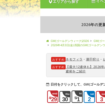
イベ
エリアから探す
2026年の
GW(ゴールデンウィーク)2026
GW(ゴ
2026年4月3日(金) 四国のGW(ゴールデ
ネモフィラ
・
潮干狩り
・
おすすめ
【最大12連休も】202
おすすめ
避術をご紹介
日付をクリックして、GW(ゴールデ
wed
fri
thu
sat
su
4/
5/
29
30
1
2
3