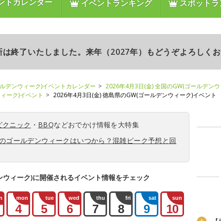
ントカレンダー
イベントランキング
スポットラ
更新は終了いたしました。来年（2027年）もどうぞよろしく
ールデンウィーク)イベントカレンダー
2026年4月3日(金) 全国のGW(ゴールデン
ンウィーク)イベント
2026年4月3日(金) 徳島県のGW(ゴールデンウィーク)イベント
ピクニック
・
BBQ
などおでかけ情報を大特集
6年のゴールデンウィークはいつから？混雑ピーク予想と回
ンウィーク)に開催されるイベント情報をチェック
n
mon
tue
wed
thu
fri
sat
sun
4
5
6
7
8
9
10