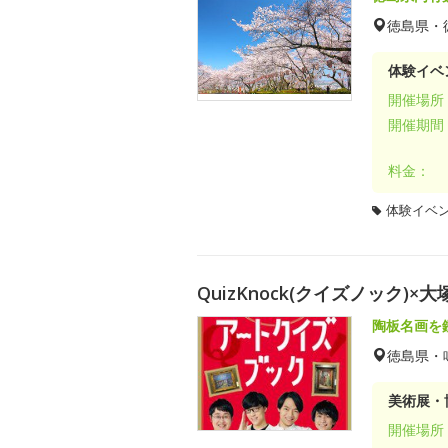
徳島県・
体験イベ
開催場所
開催期間
料金：
体験イベ
QuizKnock(クイズノック
陶板名画を
徳島県・
美術展・
開催場所