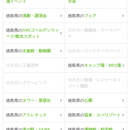
連イベント
示会
徳島県の
演劇・講演会
徳島県の
フェア
徳島県の
GW(ゴールデンウィ
徳島県の
遊園地・テーマパー
ーク)観光スポット
ク
徳島県の
水族館・動物園
徳島県の
フードテーマパーク
徳島県の
工場見学
徳島県の
キャンプ場・BBQ場
徳島県の
牧場・レジャー＆リ
徳島県の
グランピング
ゾート施設
徳島県の
タワー・展望台
徳島県の
公園
徳島県の
アスレチック
徳島県の
温泉・スパリゾート
徳島県の
道の駅・SA/PA
徳島県の
博物館・科学館