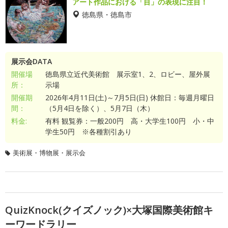
アート作品における「目」の表現に注目！
徳島県・徳島市
展示会DATA
開催場
徳島県立近代美術館 展示室1、2、ロビー、屋外展
所：
示場
開催期
2026年4月11日(土)～7月5日(日) 休館日：毎週月曜日
間：
（5月4日を除く）、5月7日（木）
料金:
有料 観覧券：一般200円 高・大学生100円 小・中
学生50円 ※各種割引あり
美術展・博物展・展示会
QuizKnock(クイズノック)×大塚国際美術館キ
ーワードラリー