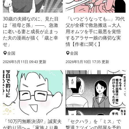
30歳の夫婦なのに、見た目
「いつどうなっても…」70代
は「祖母と孫」――。急激
父が全裸で救急搬送→大人
に老いる妻と成長が止まっ
用オムツを手に最悪を覚悟
た夫の漫画が描く「歳と幸
するアラサー娘の痛切な実
せ」
情【作者に聞く】
全国
全国
2026年5月11日 09:43 更新
2026年5月10日 17:35 更新
「10万円無断決済!?」誠実夫
「セクハラ」を「ミス」で
が釣り沼へ→「家族より趣
撃退？ツインの部屋を予約