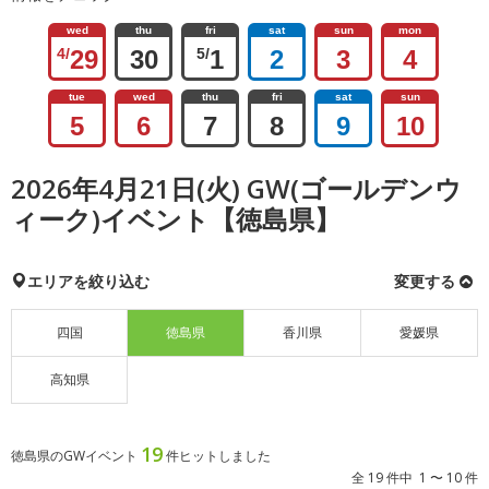
wed
thu
fri
sat
sun
mon
4/
29
30
5/
1
2
3
4
tue
wed
thu
fri
sat
sun
5
6
7
8
9
10
2026年4月21日(火) GW(ゴールデンウ
ィーク)イベント【徳島県】
エリアを絞り込む
変更する
四国
徳島県
香川県
愛媛県
高知県
19
徳島県のGWイベント
件ヒットしました
全 19 件中 1 〜 10 件