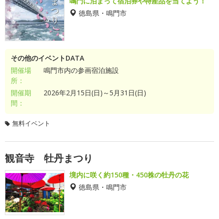
鳴門に泊まって宿泊券や特産品を当てよう！
徳島県・鳴門市
その他のイベントDATA
開催場
鳴門市内の参画宿泊施設
所：
開催期
2026年2月15日(日)～5月31日(日)
間：
無料イベント
観音寺 牡丹まつり
境内に咲く約150種・450株の牡丹の花
徳島県・鳴門市