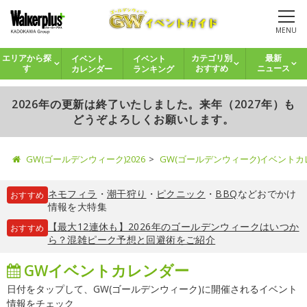
MENU
イベント
イベント
エリアから探
カテゴリ別
最新
カレンダー
ランキング
す
おすすめ
ニュース
2026年の更新は終了いたしました。来年（2027年）も
どうぞよろしくお願いします。
GW(ゴールデンウィーク)2026
GW(ゴールデンウィーク)イベント
ネモフィラ
・
潮干狩り
・
ピクニック
・
BBQ
などおでかけ
おすすめ
情報を大特集
【最大12連休も】2026年のゴールデンウィークはいつか
おすすめ
ら？混雑ピーク予想と回避術をご紹介
GWイベントカレンダー
日付をタップして、GW(ゴールデンウィーク)に開催されるイベント
情報をチェック