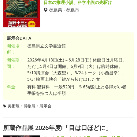
日本の推理小説、科学小説の先駆け
徳島県・徳島市
展示会DATA
開催場
徳島県立文学書道館
所：
開催期
2026年4月18日(土)～6月28日(日) 休館日は月曜日。
間：
ただし5月4日は開館、6月9日（火）は臨時休館。
5/10講演会（大森望）、5/24トーク（小西昌幸）、
5/31映画上映会「鍵から抜け出した女」
料金:
有料 観覧料：一般520円 ※65歳以上と各障がい者
手帳を持つ人は半額
美術展・博物展・展示会
所蔵作品展 2026年度I「目は口ほどに」