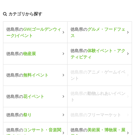
カテゴリから探す
徳島県の
GW(ゴールデンウィ
徳島県の
グルメ・フードフェ
ーク)イベント
ス
徳島県の
体験イベント・アク
徳島県の
物産展
ティビティ
徳島県の
アニメ・ゲームイベ
徳島県の
無料イベント
ント
徳島県の
動物ふれあいイベン
徳島県の
花イベント
ト
徳島県の
祭り
徳島県の
フリーマーケット
徳島県の
コンサート・音楽関
徳島県の
美術展・博物展・展