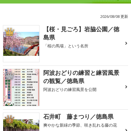
2026/08/08 更新
【桜・見ごろ】岩脇公園／徳
1
島県
「桜の馬場」という名所
阿波おどりの練習と練習風景
2
の観覧／徳島県
阿波おどりの練習風景を公開
石井町 藤まつり／徳島県
3
爽やかな新緑の季節、咲き乱れる藤の花