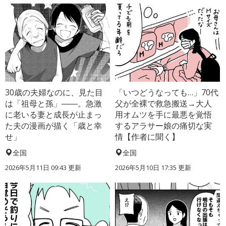
30歳の夫婦なのに、見た目
「いつどうなっても…」70代
は「祖母と孫」――。急激
父が全裸で救急搬送→大人
に老いる妻と成長が止まっ
用オムツを手に最悪を覚悟
た夫の漫画が描く「歳と幸
するアラサー娘の痛切な実
せ」
情【作者に聞く】
全国
全国
2026年5月11日 09:43 更新
2026年5月10日 17:35 更新