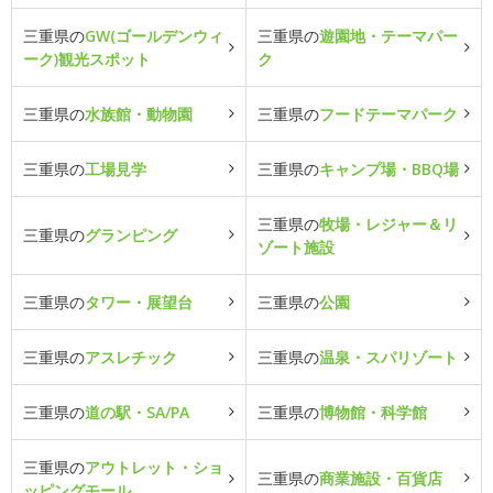
三重県の
GW(ゴールデンウィ
三重県の
遊園地・テーマパー
ーク)観光スポット
ク
三重県の
水族館・動物園
三重県の
フードテーマパーク
三重県の
工場見学
三重県の
キャンプ場・BBQ場
三重県の
牧場・レジャー＆リ
三重県の
グランピング
ゾート施設
三重県の
タワー・展望台
三重県の
公園
三重県の
アスレチック
三重県の
温泉・スパリゾート
三重県の
道の駅・SA/PA
三重県の
博物館・科学館
三重県の
アウトレット・ショ
三重県の
商業施設・百貨店
ッピングモール