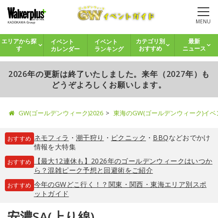
MENU
イベント
イベント
エリアから探
カテゴリ別
最新
カレンダー
ランキング
す
おすすめ
ニュース
2026年の更新は終了いたしました。来年（2027年）も
どうぞよろしくお願いします。
GW(ゴールデンウィーク)2026
東海のGW(ゴールデンウィーク)イ
ネモフィラ
・
潮干狩り
・
ピクニック
・
BBQ
などおでかけ
おすすめ
情報を大特集
【最大12連休も】2026年のゴールデンウィークはいつか
おすすめ
ら？混雑ピーク予想と回避術をご紹介
今年のGWどこ行く！？関東・関西・東海エリア別スポ
おすすめ
ットガイド
安濃SA(上り線)