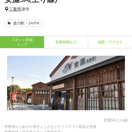
三重県
津市
道の駅・SA/PA
スポット詳細
営業時間など
地図・アクセス
トップ
安濃SA(上り線)
伊勢津からあげや津ぎょうざなどテイクアウト商品が充実
画像提供：中日本エクシス株式会社