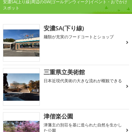
安濃SA(上り線)周辺のGW(ゴールデンウィーク)イベント・おでかけ
スポット
安濃SA(下り線)
麺類が充実のフードコートとショップ
三重県立美術館
日本近現代美術の大きな流れが概観できる
津偕楽公園
津藩主の別荘を基に造られた自然を生かし
た公園