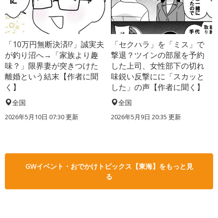
「10万円無断決済!?」誠実夫
「セクハラ」を「ミス」で
が釣り沼へ→「家族より趣
撃退？ツインの部屋を予約
味？」限界妻が突きつけた
した上司、女性部下の切れ
離婚という結末【作者に聞
味鋭い反撃にに「スカッと
く】
した」の声【作者に聞く】
全国
全国
2026年5月10日 07:30 更新
2026年5月9日 20:35 更新
GWイベント・おでかけトピックス【東海】をもっと見
る