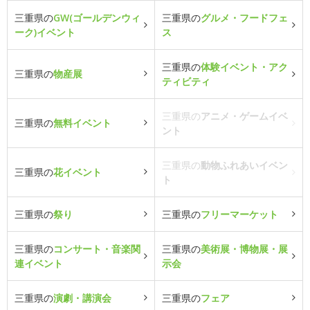
三重県の
GW(ゴールデンウィ
三重県の
グルメ・フードフェ
ーク)イベント
ス
三重県の
体験イベント・アク
三重県の
物産展
ティビティ
三重県の
アニメ・ゲームイベ
三重県の
無料イベント
ント
三重県の
動物ふれあいイベン
三重県の
花イベント
ト
三重県の
祭り
三重県の
フリーマーケット
三重県の
コンサート・音楽関
三重県の
美術展・博物展・展
連イベント
示会
三重県の
演劇・講演会
三重県の
フェア