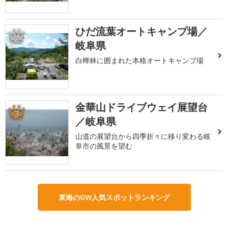
ひだ流葉オートキャンプ場／
2
岐阜県
白樺林に囲まれた本格オートキャンプ場
金華山ドライブウェイ展望台
3
／岐阜県
山道の展望台から四季折々に移り変わる岐
阜市の風景を望む
東海のGW人気スポットランキング