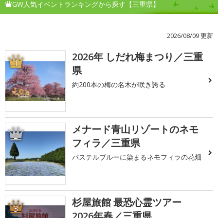
GW人気イベントランキングから探す【三重県】
2026/08/09 更新
2026年 しだれ梅まつり／三重
1
県
約200本の梅の名木が咲き誇る
メナード青山リゾートのネモ
2
フィラ／三重県
パステルブルーに染まるネモフィラの花畑
杉屋旅館 最恐心霊ツアー
3
2026年春／三重県