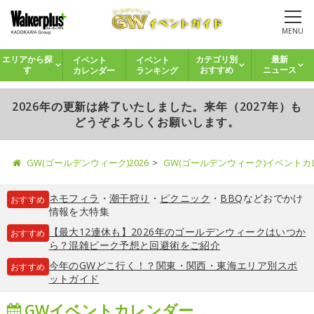
MENU
イベント
イベント
エリアから探
カテゴリ別
最新
カレンダー
ランキング
す
おすすめ
ニュース
2026年の更新は終了いたしました。来年（2027年）も
どうぞよろしくお願いします。
GW(ゴールデンウィーク)2026
GW(ゴールデンウィーク)イベント
ネモフィラ
・
潮干狩り
・
ピクニック
・
BBQ
などおでかけ
おすすめ
情報を大特集
【最大12連休も】2026年のゴールデンウィークはいつか
おすすめ
ら？混雑ピーク予想と回避術をご紹介
今年のGWどこ行く！？関東・関西・東海エリア別スポ
おすすめ
ットガイド
GWイベントカレンダー