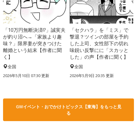
「10万円無断決済!?」誠実夫
「セクハラ」を「ミス」で
が釣り沼へ→「家族より趣
撃退？ツインの部屋を予約
味？」限界妻が突きつけた
した上司、女性部下の切れ
離婚という結末【作者に聞
味鋭い反撃にに「スカッと
く】
した」の声【作者に聞く】
全国
全国
2026年5月10日 07:30 更新
2026年5月9日 20:35 更新
GWイベント・おでかけトピックス【東海】をもっと見
る