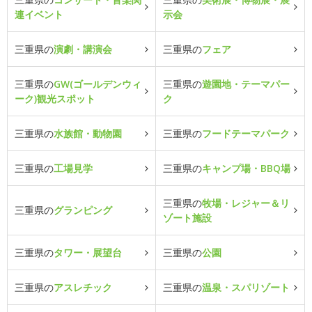
連イベント
示会
三重県の
演劇・講演会
三重県の
フェア
三重県の
GW(ゴールデンウィ
三重県の
遊園地・テーマパー
ーク)観光スポット
ク
三重県の
水族館・動物園
三重県の
フードテーマパーク
三重県の
工場見学
三重県の
キャンプ場・BBQ場
三重県の
牧場・レジャー＆リ
三重県の
グランピング
ゾート施設
三重県の
タワー・展望台
三重県の
公園
三重県の
アスレチック
三重県の
温泉・スパリゾート