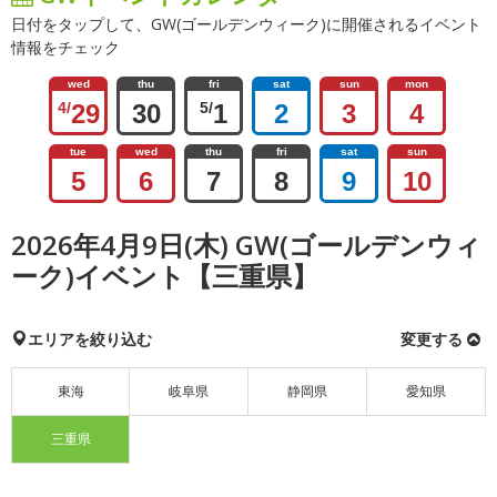
日付をタップして、GW(ゴールデンウィーク)に開催されるイベント
情報をチェック
wed
thu
fri
sat
sun
mon
4/
29
30
5/
1
2
3
4
tue
wed
thu
fri
sat
sun
5
6
7
8
9
10
2026年4月9日(木) GW(ゴールデンウィ
ーク)イベント【三重県】
エリアを絞り込む
変更する
東海
岐阜県
静岡県
愛知県
三重県