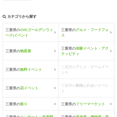
カテゴリから探す
三重県の
GW(ゴールデンウィ
三重県の
グルメ・フードフェ
ーク)イベント
ス
三重県の
体験イベント・アク
三重県の
物産展
ティビティ
三重県の
アニメ・ゲームイベ
三重県の
無料イベント
ント
三重県の
動物ふれあいイベン
三重県の
花イベント
ト
三重県の
祭り
三重県の
フリーマーケット
三重県の
コンサート・音楽関
三重県の
美術展・博物展・展