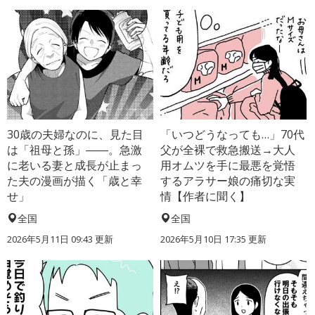
30歳の夫婦なのに、見た目
「いつどうなっても…」70代
は「祖母と孫」――。急激
父が全裸で救急搬送→大人
に老いる妻と成長が止まっ
用オムツを手に最悪を覚悟
た夫の漫画が描く「歳と幸
するアラサー娘の痛切な実
せ」
情【作者に聞く】
全国
全国
2026年5月11日 09:43 更新
2026年5月10日 17:35 更新