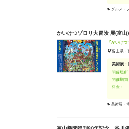
グルメ・
かいけつゾロリ大冒険 展(富山)
『かいけつ
富山県・
美術展・
開催場所
開催期間
料金：
美術展・
富山新聞復刊80年記念 谷川