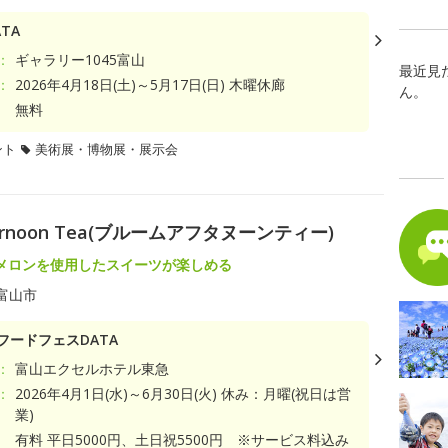
TA
：
ギャラリー1045富山
最近見
：
2026年4月18日(土)～5月17日(日) 木曜休廊
ん。
無料
ント
美術展・博物展・展示会
ernoon Tea(ブルームアフタヌーンティー)
メロンを使用したスイーツが楽しめる
富山市
フードフェスDATA
：
富山エクセルホテル東急
：
2026年4月1日(水)～6月30日(火) 休み：月曜(祝日は営
業)
有料 平日5000円、土日祝5500円 ※サービス料込み