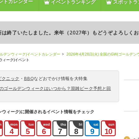
ントカレンダー
イベントランキング
スポットラ
更新は終了いたしました。来年（2027年）もどうぞよろしく
ールデンウィーク)イベントカレンダー
2026年4月28日(火) 全国のGW(ゴールデ
ンウィーク)イベント
ピクニック
・
BBQ
などおでかけ情報を大特集
6年のゴールデンウィークはいつから？混雑ピーク予想と回
ンウィーク)に開催されるイベント情報をチェック
n
mon
tue
wed
thu
fri
sat
sun
4
5
6
7
8
9
10