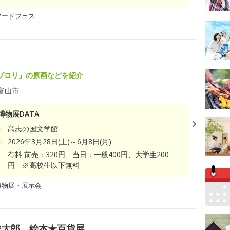
フードフェス
ゾロリ』の原画などを紹介
富山市
博物展DATA
：
高志の国文学館
：
2026年3月28日(土)～6月8日(月)
有料 前売：320円 当日：一般400円、大学生200
円 ※高校生以下無料
博物展・展示会
俊太郎 絵本★百貨展