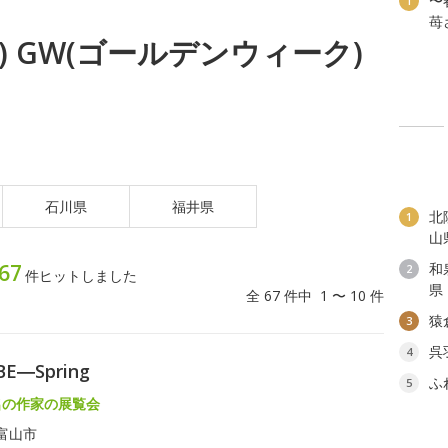
〜
1
苺
火) GW(ゴールデンウィーク)
石川県
福井県
北
1
山
67
和
2
件ヒットしました
県
全 67 件中 1 〜 10 件
猿
3
呉
4
BE―Spring
ふ
5
名の作家の展覧会
富山市