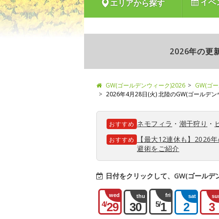
イベ
エリアから探す
2026年の
GW(ゴールデンウィーク)2026
GW(ゴ
2026年4月28日(火) 北陸のGW(ゴールデ
ネモフィラ
・
潮干狩り
・
おすすめ
【最大12連休も】202
おすすめ
避術をご紹介
日付をクリックして、GW(ゴールデ
wed
fri
thu
sat
su
4/
5/
29
30
1
2
3