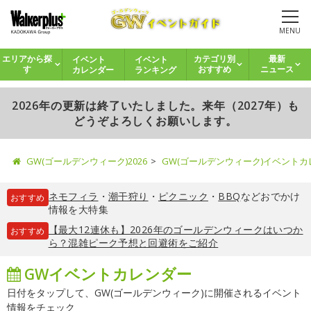
MENU
イベント
イベント
エリアから探
カテゴリ別
最新
カレンダー
ランキング
す
おすすめ
ニュース
2026年の更新は終了いたしました。来年（2027年）も
どうぞよろしくお願いします。
GW(ゴールデンウィーク)2026
GW(ゴールデンウィーク)イベント
ネモフィラ
・
潮干狩り
・
ピクニック
・
BBQ
などおでかけ
おすすめ
情報を大特集
【最大12連休も】2026年のゴールデンウィークはいつか
おすすめ
ら？混雑ピーク予想と回避術をご紹介
GWイベントカレンダー
日付をタップして、GW(ゴールデンウィーク)に開催されるイベント
情報をチェック