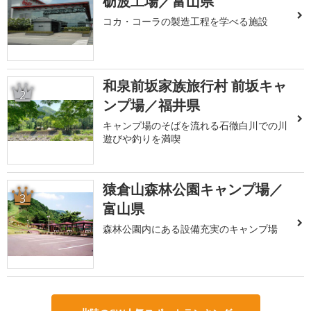
砺波工場／富山県
コカ・コーラの製造工程を学べる施設
和泉前坂家族旅行村 前坂キャ
2
ンプ場／福井県
キャンプ場のそばを流れる石徹白川での川
遊びや釣りを満喫
猿倉山森林公園キャンプ場／
3
富山県
森林公園内にある設備充実のキャンプ場