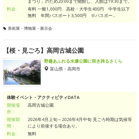
まつり」のため20:00まで開館し、入館は19:30まで。
料金:
有料 一般1,000円 高校・大学生400円 中学生以下
無料 年間パスポート3,500円 ※パスポー...
美術展・博物展・展示会
【桜・見ごろ】高岡古城公園
野趣あふれる水濠公園に咲き誇るさくら
富山県・高岡市
体験イベント・アクティビティDATA
開催場
高岡古城公園
所：
開催期
2026年4月上旬～2026年4月中旬 見ごろ時期は気候等
間：
により前後する場合あり。
料金:
無料