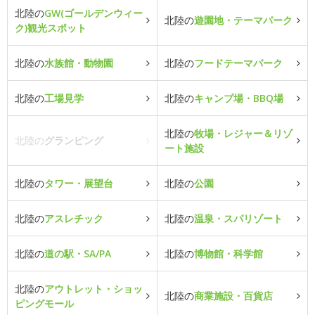
北陸の
GW(ゴールデンウィー
北陸の
遊園地・テーマパーク
ク)観光スポット
北陸の
水族館・動物園
北陸の
フードテーマパーク
北陸の
工場見学
北陸の
キャンプ場・BBQ場
北陸の
牧場・レジャー＆リゾ
北陸の
グランピング
ート施設
北陸の
タワー・展望台
北陸の
公園
北陸の
アスレチック
北陸の
温泉・スパリゾート
北陸の
道の駅・SA/PA
北陸の
博物館・科学館
北陸の
アウトレット・ショッ
北陸の
商業施設・百貨店
ピングモール