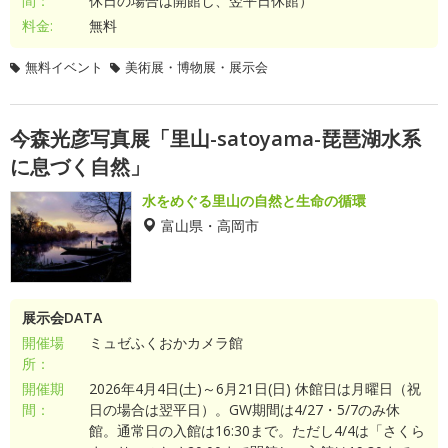
間：
休日の場合は開館し、翌平日休館）
料金:
無料
無料イベント
美術展・博物展・展示会
今森光彦写真展「里山-satoyama-琵琶湖水系
に息づく自然」
水をめぐる里山の自然と生命の循環
富山県・高岡市
展示会DATA
開催場
ミュゼふくおかカメラ館
所：
開催期
2026年4月4日(土)～6月21日(日) 休館日は月曜日（祝
間：
日の場合は翌平日）。GW期間は4/27・5/7のみ休
館。通常日の入館は16:30まで。ただし4/4は「さくら