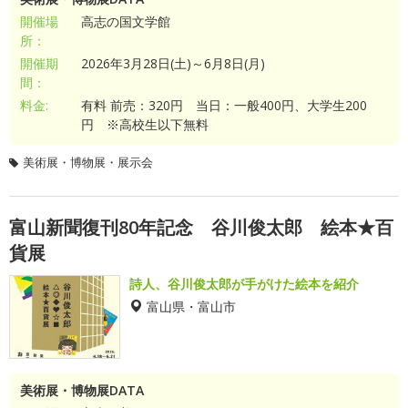
開催場
高志の国文学館
所：
開催期
2026年3月28日(土)～6月8日(月)
間：
料金:
有料 前売：320円 当日：一般400円、大学生200
円 ※高校生以下無料
美術展・博物展・展示会
富山新聞復刊80年記念 谷川俊太郎 絵本★百
貨展
詩人、谷川俊太郎が手がけた絵本を紹介
富山県・富山市
美術展・博物展DATA