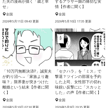
た夫の漫画が描く「歳と幸
するアラサー娘の痛切な実
せ」
情【作者に聞く】
全国
全国
2026年5月11日 09:43 更新
2026年5月10日 17:35 更新
「10万円無断決済!?」誠実夫
「セクハラ」を「ミス」で
が釣り沼へ→「家族より趣
撃退？ツインの部屋を予約
味？」限界妻が突きつけた
した上司、女性部下の切れ
離婚という結末【作者に聞
味鋭い反撃にに「スカッと
く】
した」の声【作者に聞く】
全国
全国
2026年5月10日 07:30 更新
2026年5月9日 20:35 更新