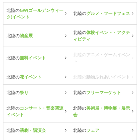
北陸の
GW(ゴールデンウィー
北陸の
グルメ・フードフェス
ク)イベント
北陸の
体験イベント・アクテ
北陸の
物産展
ィビティ
北陸の
アニメ・ゲームイベン
北陸の
無料イベント
ト
北陸の
花イベント
北陸の
動物ふれあいイベント
北陸の
祭り
北陸の
フリーマーケット
北陸の
コンサート・音楽関連
北陸の
美術展・博物展・展示
イベント
会
北陸の
演劇・講演会
北陸の
フェア