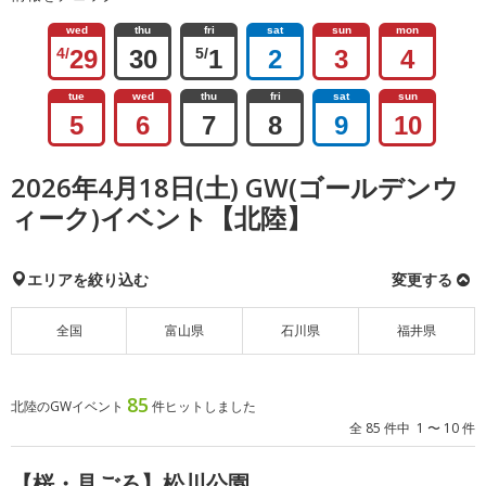
wed
thu
fri
sat
sun
mon
4/
29
30
5/
1
2
3
4
tue
wed
thu
fri
sat
sun
5
6
7
8
9
10
2026年4月18日(土) GW(ゴールデンウ
ィーク)イベント【北陸】
エリアを絞り込む
変更する
全国
富山県
石川県
福井県
85
北陸のGWイベント
件ヒットしました
全 85 件中 1 〜 10 件
【桜・見ごろ】松川公園