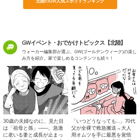
北陸のGW人気スポットランキング
GWイベント・おでかけトピックス【北陸】
ウォーカー編集部が選ぶ、GW(ゴールデンウィーク)の楽し
み方を紹介。家で楽しめるコンテンツも続々！
30歳の夫婦なのに、見た目
「いつどうなっても…」70代
は「祖母と孫」――。急激
父が全裸で救急搬送→大人
に老いる妻と成長が止まっ
用オムツを手に最悪を覚悟