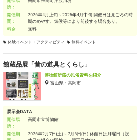
開催場
高岡市福岡町岸渡川堤
所：
開催期
2026年4月上旬～2026年4月中旬 開催日は見ごろの時
間：
期のめやす、気候等により前後する場合あり。
料金:
無料
体験イベント・アクティビティ
無料イベント
館蔵品展「昔の道具とくらし」
博物館所蔵の民俗資料を紹介
富山県・高岡市
展示会DATA
開催場
高岡市立博物館
所：
開催期
2026年2月7日(土)～7月5日(日) 休館日は月曜日（祝