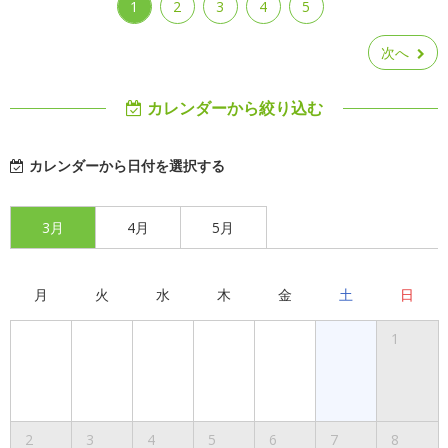
1
2
3
4
5
次へ
カレンダーから絞り込む
カレンダーから日付を選択する
3月
4月
5月
月
火
水
木
金
土
日
1
2
3
4
5
6
7
8