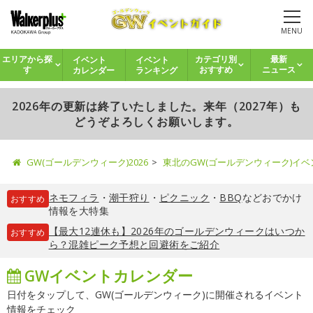
MENU
イベント
イベント
エリアから探
カテゴリ別
最新
カレンダー
ランキング
す
おすすめ
ニュース
2026年の更新は終了いたしました。来年（2027年）も
どうぞよろしくお願いします。
GW(ゴールデンウィーク)2026
東北のGW(ゴールデンウィーク)イ
ネモフィラ
・
潮干狩り
・
ピクニック
・
BBQ
などおでかけ
おすすめ
情報を大特集
【最大12連休も】2026年のゴールデンウィークはいつか
おすすめ
ら？混雑ピーク予想と回避術をご紹介
GWイベントカレンダー
日付をタップして、GW(ゴールデンウィーク)に開催されるイベント
情報をチェック