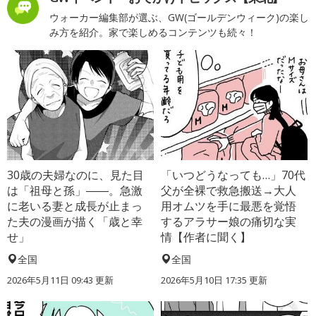
ウォーカー編集部が選ぶ、GW(ゴールデンウィーク)の楽し
み方を紹介。家で楽しめるコンテンツも続々！
30歳の夫婦なのに、見た目
「いつどうなっても…」70代
は「祖母と孫」――。急激
父が全裸で救急搬送→大人
に老いる妻と成長が止まっ
用オムツを手に最悪を覚悟
た夫の漫画が描く「歳と幸
するアラサー娘の痛切な実
せ」
情【作者に聞く】
全国
全国
2026年5月11日 09:43 更新
2026年5月10日 17:35 更新