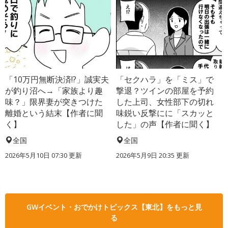
「10万円無断決済!?」誠実夫
「セクハラ」を「ミス」で
が釣り沼へ→「家族より趣
撃退？ツインの部屋を予約
味？」限界妻が突きつけた
した上司、女性部下の切れ
離婚という結末【作者に聞
味鋭い反撃にに「スカッと
く】
した」の声【作者に聞く】
全国
全国
2026年5月10日 07:30 更新
2026年5月9日 20:35 更新
GWイベント・おでかけトピックス【東北】をもっと見
る