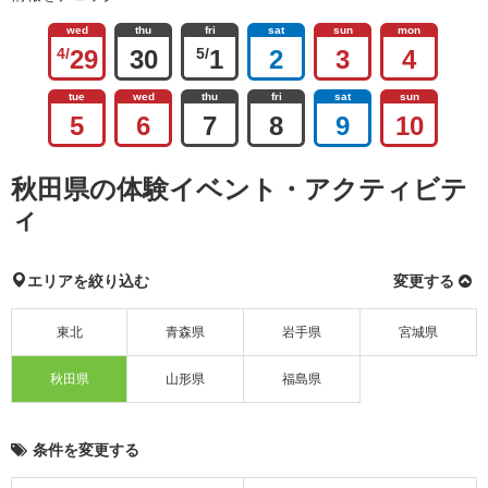
wed
thu
fri
sat
sun
mon
4/
29
30
5/
1
2
3
4
tue
wed
thu
fri
sat
sun
5
6
7
8
9
10
秋田県の体験イベント・アクティビテ
ィ
エリアを絞り込む
変更する
東北
青森県
岩手県
宮城県
秋田県
山形県
福島県
条件を変更する