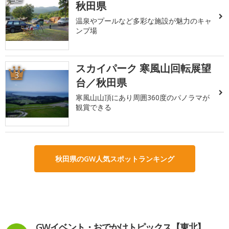
秋田県
温泉やプールなど多彩な施設が魅力のキャ
ンプ場
スカイパーク 寒風山回転展望
3
台／秋田県
寒風山山頂にあり周囲360度のパノラマが
観賞できる
秋田県のGW人気スポットランキング
GWイベント・おでかけトピックス【東北】