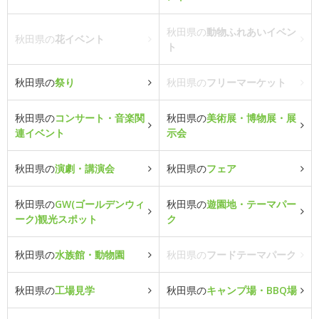
秋田県の
動物ふれあいイベン
秋田県の
花イベント
ト
秋田県の
祭り
秋田県の
フリーマーケット
秋田県の
コンサート・音楽関
秋田県の
美術展・博物展・展
連イベント
示会
秋田県の
演劇・講演会
秋田県の
フェア
秋田県の
GW(ゴールデンウィ
秋田県の
遊園地・テーマパー
ーク)観光スポット
ク
秋田県の
水族館・動物園
秋田県の
フードテーマパーク
秋田県の
工場見学
秋田県の
キャンプ場・BBQ場