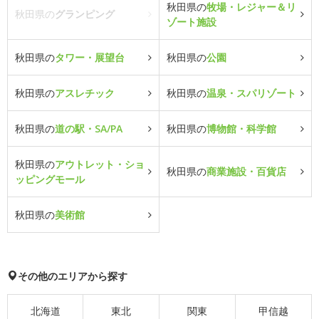
秋田県の
牧場・レジャー＆リ
秋田県の
グランピング
ゾート施設
秋田県の
タワー・展望台
秋田県の
公園
秋田県の
アスレチック
秋田県の
温泉・スパリゾート
秋田県の
道の駅・SA/PA
秋田県の
博物館・科学館
秋田県の
アウトレット・ショ
秋田県の
商業施設・百貨店
ッピングモール
秋田県の
美術館
その他のエリアから探す
北海道
東北
関東
甲信越