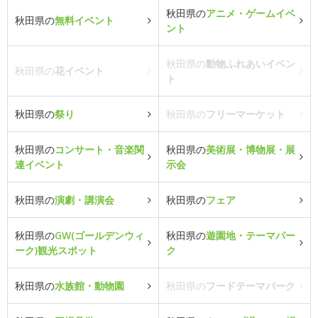
秋田県の
アニメ・ゲームイベ
秋田県の
無料イベント
ント
秋田県の
動物ふれあいイベン
秋田県の
花イベント
ト
秋田県の
祭り
秋田県の
フリーマーケット
秋田県の
コンサート・音楽関
秋田県の
美術展・博物展・展
連イベント
示会
秋田県の
演劇・講演会
秋田県の
フェア
秋田県の
GW(ゴールデンウィ
秋田県の
遊園地・テーマパー
ーク)観光スポット
ク
秋田県の
水族館・動物園
秋田県の
フードテーマパーク