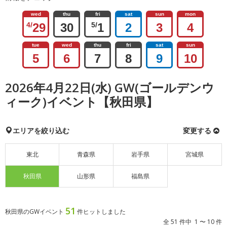
wed
thu
fri
sat
sun
mon
4/
29
30
5/
1
2
3
4
tue
wed
thu
fri
sat
sun
5
6
7
8
9
10
2026年4月22日(水) GW(ゴールデンウ
ィーク)イベント【秋田県】
エリアを絞り込む
変更する
東北
青森県
岩手県
宮城県
秋田県
山形県
福島県
51
秋田県のGWイベント
件ヒットしました
全 51 件中 1 〜 10 件