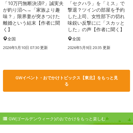
「10万円無断決済!?」誠実夫
「セクハラ」を「ミス」で
が釣り沼へ→「家族より趣
撃退？ツインの部屋を予約
味？」限界妻が突きつけた
した上司、女性部下の切れ
離婚という結末【作者に聞
味鋭い反撃にに「スカッと
く】
した」の声【作者に聞く】
全国
全国
2026年5月10日 07:30 更新
2026年5月9日 20:35 更新
GWイベント・おでかけトピックス【東北】をもっと見
る
GW(ゴールデンウィーク)のおでかけをもっと楽しむ