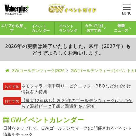
MENU
イベント
イベント
エリアから探
カテゴリ別
最新
カレンダー
ランキング
す
おすすめ
ニュース
2026年の更新は終了いたしました。来年（2027年）も
どうぞよろしくお願いします。
GW(ゴールデンウィーク)2026
GW(ゴールデンウィーク)イベント
ネモフィラ
・
潮干狩り
・
ピクニック
・
BBQ
などおでかけ
おすすめ
情報を大特集
【最大12連休も】2026年のゴールデンウィークはいつか
おすすめ
ら？混雑ピーク予想と回避術をご紹介
GWイベントカレンダー
日付をタップして、GW(ゴールデンウィーク)に開催されるイベント
情報をチェック