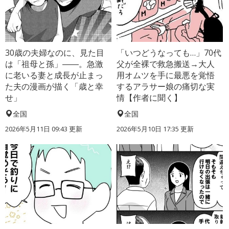
30歳の夫婦なのに、見た目
「いつどうなっても…」70代
は「祖母と孫」――。急激
父が全裸で救急搬送→大人
に老いる妻と成長が止まっ
用オムツを手に最悪を覚悟
た夫の漫画が描く「歳と幸
するアラサー娘の痛切な実
せ」
情【作者に聞く】
全国
全国
2026年5月11日 09:43 更新
2026年5月10日 17:35 更新