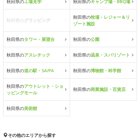
秋田県の
工場見学
秋田県の
キャンプ場・BBQ場
秋田県の
牧場・レジャー＆リ
秋田県の
グランピング
ゾート施設
秋田県の
タワー・展望台
秋田県の
公園
秋田県の
アスレチック
秋田県の
温泉・スパリゾート
秋田県の
道の駅・SA/PA
秋田県の
博物館・科学館
秋田県の
アウトレット・ショ
秋田県の
商業施設・百貨店
ッピングモール
秋田県の
美術館
その他のエリアから探す