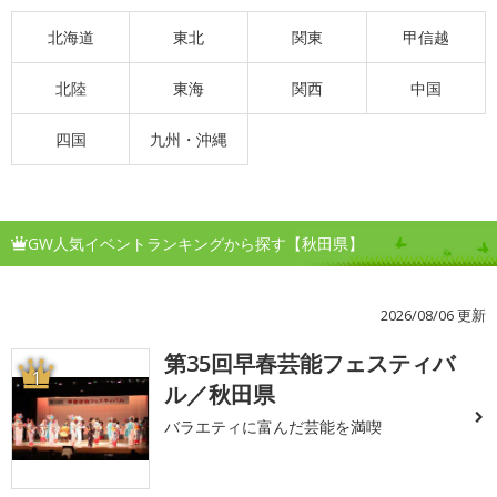
北海道
東北
関東
甲信越
北陸
東海
関西
中国
四国
九州・沖縄
GW人気イベントランキングから探す【秋田県】
2026/08/06 更新
第35回早春芸能フェスティバ
1
ル／秋田県
バラエティに富んだ芸能を満喫