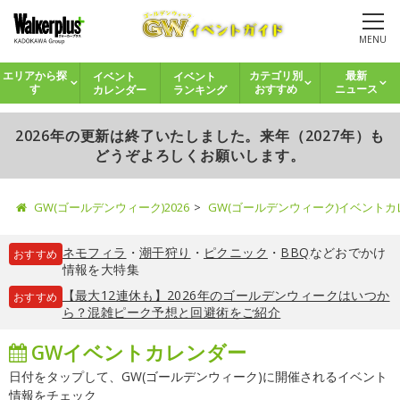
MENU
イベント
イベント
エリアから探
カテゴリ別
最新
カレンダー
ランキング
す
おすすめ
ニュース
2026年の更新は終了いたしました。来年（2027年）も
どうぞよろしくお願いします。
GW(ゴールデンウィーク)2026
GW(ゴールデンウィーク)イベント
ネモフィラ
・
潮干狩り
・
ピクニック
・
BBQ
などおでかけ
おすすめ
情報を大特集
【最大12連休も】2026年のゴールデンウィークはいつか
おすすめ
ら？混雑ピーク予想と回避術をご紹介
GWイベントカレンダー
日付をタップして、GW(ゴールデンウィーク)に開催されるイベント
情報をチェック