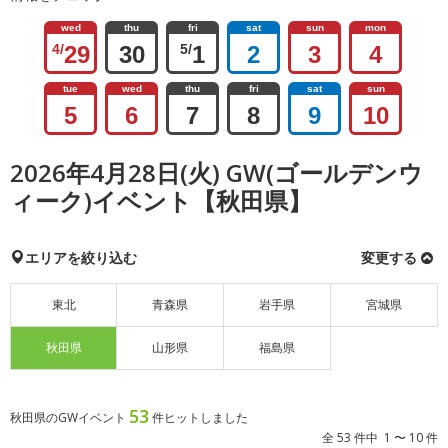
wed
thu
fri
sat
sun
mon
4/
29
30
5/
1
2
3
4
tue
wed
thu
fri
sat
sun
5
6
7
8
9
10
2026年4月28日(火) GW(ゴールデンウ
ィーク)イベント【秋田県】
エリアを絞り込む
変更する
東北
青森県
岩手県
宮城県
秋田県
山形県
福島県
53
秋田県のGWイベント
件ヒットしました
全 53 件中 1 〜 10 件