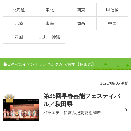
北海道
東北
関東
甲信越
北陸
東海
関西
中国
四国
九州・沖縄
GW人気イベントランキングから探す【秋田県】
2026/08/06 更新
第35回早春芸能フェスティバ
1
ル／秋田県
バラエティに富んだ芸能を満喫