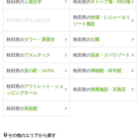
秋田県の
工場見学
秋田県の
キャンプ場・BBQ場
秋田県の
牧場・レジャー＆リ
秋田県の
グランピング
ゾート施設
秋田県の
タワー・展望台
秋田県の
公園
秋田県の
アスレチック
秋田県の
温泉・スパリゾート
秋田県の
道の駅・SA/PA
秋田県の
博物館・科学館
秋田県の
アウトレット・ショ
秋田県の
商業施設・百貨店
ッピングモール
秋田県の
美術館
その他のエリアから探す