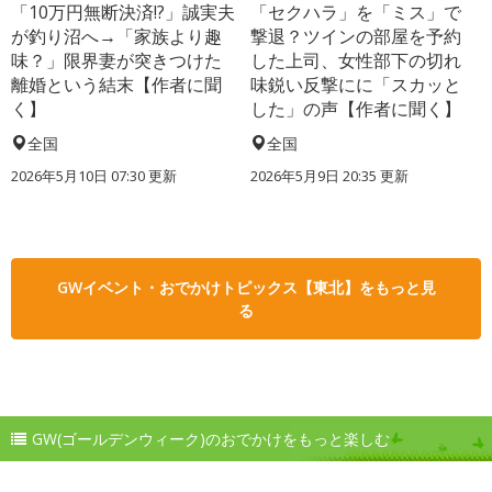
「10万円無断決済!?」誠実夫
「セクハラ」を「ミス」で
が釣り沼へ→「家族より趣
撃退？ツインの部屋を予約
味？」限界妻が突きつけた
した上司、女性部下の切れ
離婚という結末【作者に聞
味鋭い反撃にに「スカッと
く】
した」の声【作者に聞く】
全国
全国
2026年5月10日 07:30 更新
2026年5月9日 20:35 更新
GWイベント・おでかけトピックス【東北】をもっと見
る
GW(ゴールデンウィーク)のおでかけをもっと楽しむ