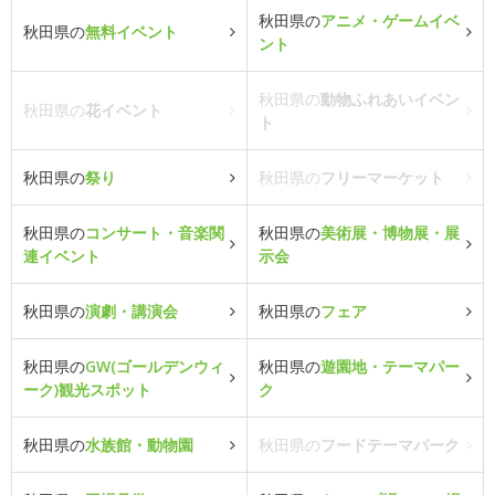
秋田県の
アニメ・ゲームイベ
秋田県の
無料イベント
ント
秋田県の
動物ふれあいイベン
秋田県の
花イベント
ト
秋田県の
祭り
秋田県の
フリーマーケット
秋田県の
コンサート・音楽関
秋田県の
美術展・博物展・展
連イベント
示会
秋田県の
演劇・講演会
秋田県の
フェア
秋田県の
GW(ゴールデンウィ
秋田県の
遊園地・テーマパー
ーク)観光スポット
ク
秋田県の
水族館・動物園
秋田県の
フードテーマパーク