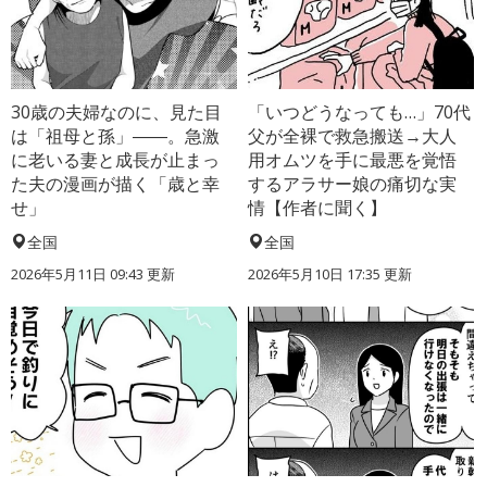
30歳の夫婦なのに、見た目
「いつどうなっても…」70代
は「祖母と孫」――。急激
父が全裸で救急搬送→大人
に老いる妻と成長が止まっ
用オムツを手に最悪を覚悟
た夫の漫画が描く「歳と幸
するアラサー娘の痛切な実
せ」
情【作者に聞く】
全国
全国
2026年5月11日 09:43 更新
2026年5月10日 17:35 更新