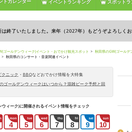
ントカレンダー
イベントランキング
スポットラ
更新は終了いたしました。来年（2027年）もどうぞよろしく
W(ゴールデンウィーク)イベント・おでかけ観光スポット
秋田県のGW(ゴールデ
秋田県のコンサート・音楽関連イベント
ピクニック
・
BBQ
などおでかけ情報を大特集
6年のゴールデンウィークはいつから？混雑ピーク予想と回
ンウィーク)に開催されるイベント情報をチェック
n
mon
tue
wed
thu
fri
sat
sun
4
5
6
7
8
9
10