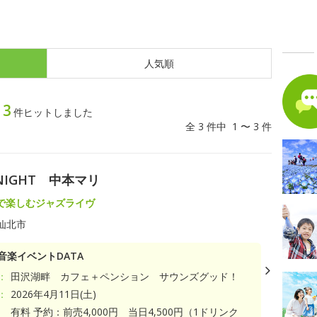
人気順
3
ト
件ヒットしました
全 3 件中 1 〜 3 件
Z NIGHT 中本マリ
で楽しむジャズライヴ
仙北市
音楽イベントDATA
：
田沢湖畔 カフェ＋ペンション サウンズグッド！
：
2026年4月11日(土)
有料 予約：前売4,000円 当日4,500円（1ドリンク