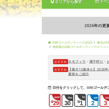
イベ
エリアから探す
2026年の
GW(ゴールデンウィーク)2026
東北のG
秋田県のGW(ゴールデンウィーク)イベント
ネモフィラ
・
潮干狩り
・
おすすめ
【最大12連休も】202
おすすめ
避術をご紹介
日付をクリックして、GW(ゴールデ
wed
fri
thu
sat
su
4/
5/
29
30
1
2
3