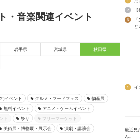
た
1
【
2
ト・音楽関連イベント
「
3
ど
岩手県
宮城県
秋田県
イ
1
ク)イベント
グルメ・フードフェス
物産展
無料イベント
アニメ・ゲームイベント
ント
祭り
フリーマーケット
美術展・博物展・展示会
演劇・講演会
最近見
ん。