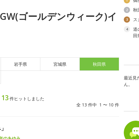
御
1
秋
2
土) GW(ゴールデンウィーク)イ
ス
3
道
4
田
岩手県
宮城県
秋田県
最近見
ん。
13
ト
件ヒットしました
全 13 件中 1 〜 10 件
み」
0年のあゆみ