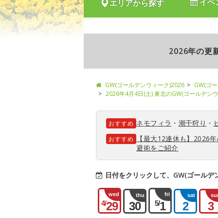
イベ
エリアから探す
2026年の
GW(ゴールデンウィーク)2026
GW(ゴ
2026年4月4日(土) 東北のGW(ゴールデ
ネモフィラ
・
潮干狩り
・
おすすめ
【最大12連休も】202
おすすめ
避術をご紹介
日付をクリックして、GW(ゴールデ
wed
fri
thu
sat
su
4/
5/
29
30
1
2
3