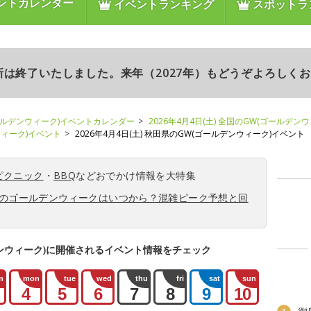
ントカレンダー
イベントランキング
スポットラ
更新は終了いたしました。来年（2027年）もどうぞよろしく
ールデンウィーク)イベントカレンダー
2026年4月4日(土) 全国のGW(ゴールデン
ンウィーク)イベント
2026年4月4日(土) 秋田県のGW(ゴールデンウィーク)イベント
ピクニック
・
BBQ
などおでかけ情報を大特集
6年のゴールデンウィークはいつから？混雑ピーク予想と回
ンウィーク)に開催されるイベント情報をチェック
n
mon
tue
wed
thu
fri
sat
sun
4
5
6
7
8
9
10