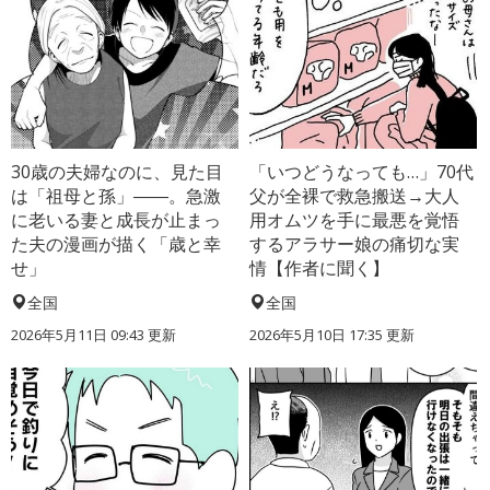
30歳の夫婦なのに、見た目
「いつどうなっても…」70代
は「祖母と孫」――。急激
父が全裸で救急搬送→大人
に老いる妻と成長が止まっ
用オムツを手に最悪を覚悟
た夫の漫画が描く「歳と幸
するアラサー娘の痛切な実
せ」
情【作者に聞く】
全国
全国
2026年5月11日 09:43 更新
2026年5月10日 17:35 更新