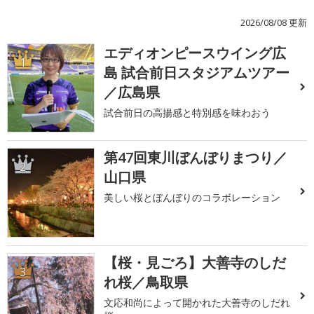
2026/08/08 更新
エディオンピースウイング広
1
島 試合前日スタジアムツアー
／広島県
試合前日の高揚感と特別感を味わおう
第47回東川ぼんぼりまつり／
2
山口県
美しい桜とぼんぼりのコラボレーション
【桜・見ごろ】大善寺のしだ
3
れ桜／鳥取県
文応和尚によって開かれた大善寺のしだれ