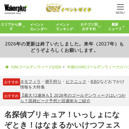
MENU
イベント
イベント
エリアから探
カテゴリ別
最新
カレンダー
ランキング
す
おすすめ
ニュース
2026年の更新は終了いたしました。来年（2027年）も
どうぞよろしくお願いします。
GW(ゴールデンウィーク)2026
中国のGW(ゴールデンウィーク)イ
ネモフィラ
・
潮干狩り
・
ピクニック
・
BBQ
などおでかけ
おすすめ
情報を大特集
【最大12連休も】2026年のゴールデンウィークはいつか
おすすめ
ら？混雑ピーク予想と回避術をご紹介
名探偵プリキュア！いっしょにな
ぞとき！はなまるかいけつフェス