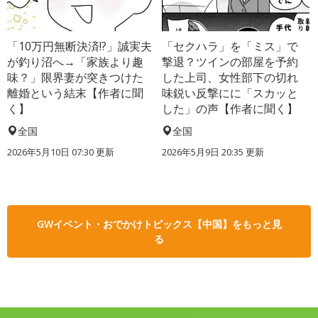
「10万円無断決済!?」誠実夫
「セクハラ」を「ミス」で
が釣り沼へ→「家族より趣
撃退？ツインの部屋を予約
味？」限界妻が突きつけた
した上司、女性部下の切れ
離婚という結末【作者に聞
味鋭い反撃にに「スカッと
く】
した」の声【作者に聞く】
全国
全国
2026年5月10日 07:30 更新
2026年5月9日 20:35 更新
GWイベント・おでかけトピックス【中国】をもっと見
る