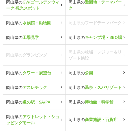
岡山県の
GW(ゴールデンウィ
岡山県の
遊園地・テーマパー
ーク)観光スポット
ク
岡山県の
水族館・動物園
岡山県の
フードテーマパーク
岡山県の
工場見学
岡山県の
キャンプ場・BBQ場
岡山県の
牧場・レジャー＆リ
岡山県の
グランピング
ゾート施設
岡山県の
タワー・展望台
岡山県の
公園
岡山県の
アスレチック
岡山県の
温泉・スパリゾート
岡山県の
道の駅・SA/PA
岡山県の
博物館・科学館
岡山県の
アウトレット・ショ
岡山県の
商業施設・百貨店
ッピングモール