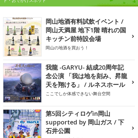
ト・おでかけスポット
岡山地酒有料試飲イベント /
岡山天満屋 地下1階 晴れの国
キッチン前特設会場
岡山の地酒を買おう！
我龍 -GARYU- 結成20周年記
念公演 「我は地を刻み、昇龍
天を翔ける」 / ルネスホール
ここでしか体感できない舞台空間
第5回シティロゲin岡山
supported by 岡山ガス / 下
石井公園