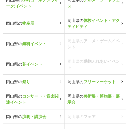
ーク)イベント
ス
岡山県の
体験イベント・アク
岡山県の
物産展
ティビティ
岡山県の
アニメ・ゲームイベ
岡山県の
無料イベント
ント
岡山県の
動物ふれあいイベン
岡山県の
花イベント
ト
岡山県の
祭り
岡山県の
フリーマーケット
岡山県の
コンサート・音楽関
岡山県の
美術展・博物展・展
連イベント
示会
岡山県の
演劇・講演会
岡山県の
フェア