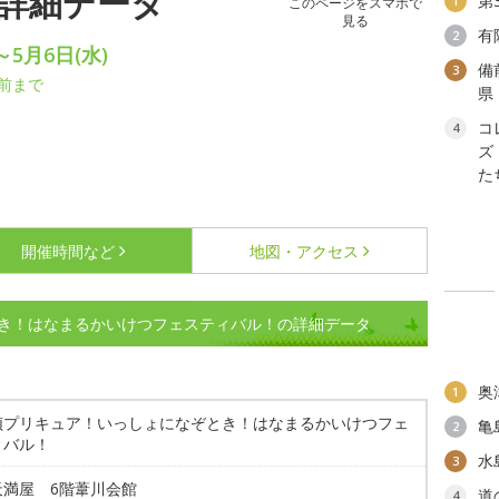
詳細データ
第
1
このページをスマホで
見る
有
2
～5月6日(水)
備
3
前まで
県
コ
4
ズ
た
開催時間など
地図・アクセス
き！はなまるかいけつフェスティバル！の詳細データ
奥
1
偵プリキュア！いっしょになぞとき！はなまるかいけつフェ
亀
2
ィバル！
水
3
天満屋 6階葦川会館
道
4