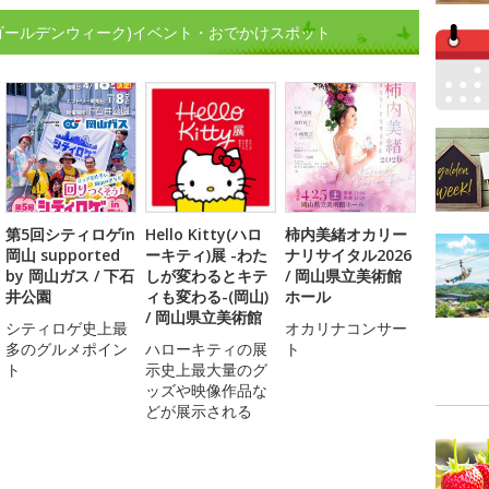
ゴールデンウィーク)イベント・おでかけスポット
第5回シティロゲin
Hello Kitty(ハロ
柿内美緒オカリー
岡山 supported
ーキティ)展 -わた
ナリサイタル2026
by 岡山ガス / 下石
しが変わるとキテ
/ 岡山県立美術館
井公園
ィも変わる-(岡山)
ホール
/ 岡山県立美術館
シティロゲ史上最
オカリナコンサー
多のグルメポイン
ハローキティの展
ト
ト
示史上最大量のグ
ッズや映像作品な
どが展示される