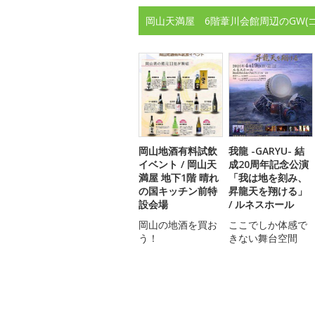
岡山天満屋 6階葦川会館周辺のGW(
岡山地酒有料試飲
我龍 -GARYU- 結
イベント / 岡山天
成20周年記念公演
満屋 地下1階 晴れ
「我は地を刻み、
の国キッチン前特
昇龍天を翔ける」
設会場
/ ルネスホール
岡山の地酒を買お
ここでしか体感で
う！
きない舞台空間