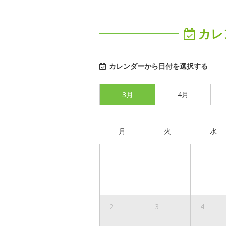
カレ
カレンダーから日付を選択する
3月
4月
月
火
水
2
3
4