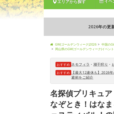
イベ
エリアから探す
2026年の
GW(ゴールデンウィーク)2026
中国のG
岡山県のGW(ゴールデンウィーク)イベント
ネモフィラ
・
潮干狩り
・
おすすめ
【最大12連休も】202
おすすめ
避術をご紹介
名探偵プリキュア
なぞとき！はなま