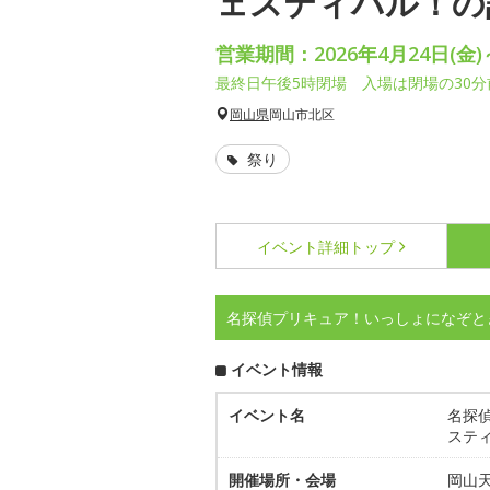
ェスティバル！の
営業期間：2026年4月24日(金)
最終日午後5時閉場 入場は閉場の30分
岡山県
岡山市北区
祭り
イベント詳細
トップ
名探偵プリキュア！いっしょになぞと
イベント情報
イベント名
名探
ステ
開催場所・会場
岡山