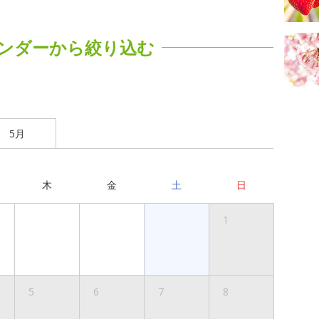
ンダーから絞り込む
5月
木
金
土
日
1
5
6
7
8