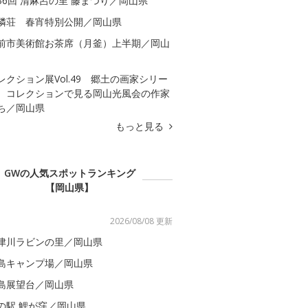
36回 清麻呂の里 藤まつり／岡山県
隣荘 春宵特別公開／岡山県
前市美術館お茶席（月釜）上半期／岡山
レクション展Vol.49 郷土の画家シリー
 コレクションで見る岡山光風会の作家
ち／岡山県
もっと見る
GWの人気スポットランキング
【岡山県】
2026/08/08 更新
津川ラビンの里／岡山県
島キャンプ場／岡山県
島展望台／岡山県
の駅 鯉が窪／岡山県