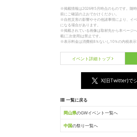
※掲載情報は2026年5月時点のものです。
前にご確認の上おでかけください。
※自然災害の影響やその他諸事情により、イ
になる場合があります。
※掲載されている画像は取材先から本ページ
載(二次使用)は禁止です。
※表示料金は消費税8％ないし10％の内税表示
イベント詳細
トップ
X(旧Twitter)
一覧に戻る
岡山県
のGWイベント一覧へ
中国
の祭り一覧へ