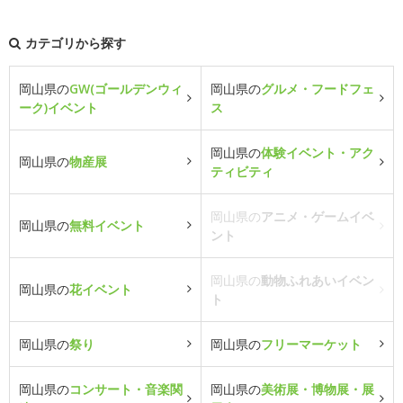
カテゴリから探す
岡山県の
GW(ゴールデンウィ
岡山県の
グルメ・フードフェ
ーク)イベント
ス
岡山県の
体験イベント・アク
岡山県の
物産展
ティビティ
岡山県の
アニメ・ゲームイベ
岡山県の
無料イベント
ント
岡山県の
動物ふれあいイベン
岡山県の
花イベント
ト
岡山県の
祭り
岡山県の
フリーマーケット
岡山県の
コンサート・音楽関
岡山県の
美術展・博物展・展