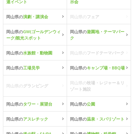
連イベント
示会
岡山県の
演劇・講演会
岡山県の
フェア
岡山県の
GW(ゴールデンウィ
岡山県の
遊園地・テーマパー
ーク)観光スポット
ク
岡山県の
水族館・動物園
岡山県の
フードテーマパーク
岡山県の
工場見学
岡山県の
キャンプ場・BBQ場
岡山県の
牧場・レジャー＆リ
岡山県の
グランピング
ゾート施設
岡山県の
タワー・展望台
岡山県の
公園
岡山県の
アスレチック
岡山県の
温泉・スパリゾート
岡山県の
道の駅・SA/PA
岡山県の
博物館・科学館