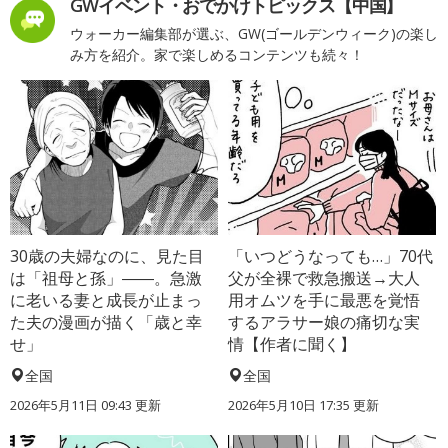
GWイベント・おでかけトピックス【中国】
ウォーカー編集部が選ぶ、GW(ゴールデンウィーク)の楽し
み方を紹介。家で楽しめるコンテンツも続々！
30歳の夫婦なのに、見た目
「いつどうなっても…」70代
は「祖母と孫」――。急激
父が全裸で救急搬送→大人
に老いる妻と成長が止まっ
用オムツを手に最悪を覚悟
た夫の漫画が描く「歳と幸
するアラサー娘の痛切な実
せ」
情【作者に聞く】
全国
全国
2026年5月11日 09:43 更新
2026年5月10日 17:35 更新