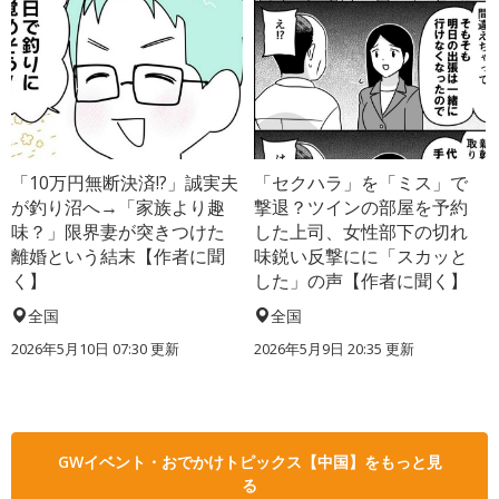
「10万円無断決済!?」誠実夫
「セクハラ」を「ミス」で
が釣り沼へ→「家族より趣
撃退？ツインの部屋を予約
味？」限界妻が突きつけた
した上司、女性部下の切れ
離婚という結末【作者に聞
味鋭い反撃にに「スカッと
く】
した」の声【作者に聞く】
全国
全国
2026年5月10日 07:30 更新
2026年5月9日 20:35 更新
GWイベント・おでかけトピックス【中国】をもっと見
る