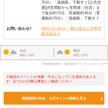
70分）「真鍋島」下船すぐ[公共交
通]JR笠岡駅から笠岡港（住吉）ま
で徒歩約10分、高速船約45分（普
通船約70分）「真鍋島」下船すぐ
お問い合わせ1
0865-62-6622 一般社団法人笠岡市
観光協会
今日
明日
36℃
／
29℃
35℃
／
29℃
天気情報提供元：株式会社ライフビジネスウェザー
※施設やイベントが休園・中止になっている場合がありま
す。おでかけの際は事前にご確認ください。
開催期間や料金、公式サイトの
情報を見る