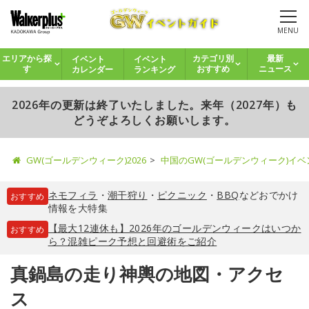
MENU
イベント
イベント
エリアから探
カテゴリ別
最新
カレンダー
ランキング
す
おすすめ
ニュース
2026年の更新は終了いたしました。来年（2027年）も
どうぞよろしくお願いします。
GW(ゴールデンウィーク)2026
中国のGW(ゴールデンウィーク)イ
ネモフィラ
・
潮干狩り
・
ピクニック
・
BBQ
などおでかけ
おすすめ
情報を大特集
【最大12連休も】2026年のゴールデンウィークはいつか
おすすめ
ら？混雑ピーク予想と回避術をご紹介
真鍋島の走り神輿の地図・アクセ
ス