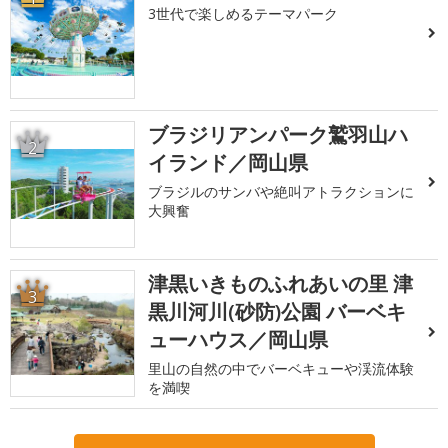
3世代で楽しめるテーマパーク
ブラジリアンパーク鷲羽山ハ
2
イランド／岡山県
ブラジルのサンバや絶叫アトラクションに
大興奮
津黒いきものふれあいの里 津
3
黒川河川(砂防)公園 バーベキ
ューハウス／岡山県
里山の自然の中でバーベキューや渓流体験
を満喫