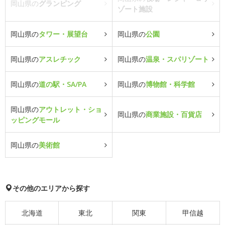
岡山県の
グランピング
ゾート施設
岡山県の
タワー・展望台
岡山県の
公園
岡山県の
アスレチック
岡山県の
温泉・スパリゾート
岡山県の
道の駅・SA/PA
岡山県の
博物館・科学館
岡山県の
アウトレット・ショ
岡山県の
商業施設・百貨店
ッピングモール
岡山県の
美術館
その他のエリアから探す
北海道
東北
関東
甲信越