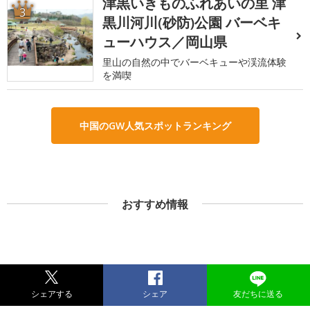
津黒いきものふれあいの里 津
3
黒川河川(砂防)公園 バーベキ
ューハウス／岡山県
里山の自然の中でバーベキューや渓流体験
を満喫
中国のGW人気スポットランキング
おすすめ情報
シェアする
シェア
友だちに送る