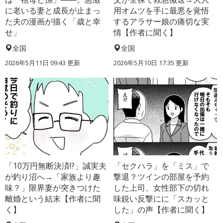
に老いる妻と成長が止まっ
用オムツを手に最悪を覚悟
た夫の漫画が描く「歳と幸
するアラサー娘の痛切な実
せ」
情【作者に聞く】
全国
全国
2026年5月11日 09:43 更新
2026年5月10日 17:35 更新
「10万円無断決済!?」誠実夫
「セクハラ」を「ミス」で
が釣り沼へ→「家族より趣
撃退？ツインの部屋を予約
味？」限界妻が突きつけた
した上司、女性部下の切れ
離婚という結末【作者に聞
味鋭い反撃にに「スカッと
く】
した」の声【作者に聞く】