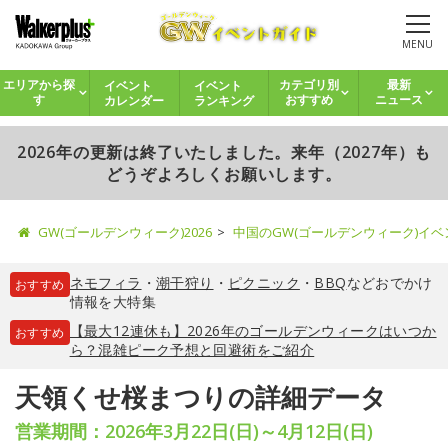
MENU
イベント
イベント
エリアから探
カテゴリ別
最新
カレンダー
ランキング
す
おすすめ
ニュース
2026年の更新は終了いたしました。来年（2027年）も
どうぞよろしくお願いします。
GW(ゴールデンウィーク)2026
中国のGW(ゴールデンウィーク)イ
ネモフィラ
・
潮干狩り
・
ピクニック
・
BBQ
などおでかけ
おすすめ
情報を大特集
【最大12連休も】2026年のゴールデンウィークはいつか
おすすめ
ら？混雑ピーク予想と回避術をご紹介
天領くせ桜まつりの詳細データ
営業期間：2026年3月22日(日)～4月12日(日)