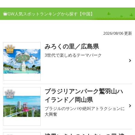
GW人気スポットランキングから探す【中国】
2026/08/06 更新
みろくの里／広島県
1
3世代で楽しめるテーマパーク
ブラジリアンパーク鷲羽山ハ
2
イランド／岡山県
ブラジルのサンバや絶叫アトラクションに
大興奮