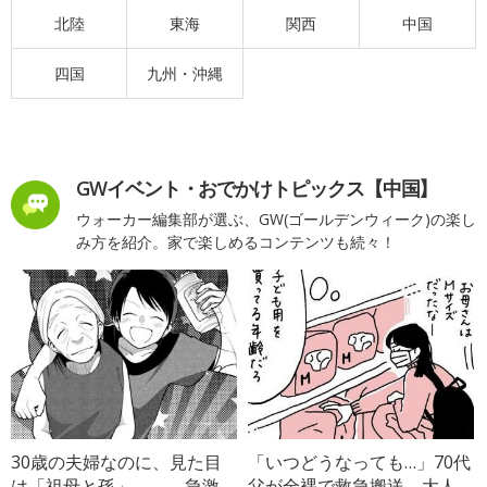
北陸
東海
関西
中国
四国
九州・沖縄
GWイベント・おでかけトピックス【中国】
ウォーカー編集部が選ぶ、GW(ゴールデンウィーク)の楽し
み方を紹介。家で楽しめるコンテンツも続々！
30歳の夫婦なのに、見た目
「いつどうなっても…」70代
は「祖母と孫」――。急激
父が全裸で救急搬送→大人