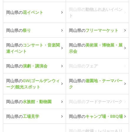
岡山県の
動物ふれあいイベン
岡山県の
花イベント
ト
岡山県の
祭り
岡山県の
フリーマーケット
岡山県の
コンサート・音楽関
岡山県の
美術展・博物展・展
連イベント
示会
岡山県の
演劇・講演会
岡山県の
フェア
岡山県の
GW(ゴールデンウィ
岡山県の
遊園地・テーマパー
ーク)観光スポット
ク
岡山県の
水族館・動物園
岡山県の
フードテーマパーク
岡山県の
工場見学
岡山県の
キャンプ場・BBQ場
岡山県の
牧場・レジャー＆リ