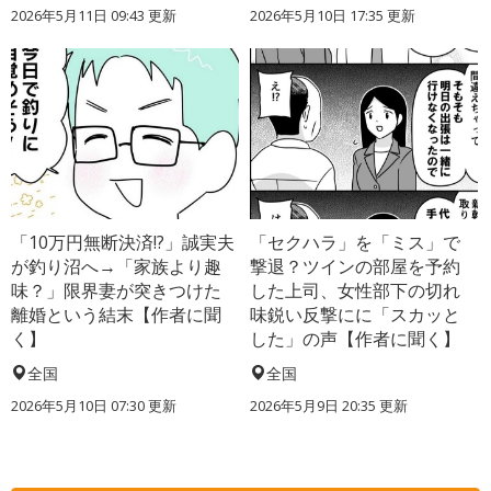
2026年5月11日 09:43 更新
2026年5月10日 17:35 更新
「10万円無断決済!?」誠実夫
「セクハラ」を「ミス」で
が釣り沼へ→「家族より趣
撃退？ツインの部屋を予約
味？」限界妻が突きつけた
した上司、女性部下の切れ
離婚という結末【作者に聞
味鋭い反撃にに「スカッと
く】
した」の声【作者に聞く】
全国
全国
2026年5月10日 07:30 更新
2026年5月9日 20:35 更新