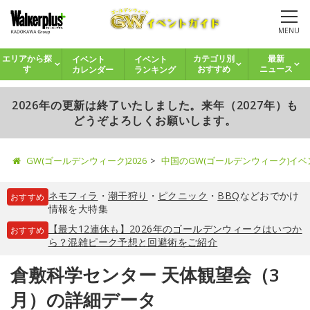
MENU
イベント
イベント
エリアから探
カテゴリ別
最新
カレンダー
ランキング
す
おすすめ
ニュース
2026年の更新は終了いたしました。来年（2027年）も
どうぞよろしくお願いします。
GW(ゴールデンウィーク)2026
中国のGW(ゴールデンウィーク)イ
ネモフィラ
・
潮干狩り
・
ピクニック
・
BBQ
などおでかけ
おすすめ
情報を大特集
【最大12連休も】2026年のゴールデンウィークはいつか
おすすめ
ら？混雑ピーク予想と回避術をご紹介
倉敷科学センター 天体観望会（3
月）の詳細データ