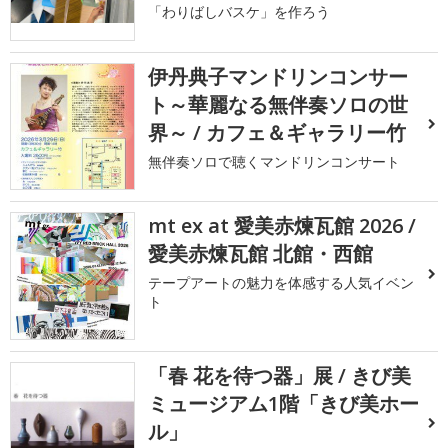
「わりばしバスケ」を作ろう
伊丹典子マンドリンコンサー
ト～華麗なる無伴奏ソロの世
界～ / カフェ＆ギャラリー竹
無伴奏ソロで聴くマンドリンコンサート
mt ex at 愛美赤煉瓦館 2026 /
愛美赤煉瓦館 北館・西館
テープアートの魅力を体感する人気イベン
ト
「春 花を待つ器」展 / きび美
ミュージアム1階「きび美ホー
ル」