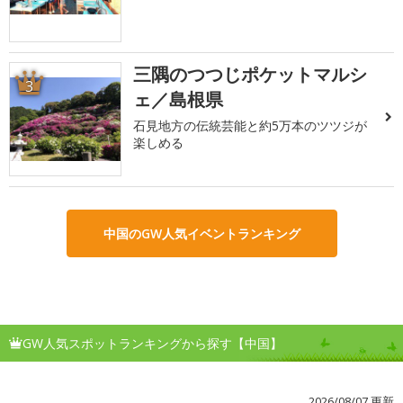
三隅のつつじポケットマルシ
3
ェ／島根県
石見地方の伝統芸能と約5万本のツツジが
楽しめる
中国のGW人気イベントランキング
GW人気スポットランキングから探す【中国】
2026/08/07 更新