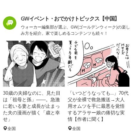
GWイベント・おでかけトピックス【中国】
ウォーカー編集部が選ぶ、GW(ゴールデンウィーク)の楽し
み方を紹介。家で楽しめるコンテンツも続々！
30歳の夫婦なのに、見た目
「いつどうなっても…」70代
は「祖母と孫」――。急激
父が全裸で救急搬送→大人
に老いる妻と成長が止まっ
用オムツを手に最悪を覚悟
た夫の漫画が描く「歳と幸
するアラサー娘の痛切な実
せ」
情【作者に聞く】
全国
全国