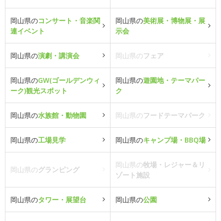
岡山県の
コンサート・音楽関
岡山県の
美術展・博物展・展
連イベント
示会
岡山県の
演劇・講演会
岡山県の
フェア
岡山県の
GW(ゴールデンウィ
岡山県の
遊園地・テーマパー
ーク)観光スポット
ク
岡山県の
水族館・動物園
岡山県の
フードテーマパーク
岡山県の
工場見学
岡山県の
キャンプ場・BBQ場
岡山県の
牧場・レジャー＆リ
岡山県の
グランピング
ゾート施設
岡山県の
タワー・展望台
岡山県の
公園