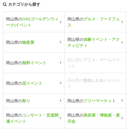
カテゴリから探す
岡山県の
GW(ゴールデンウィ
岡山県の
グルメ・フードフェ
ーク)イベント
ス
岡山県の
体験イベント・アク
岡山県の
物産展
ティビティ
岡山県の
アニメ・ゲームイベ
岡山県の
無料イベント
ント
岡山県の
動物ふれあいイベン
岡山県の
花イベント
ト
岡山県の
祭り
岡山県の
フリーマーケット
岡山県の
コンサート・音楽関
岡山県の
美術展・博物展・展
連イベント
示会