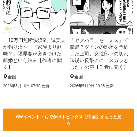
「10万円無断決済!?」誠実夫
「セクハラ」を「ミス」で
が釣り沼へ→「家族より趣
撃退？ツインの部屋を予約
味？」限界妻が突きつけた
した上司、女性部下の切れ
離婚という結末【作者に聞
味鋭い反撃にに「スカッと
く】
した」の声【作者に聞く】
全国
全国
2026年5月10日 07:30 更新
2026年5月9日 20:35 更新
GWイベント・おでかけトピックス【中国】をもっと見
る