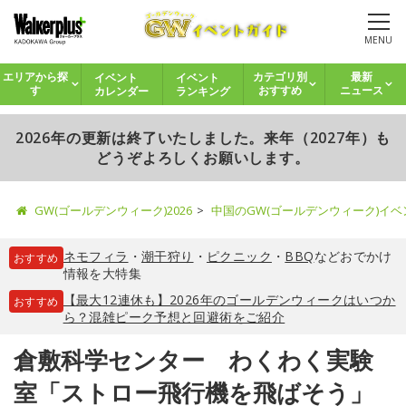
MENU
イベント
イベント
エリアから探
カテゴリ別
最新
カレンダー
ランキング
す
おすすめ
ニュース
2026年の更新は終了いたしました。来年（2027年）も
どうぞよろしくお願いします。
GW(ゴールデンウィーク)2026
中国のGW(ゴールデンウィーク)イ
ネモフィラ
・
潮干狩り
・
ピクニック
・
BBQ
などおでかけ
おすすめ
情報を大特集
【最大12連休も】2026年のゴールデンウィークはいつか
おすすめ
ら？混雑ピーク予想と回避術をご紹介
倉敷科学センター わくわく実験
室「ストロー飛行機を飛ばそう」