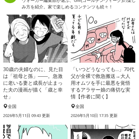
ウォーカー編集部が選ぶ、GW(ゴールデンウィーク)の楽し
み方を紹介。家で楽しめるコンテンツも続々！
30歳の夫婦なのに、見た目
「いつどうなっても…」70代
は「祖母と孫」――。急激
父が全裸で救急搬送→大人
に老いる妻と成長が止まっ
用オムツを手に最悪を覚悟
た夫の漫画が描く「歳と幸
するアラサー娘の痛切な実
せ」
情【作者に聞く】
全国
全国
2026年5月11日 09:43 更新
2026年5月10日 17:35 更新