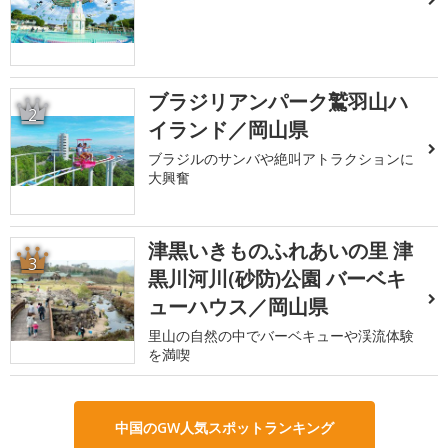
ブラジリアンパーク鷲羽山ハ
2
イランド／岡山県
ブラジルのサンバや絶叫アトラクションに
大興奮
津黒いきものふれあいの里 津
3
黒川河川(砂防)公園 バーベキ
ューハウス／岡山県
里山の自然の中でバーベキューや渓流体験
を満喫
中国のGW人気スポットランキング