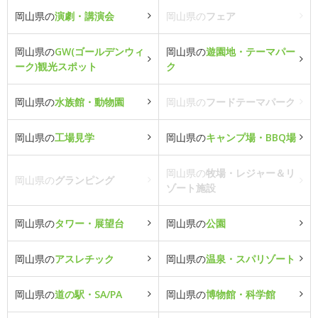
岡山県の
演劇・講演会
岡山県の
フェア
岡山県の
GW(ゴールデンウィ
岡山県の
遊園地・テーマパー
ーク)観光スポット
ク
岡山県の
水族館・動物園
岡山県の
フードテーマパーク
岡山県の
工場見学
岡山県の
キャンプ場・BBQ場
岡山県の
牧場・レジャー＆リ
岡山県の
グランピング
ゾート施設
岡山県の
タワー・展望台
岡山県の
公園
岡山県の
アスレチック
岡山県の
温泉・スパリゾート
岡山県の
道の駅・SA/PA
岡山県の
博物館・科学館