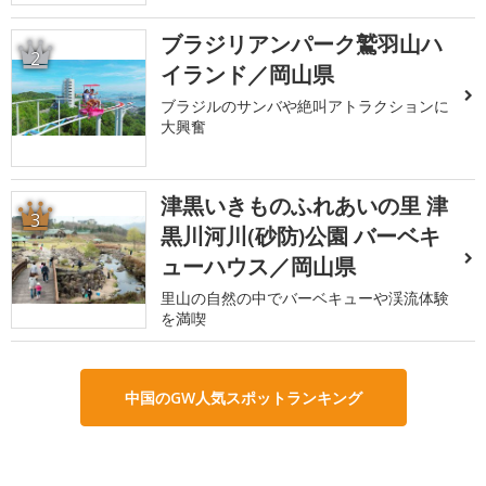
ブラジリアンパーク鷲羽山ハ
2
イランド／岡山県
ブラジルのサンバや絶叫アトラクションに
大興奮
津黒いきものふれあいの里 津
3
黒川河川(砂防)公園 バーベキ
ューハウス／岡山県
里山の自然の中でバーベキューや渓流体験
を満喫
中国のGW人気スポットランキング