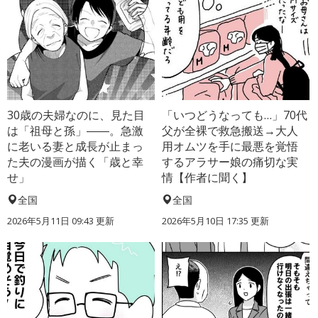
30歳の夫婦なのに、見た目
「いつどうなっても…」70代
は「祖母と孫」――。急激
父が全裸で救急搬送→大人
に老いる妻と成長が止まっ
用オムツを手に最悪を覚悟
た夫の漫画が描く「歳と幸
するアラサー娘の痛切な実
せ」
情【作者に聞く】
全国
全国
2026年5月11日 09:43 更新
2026年5月10日 17:35 更新