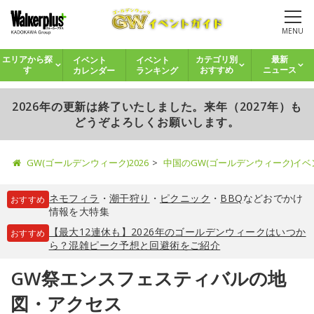
MENU
イベント
イベント
エリアから探
カテゴリ別
最新
カレンダー
ランキング
す
おすすめ
ニュース
2026年の更新は終了いたしました。来年（2027年）も
どうぞよろしくお願いします。
GW(ゴールデンウィーク)2026
中国のGW(ゴールデンウィーク)イ
ネモフィラ
・
潮干狩り
・
ピクニック
・
BBQ
などおでかけ
おすすめ
情報を大特集
【最大12連休も】2026年のゴールデンウィークはいつか
おすすめ
ら？混雑ピーク予想と回避術をご紹介
GW祭エンスフェスティバルの地
図・アクセス