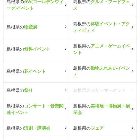
島根県の
GW(ゴールデンウィ
島根県の
グルメ・フードフェ
ーク)イベント
ス
島根県の
体験イベント・アク
島根県の
物産展
ティビティ
島根県の
アニメ・ゲームイベ
島根県の
無料イベント
ント
島根県の
動物ふれあいイベン
島根県の
花イベント
ト
島根県の
祭り
島根県の
フリーマーケット
島根県の
コンサート・音楽関
島根県の
美術展・博物展・展
連イベント
示会
島根県の
演劇・講演会
島根県の
フェア