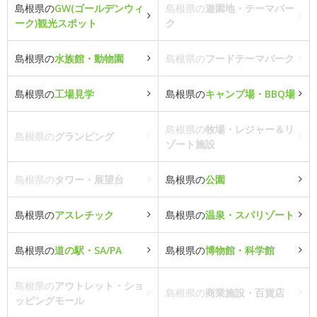
島根県の
GW(ゴールデンウィ
島根県の
遊園地・テーマパー
ーク)観光スポット
ク
島根県の
水族館・動物園
島根県の
フードテーマパーク
島根県の
工場見学
島根県の
キャンプ場・BBQ場
島根県の
牧場・レジャー＆リ
島根県の
グランピング
ゾート施設
島根県の
タワー・展望台
島根県の
公園
島根県の
アスレチック
島根県の
温泉・スパリゾート
島根県の
道の駅・SA/PA
島根県の
博物館・科学館
島根県の
アウトレット・ショ
島根県の
商業施設・百貨店
ッピングモール