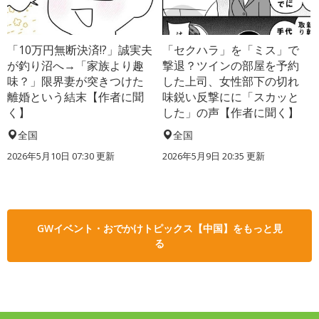
「10万円無断決済!?」誠実夫
「セクハラ」を「ミス」で
が釣り沼へ→「家族より趣
撃退？ツインの部屋を予約
味？」限界妻が突きつけた
した上司、女性部下の切れ
離婚という結末【作者に聞
味鋭い反撃にに「スカッと
く】
した」の声【作者に聞く】
全国
全国
2026年5月10日 07:30 更新
2026年5月9日 20:35 更新
GWイベント・おでかけトピックス【中国】をもっと見
る