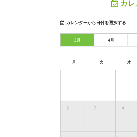
カレ
カレンダーから日付を選択する
3月
4月
月
火
水
2
3
4