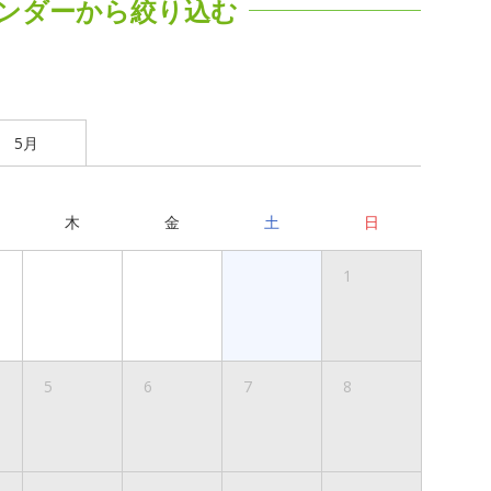
ンダーから絞り込む
5月
木
金
土
日
1
5
6
7
8