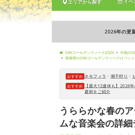
イベ
エリアから探す
2026年の
GW(ゴールデンウィーク)2026
中国のG
島根県のGW(ゴールデンウィーク)イベント
ネモフィラ
・
潮干狩り
・
おすすめ
【最大12連休も】202
おすすめ
避術をご紹介
うららかな春のア
ムな音楽会の詳細