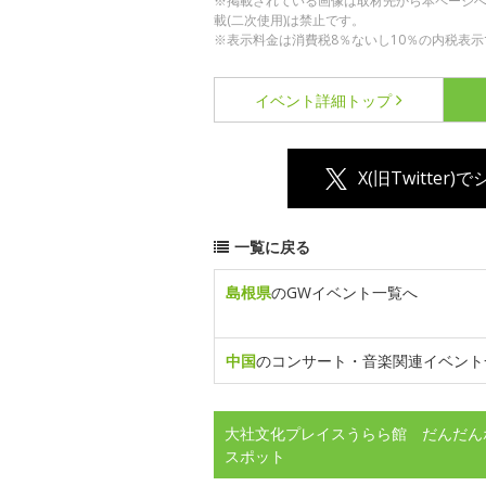
※掲載されている画像は取材先から本ページ
載(二次使用)は禁止です。
※表示料金は消費税8％ないし10％の内税表示
イベント詳細
トップ
X(旧Twitter)
一覧に戻る
島根県
のGWイベント一覧へ
中国
のコンサート・音楽関連イベント
大社文化プレイスうらら館 だんだん
スポット