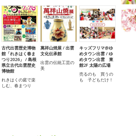
古代出雲歴史博物
萬祥山焼展 / 出雲
キッズフリマ@ゆ
館「れきはく春ま
文化伝承館
めタウン出雲 / ゆ
つり2026」 / 島根
めタウン出雲 東
出雲の伝統工芸の
県立古代出雲歴史
館2F 太陽の広場
美
博物館
売るのも 買うの
れきはくの庭で楽
も 子どもだけ！
しむ、春まつり